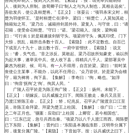
吾闻先即制人，後则为人所制。【索隐】：按：谓先举兵能制得
人，後则为人所制。故荀卿子曰“制人之与为人制也，其相去远矣”。
吾欲发兵，使公及桓楚将。”【正义】：张晏云：“项羽杀宋义时，桓
楚为羽使怀王。”是时桓楚亡在泽中。梁曰：“桓楚亡，人莫知其处，
独籍知之耳。”梁乃出，诫籍持剑居外待。梁复入，与守坐，曰：“请
召籍，使受命召桓楚。”守曰：“诺。”梁召籍入。须臾，梁眴籍
曰：“可行矣１於是籍遂拔剑斩守头。项梁持守头，佩其印绶。门下
大惊，扰乱，籍所击杀数十百人。【索隐】：此不定数也。自百已
下或至八十九十，故云数十百。
一
府中皆慴伏，【索隐】：说文
云：“詟，失气也。”音之涉反。莫敢起。梁乃召故所知豪吏，谕以所
为起大事，遂举吴中兵。使人收下县，得精兵八千人。梁部署吴中
豪杰为校尉、候、司马。有
一
人不得用，自言於梁。梁曰：“前时某
丧使公主某事，不能办，以此不任用公。”众乃皆伏。於是梁为会稽
守，籍为裨将，徇下县。【集解】：李奇曰：“徇，略也。”如淳
曰：“徇音‘抚徇’之‘徇’。徇其人民。”
广陵人召平於是为陈王徇广陵，【正义】：扬州。未能下。
【正义】：胡嫁反。以兵威服之曰下。闻陈王败走，秦兵又且至，
乃渡江矫陈王命，【正义】：矫，纪兆反。召平从广陵渡京口江至
吴，诈陈王命拜梁。拜梁为楚王上柱国。【集解】：徐广曰：“二世
之二年正月也。”骃案：应劭曰“上柱国，上卿官，若今相国也”。
曰：“江东已定，急引兵西击秦。”项梁乃以八千人渡江而西。闻陈婴
已下东阳，【集解】：晋灼曰：“东阳县本属临淮郡，汉明帝分属下
邳，後复分属广陵。”【索隐】：下音如字。按：以兵威伏之曰下，