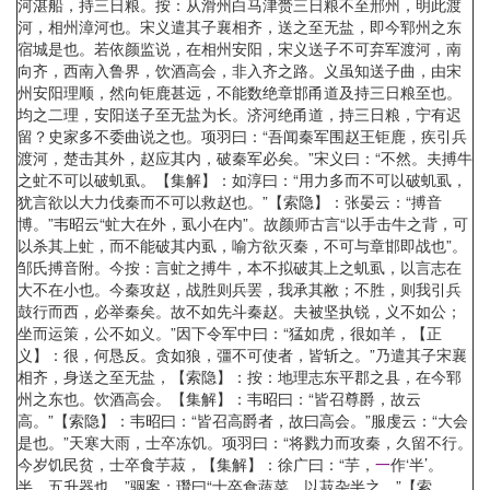
河湛船，持三日粮。按：从滑州白马津赍三日粮不至邢州，明此渡
河，相州漳河也。宋义遣其子襄相齐，送之至无盐，即今郓州之东
宿城是也。若依颜监说，在相州安阳，宋义送子不可弃军渡河，南
向齐，西南入鲁界，饮酒高会，非入齐之路。义虽知送子曲，由宋
州安阳理顺，然向钜鹿甚远，不能数绝章邯甬道及持三日粮至也。
均之二理，安阳送子至无盐为长。济河绝甬道，持三日粮，宁有迟
留？史家多不委曲说之也。项羽曰：“吾闻秦军围赵王钜鹿，疾引兵
渡河，楚击其外，赵应其内，破秦军必矣。”宋义曰：“不然。夫搏牛
之虻不可以破虮虱。【集解】：如淳曰：“用力多而不可以破虮虱，
犹言欲以大力伐秦而不可以救赵也。”【索隐】：张晏云：“搏音
博。”韦昭云“虻大在外，虱小在内”。故颜师古言“以手击牛之背，可
以杀其上虻，而不能破其内虱，喻方欲灭秦，不可与章邯即战也”。
邹氏搏音附。今按：言虻之搏牛，本不拟破其上之虮虱，以言志在
大不在小也。今秦攻赵，战胜则兵罢，我承其敝；不胜，则我引兵
鼓行而西，必举秦矣。故不如先斗秦赵。夫被坚执锐，义不如公；
坐而运策，公不如义。”因下令军中曰：“猛如虎，很如羊，【正
义】：很，何恳反。贪如狼，彊不可使者，皆斩之。”乃遣其子宋襄
相齐，身送之至无盐，【索隐】：按：地理志东平郡之县，在今郓
州之东也。饮酒高会。【集解】：韦昭曰：“皆召尊爵，故云
高。”【索隐】：韦昭曰：“皆召高爵者，故曰高会。”服虔云：“大会
是也。”天寒大雨，士卒冻饥。项羽曰：“将戮力而攻秦，久留不行。
今岁饥民贫，士卒食芋菽，【集解】：徐广曰：“芋，
一
作‘半’。
半，五升器也。”骃案：瓚曰“士卒食蔬菜，以菽杂半之。”【索