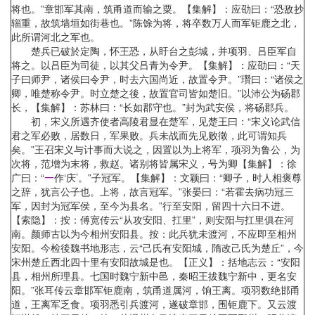
将也。”章邯军其南，筑甬道而输之粟。【集解】：应劭曰：“恐敌抄
辎重，故筑墙垣如街巷也。”陈馀为将，将卒数万人而军钜鹿之北，
此所谓河北之军也。
楚兵已破於定陶，怀王恐，从盱台之彭城，并项羽、吕臣军自
将之。以吕臣为司徒，以其父吕青为令尹。【集解】：应劭曰：“天
子曰师尹，诸侯曰令尹，时去六国尚近，故置令尹。”瓚曰：“诸侯之
卿，唯楚称令尹。时立楚之後，故置官司皆如楚旧。”以沛公为砀郡
长，【集解】：苏林曰：“长如郡守也。”封为武安侯，将砀郡兵。
初，宋义所遇齐使者高陵君显在楚军，见楚王曰：“宋义论武信
君之军必败，居数日，军果败。兵未战而先见败徵，此可谓知兵
矣。”王召宋义与计事而大说之，因置以为上将军，项羽为鲁公，为
次将，范增为末将，救赵。诸别将皆属宋义，号为卿【集解】：徐
广曰：“
一
作‘庆’。”子冠军。【集解】：文颖曰：“卿子，时人相褒尊
之辞，犹言公子也。上将，故言冠军。”张晏曰：“若霍去病功冠三
军，因封为冠军侯，至今为县名。”行至安阳，留四十六日不进。
【索隐】：按：傅宽传云“从攻安阳、扛里”，则安阳与扛里俱在河
南。颜师古以为今相州安阳县。按：此兵犹未渡河，不应即至相州
安阳。今检後魏书地形志，云“己氏有安阳城，隋改己氏为楚丘”，今
宋州楚丘西北四十里有安阳故城是也。【正义】：括地志云：“安阳
县，相州所理县。七国时魏宁新中邑，秦昭王拔魏宁新中，更名安
阳。”张耳传云章邯军钜鹿南，筑甬道属河，饷王离。项羽数绝邯甬
道，王离军乏食。项羽悉引兵渡河，遂破章邯，围钜鹿下。又云渡