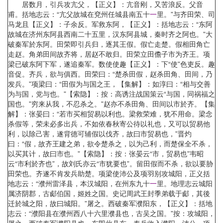
居数月，引兵攻亢父，【正义】：亢音刚，又苦浪反。父音
甫。括地志云：“亢父故城在兗州任城县南五十
一
里。”与齐田荣、司
马龙且【正义】：子余反。军救东阿，【正义】：括地志云：“东阿
故城在济州东阿县西南二十五里，汉东阿县城，秦时齐之阿也。”大
破秦军於东阿。田荣即引兵归，逐其王假。假亡走楚。假相田角亡
走赵。角弟田间故齐将，居赵不敢归。田荣立田儋子市为齐王。项
梁已破东阿下军，遂追秦军。数使使趣【正义】：下“使”色吏反。趣
音促。齐兵，欲与俱西。田荣曰：“楚杀田假，赵杀田角、田间，乃
发兵。”项梁曰：“田假为与国之王，【集解】：如淳曰：“相与交善
为与国，党与也。”【索隐】：按：高诱注战国策云“与国，同祸福之
国也。”穷来从我，不忍杀之。”赵亦不杀田角、田间以市於齐。【集
解】：张晏曰：“若市买相贸易以利也。梁救荣难，犹不用命。梁念
杀假等，荣未必多出兵，不如依春秋寄公待以礼也，又可以贸易他
利，以除己害，遂背德可辅假以伐齐，故曰市贸易也，”晋灼
曰：“假，故齐王建之弟，欲令楚杀之，以为己利，而楚保全不杀，
以买其计，故曰市也。”【索隐】：按：张晏云“市，贸易也”韦昭
云“市利於齐也”，故刘氏亦云“市犹要也”。留田假而不杀，欲以要胁
田荣也。齐遂不肯发兵助楚。项梁使沛公及项羽别攻城阳，正义括
地志云：“濮州雷泽县，本汉城阳，在州东九十
一
里。地理志云城阳
属济阴郡，古郕伯国，姬姓之国。史记周武王封季弟载于郕，其後
迁於城之阳，故曰城阳。”屠之。西破秦军濮阳东，【正义】：括地
志云：“濮阳县在濮州西八十六里濮县也，古吴之国。”按：攻城阳，