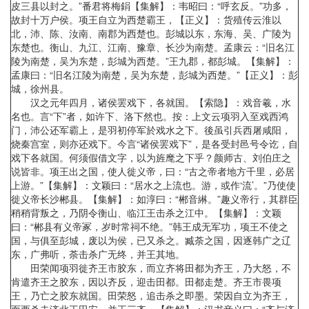
皮三县以封之。”番君将梅鋗【集解】：韦昭曰：“呼玄反。”功多，
故封十万户侯。项王自立为西楚霸王，【正义】：货殖传云淮以
北，沛、陈、汝南、南郡为西楚也。彭城以东，东海、吴、广陵为
东楚也。衡山、九江、江南、豫章、长沙为南楚。孟康云：“旧名江
陵为南楚，吴为东楚，彭城为西楚。”王九郡，都彭城。【集解】：
孟康曰：“旧名江陵为南楚，吴为东楚，彭城为西楚。”【正义】：彭
城，徐州县。
汉之元年四月，诸侯罢戏下，各就国。【索隐】：戏音羲，水
名也。言“下”者，如许下、洛下然也。按：上文云项羽入至戏西鸿
门，沛公还军霸上，是羽初停军於戏水之下。後虽引兵西屠咸阳，
烧秦宫室，则亦还戏下。今言“诸侯罢戏下”，是各受封邑号令讫，自
戏下各就国。何须假借文字，以为旌麾之下乎？颜师古、刘伯庄之
说皆非。项王出之国，使人徙义帝，曰：“古之帝者地方千里，必居
上游。”【集解】：文颖曰：“居水之上流也。游，或作‘流’。”乃使使
徙义帝长沙郴县。【集解】：如淳曰：“郴音綝。”趣义帝行，其群臣
稍稍背叛之，乃阴令衡山、临江王击杀之江中。【集解】：文颖
曰：“郴县有义帝冢，岁时常祠不绝。”韩王成无军功，项王不使之
国，与俱至彭城，废以为侯，已又杀之。臧荼之国，因逐韩广之辽
东，广弗听，荼击杀广无终，并王其地。
田荣闻项羽徙齐王市胶东，而立齐将田都为齐王，乃大怒，不
肯遣齐王之胶东，因以齐反，迎击田都。田都走楚。齐王市畏项
王，乃亡之胶东就国。田荣怒，追击杀之即墨。荣因自立为齐王，