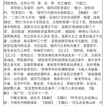
邘国地也。左传云‘邘、晋、应、韩，武之穆也’。”大破之。
章邯使人见项羽，欲约。项羽召军吏谋曰：“粮少，欲听其
约。”军吏皆曰：“善。”项羽乃与期洹水南殷虚上。【集解】：徐广
曰：“二世三年七月也。”骃案：应劭曰“洹水在汤阴界。殷墟，故殷
都也”。瓚曰“洹水在今安阳县北，去朝歌殷都
一
百五十里。然则此殷
虚非朝歌也。汲冢古文曰‘盘庚迁于此’，汲冢曰‘殷虚南去鄴三十
里’。是旧殷虚，然则朝歌非盘庚所迁者”。索隐按：释例云“洹水出
汲郡林虑县，东北至长乐入清水”是也。汲冢古文云“盘庚自奄迁于北
蒙，曰殷虚，南去鄴州三十里”，是殷虚南旧地名号北蒙也。已盟，
章邯见项羽而流涕，为言赵高。项羽乃立章邯为雍王，置楚军中。
使长史欣为上将军，将秦军为前行。【正义】：胡郎反。到新安。
【正义】：括地志云：“新安故城在洛州渑池县东
一
十三里，汉新安
县城也。即阬秦卒处。”诸侯吏卒异时故繇使屯戍过秦中，秦中吏卒
遇之多无状，及秦军降诸侯，诸侯吏卒乘胜多奴虏使之，轻折辱秦
吏卒。秦吏卒多窃言曰：“章将军等诈吾属降诸侯，今能入关破秦，
大善；即不能，诸侯虏吾属而东，秦必尽诛吾父母妻子。”诸侯微闻
其计，以告项羽。项羽乃召黥布、蒲将军计曰：“秦吏卒尚众，其心
不服，至关中不听，事必危，不如击杀之，而独与章邯、长史欣、
都尉翳入秦。”於是楚军夜击阬秦卒二十馀万人新安城南。【集
解】：徐广曰：“汉元年十
一
月。”
行略定秦地。函谷关【集解】：文颖曰：“时关在弘农县衡山
岭，今移在河南穀城县。”【索隐】：文颖曰：“在弘农县衡山岭，今