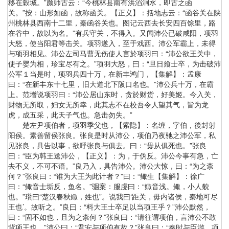
移在穀城。”颜师古云：“今桃林县南有洪滔涧水，即古之函
关。”按：山形如函，故称函关。【正义】：括地志云：“函谷关在陕
州桃林县西南十二里，秦函谷关也。图记云西去长安四百馀里，路
在谷中，故以为名。”有兵守关，不得入。又闻沛公已破咸阳，项羽
大怒，使当阳君等击关。项羽遂入，至于戏西。沛公军霸上，未得
与项羽相见。沛公左司马曹无伤使人言於项羽曰：“沛公欲王关中，
使子婴为相，珍宝尽有之。”项羽大怒，曰：“旦日飨士卒，为击破沛
公军１当是时，项羽兵四十万，在新丰鸿门，【集解】：孟康
曰：“在新丰东十七里，旧大道北下阪口名也。”沛公兵十万，在霸
上。范增说项羽曰：“沛公居山东时，贪於财货，好美姬。今入关，
财物无所取，妇女无所幸，此其志不在校吾令人望其气，皆为龙
虎，成五采，此天子气也。急击勿失。”
楚左尹项伯者，项羽季父也，【索隐】：名缠，字伯，後封射
阳侯。素善留侯张良。张良是时从沛公，项伯乃夜驰之沛公军，私
见张良，具告以事，欲呼张良与俱去。曰：“毋从俱死也。”张良
曰：“臣为韩王送沛公，【正义】：为，于伪反。沛公今事有急，亡
去不义，不可不语。”良乃入，具告沛公。沛公大惊，曰：“为之柰
何？”张良曰：“谁为大王为此计者？”曰：“鲰生【集解】：徐广
曰：“鲰音士垢反，鱼名。”骃案：服虔曰：“鲰音浅。鲰，小人貌
也。”瓚曰“楚汉春秋鲰，姓也”。说我曰‘距关，毋内诸侯，秦地可尽
王也’。故听之。”良曰：“料大王士卒足以当项王乎？”沛公默然，
曰：“固不如也，且为之柰何？”张良曰：“请往谓项伯，言沛公不敢
背项王也。”沛公曰：“君安与项伯有故？”张良曰：“秦时与臣游，项