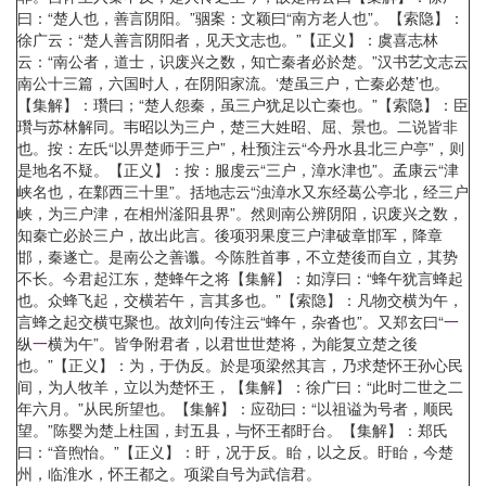
曰：“楚人也，善言阴阳。”骃案：文颖曰“南方老人也”。【索隐】：
徐广云：“楚人善言阴阳者，见天文志也。”【正义】：虞喜志林
云：“南公者，道士，识废兴之数，知亡秦者必於楚。”汉书艺文志云
南公十三篇，六国时人，在阴阳家流。‘楚虽三户，亡秦必楚’也。
【集解】：瓚曰；“楚人怨秦，虽三户犹足以亡秦也。”【索隐】：臣
瓚与苏林解同。韦昭以为三户，楚三大姓昭、屈、景也。二说皆非
也。按：左氏“以畀楚师于三户”，杜预注云“今丹水县北三户亭”，则
是地名不疑。【正义】：按：服虔云“三户，漳水津也”。孟康云“津
峡名也，在鄴西三十里”。括地志云“浊漳水又东经葛公亭北，经三户
峡，为三户津，在相州滏阳县界”。然则南公辨阴阳，识废兴之数，
知秦亡必於三户，故出此言。後项羽果度三户津破章邯军，降章
邯，秦遂亡。是南公之善谶。今陈胜首事，不立楚後而自立，其势
不长。今君起江东，楚蜂午之将【集解】：如淳曰：“蜂午犹言蜂起
也。众蜂飞起，交横若午，言其多也。”【索隐】：凡物交横为午，
言蜂之起交横屯聚也。故刘向传注云“蜂午，杂沓也”。又郑玄曰“
一
纵
一
横为午”。皆争附君者，以君世世楚将，为能复立楚之後
也。”【正义】：为，于伪反。於是项梁然其言，乃求楚怀王孙心民
间，为人牧羊，立以为楚怀王，【集解】：徐广曰：“此时二世之二
年六月。”从民所望也。【集解】：应劭曰：“以祖谥为号者，顺民
望。”陈婴为楚上柱国，封五县，与怀王都盱台。【集解】：郑氏
曰：“音煦怡。”【正义】：盱，况于反。眙，以之反。盱眙，今楚
州，临淮水，怀王都之。项梁自号为武信君。