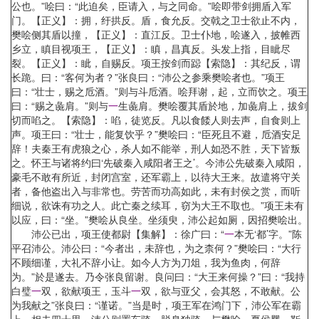
公也。”哙曰：“此迫矣，臣请入，与之同命。”哙即带剑拥盾入军
门。【正义】：拥，纡拱反。盾，食允反。交戟之卫士欲止不内，
樊哙侧其盾以撞，【正义】：直江反。卫士仆地，哙遂入，披帷西
乡立，瞋目视项王，【正义】：瞋，昌真反。头发上指，目眦尽
裂。【正义】：眦，自赐反。项王按剑而跽【索隐】：其纪反，谓
长跪。曰：“客何为者？”张良曰：“沛公之参乘樊哙者也。”项王
曰：“壮士，赐之卮酒。”则与斗卮酒。哙拜谢，起，立而饮之。项王
曰：“赐之彘肩。”则与
一
生彘肩。樊哙覆其盾於地，加彘肩上，拔剑
切而啗之。【索隐】：啗，徒览反。凡以食餧人则去声，自食则上
声。项王曰：“壮士，能复饮乎？”樊哙曰：“臣死且不避，卮酒安足
辞！夫秦王有虎狼之心，杀人如不能举，刑人如恐不胜，天下皆叛
之。怀王与诸将约曰‘先破秦入咸阳者王之’。今沛公先破秦入咸阳，
豪毛不敢有所近，封闭宫室，还军霸上，以待大王来。故遣将守关
者，备他盗出入与非常也。劳苦而功高如此，未有封侯之赏，而听
细说，欲诛有功之人。此亡秦之续耳，窃为大王不取也。”项王未有
以应，曰：“坐。”樊哙从良坐。坐须臾，沛公起如厕，因招樊哙出。
沛公已出，项王使都尉【集解】：徐广曰：“
一
本无‘都’字。”陈
平召沛公。沛公曰：“今者出，未辞也，为之柰何？”樊哙曰：“大行
不顾细谨，大礼不辞小让。如今人方为刀俎，我为鱼肉，何辞
为。”於是遂去。乃令张良留谢。良问曰：“大王来何操？”曰：“我持
白璧
一
双，欲献项王，玉斗
一
双，欲与亚父，会其怒，不敢献。公
为我献之”张良曰：“谨诺。”当是时，项王军在鸿门下，沛公军在霸