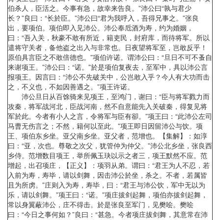
伯杀人，臣活之。今事有急，故幸来告良。”沛公曰“孰与君少
长？”良曰：“长於臣。”沛公曰“君为我呼入，吾得兄事之。”张良
出，要项伯。项伯即入见沛公。沛公奉卮酒为寿，约为婚姻，
曰：“吾入关，秋豪不敢有所近，籍吏民，封府库，而待将军。所以
遣将守关者，备他盗之出入与非常也。日夜望将军至，岂敢反乎！
原伯具言臣之不敢倍德也。”项伯许诺。谓沛公曰：“旦日不可不蚤自
来谢项王。”沛公曰：“诺。”於是项伯复夜去，至军中，具以沛公言
报项王。因言曰：“沛公不先破关中，公岂敢入乎？今人有大功而击
之，不义也，不如因善遇之。”项王许诺。
沛公旦日从百馀骑来见项王，至鸿门，谢曰：“臣与将军戮力而
攻秦，将军战河北，臣战河南，然不自意能先入关破秦，得复见将
军於此。今者有小人之言，令将军与臣有卻。”项王曰：“此沛公左司
马曹无伤言之；不然，籍何以至此。”项王即日因留沛公与饮。项
王、项伯东乡坐。亚父南乡坐。亚父者，范增也。【集解】：如淳
曰：“亚，次也。尊敬之次父，犹管仲为仲父。”沛公北乡坐，张良西
乡侍。范增数目项王，举所佩玉玦以示之者三，项王默然不应。范
增起，出召项庄，【正义】：项羽从弟。谓曰：“君王为人不忍，若
入前为寿，寿毕，请以剑舞，因击沛公於坐，杀之。不者，若属皆
且为所虏。”庄则入为寿，寿毕，曰：“君王与沛公饮，军中无以为
乐，请以剑舞。”项王曰：“诺。”项庄拔剑起舞，项伯亦拔剑起舞，
常以身翼蔽沛公，庄不得击。於是张良至军门，见樊哙。樊哙
曰：“今日之事何如？”良曰：“甚急。今者项庄拔剑舞，其意常在沛