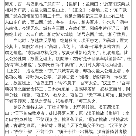
海来，西，与汉俱临广武而军，【集解】：孟康曰：“於荥阳筑两城
相对为广武，在敖仓西三皇山上。”【正义】：括地志云：“东广武，
西广武在郑州荥阳县西二十里。戴延之西征记云三皇山上有二城，
东曰东广武，西曰西广武，各在
一
山头，相去百步。汴水从广涧中
东南流，今涸无水。城各有三面，在敖仓西。郭缘生述征记云
一
涧
横绝上过，名曰广武。相对皆立城巉，遂号东西广武。”相守数月。
当此时，彭越数反梁地，绝楚粮食，项王患之。为高俎，置太
公其上，集解如淳曰：“高俎，几之上。”李奇曰“军中巢橹方面，人
谓之俎也。”索隐俎亦机之类，故夏侯湛新论为“机”，机犹俎也。比
太公於牲肉，故置之俎上。姚察按：左氏“楚子登巢车以望晋军”，杜
预谓“车上橹也”，故李氏云“军中巢橹”，又引时人亦谓此为俎也。
【正义】：括地志云：“东广武城有高坛，即项羽坐太公俎上者，今
名项羽堆，亦呼为太公亭。”颜师古云：“俎者，所以荐肉，示欲烹
之，故置俎上。”告汉王曰：“今不急下，吾烹太公。”汉王曰：“吾与
项羽俱北面受命怀王，曰‘约为兄弟’，吾翁即若翁，必欲烹而翁，则
幸分我
一
桮羹。”项王怒，欲杀之。项伯曰：“天下事未可知，且为天
下者不顾家，虽杀之无益，祇益祸耳。”项王从之。
楚汉久相持未决，丁壮苦军旅，老弱罢转漕。项王谓汉王
曰：“天下匈匈数岁者，徒以吾两人耳，原与汉王挑战【集解】：李
奇曰“挑身独战，不复须众也。挑音荼了反。”瓚曰“挑战，擿嬈敌求
战，古谓之致师。”决雌雄，毋徒苦天下之民父子为也。”汉王笑谢
曰：“吾宁斗智，不能斗力。”项王令壮士出挑战。汉有善骑射者楼