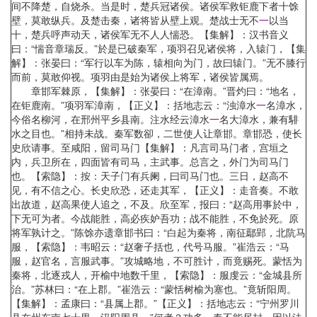
间不降楚，自烧杀。当是时，楚兵冠诸侯。诸侯军救钜鹿下者十馀
壁，莫敢纵兵。及楚击秦，诸将皆从壁上观。楚战士无不
一
以当
十，楚兵呼声动天，诸侯军无不人人惴恐。【集解】：汉书音义
曰：“惴音章瑞反。”於是已破秦军，项羽召见诸侯将，入辕门，【集
解】：张晏曰：“军行以车为陈，辕相向为门，故曰辕门。”无不膝行
而前，莫敢仰视。项羽由是始为诸侯上将军，诸侯皆属焉。
章邯军棘原，【集解】：张晏曰：“在漳南。”晋灼曰：“地名，
在钜鹿南。”项羽军漳南，【正义】：括地志云：“浊漳水
一
名漳水，
今俗名柳河，在邢州平乡县南。注水经云漳水
一
名大漳水，兼有騑
水之目也。”相持未战。秦军数卻，二世使人让章邯。章邯恐，使长
史欣请事。至咸阳，留司马门【集解】：凡言司马门者，宫垣之
内，兵卫所在，四面皆有司马，主武事。总言之，外门为司马门
也。【索隐】：按：天子门有兵阑，曰司马门也。三日，赵高不
见，有不信之心。长史欣恐，还走其军，【正义】：走音奏。不敢
出故道，赵高果使人追之，不及。欣至军，报曰：“赵高用事於中，
下无可为者。今战能胜，高必疾妒吾功；战不能胜，不免於死。原
将军孰计之。”陈馀亦遗章邯书曰：“白起为秦将，南征鄢郢，北阬马
服，【索隐】：韦昭云：“赵奢子括也，代号马服。”崔浩云：“马
服，赵官名，言服武事。”攻城略地，不可胜计，而竟赐死。蒙恬为
秦将，北逐戎人，开榆中地数千里，【索隐】：服虔云：“金城县所
治。”苏林曰：“在上郡。”崔浩云：“蒙恬树榆为塞也。”竟斩阳周。
【集解】：孟康曰：“县属上郡。”【正义】：括地志云：“宁州罗川