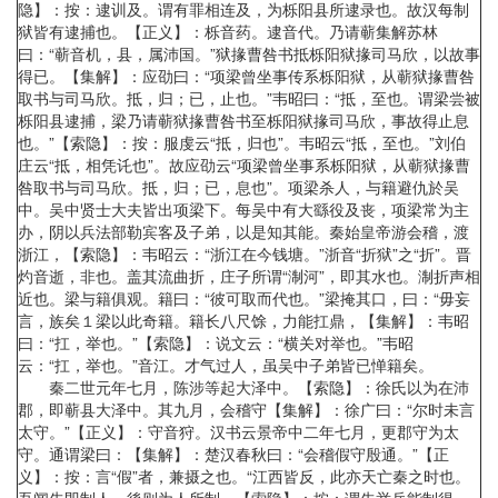
隐】：按：逮训及。谓有罪相连及，为栎阳县所逮录也。故汉每制
狱皆有逮捕也。【正义】：栎音药。逮音代。乃请蕲集解苏林
曰：“蕲音机，县，属沛国。”狱掾曹咎书抵栎阳狱掾司马欣，以故事
得已。【集解】：应劭曰：“项梁曾坐事传系栎阳狱，从蕲狱掾曹咎
取书与司马欣。抵，归；已，止也。”韦昭曰：“抵，至也。谓梁尝被
栎阳县逮捕，梁乃请蕲狱掾曹咎书至栎阳狱掾司马欣，事故得止息
也。”【索隐】：按：服虔云“抵，归也”。韦昭云“抵，至也。”刘伯
庄云“抵，相凭讬也”。故应劭云“项梁曾坐事系栎阳狱，从蕲狱掾曹
咎取书与司马欣。抵，归；已，息也”。项梁杀人，与籍避仇於吴
中。吴中贤士大夫皆出项梁下。每吴中有大繇役及丧，项梁常为主
办，阴以兵法部勒宾客及子弟，以是知其能。秦始皇帝游会稽，渡
浙江，【索隐】：韦昭云：“浙江在今钱塘。”浙音“折狱”之“折”。晋
灼音逝，非也。盖其流曲折，庄子所谓“淛河”，即其水也。淛折声相
近也。梁与籍俱观。籍曰：“彼可取而代也。”梁掩其口，曰：“毋妄
言，族矣１梁以此奇籍。籍长八尺馀，力能扛鼎，【集解】：韦昭
曰：“扛，举也。”【索隐】：说文云：“横关对举也。”韦昭
云：“扛，举也。”音江。才气过人，虽吴中子弟皆已惮籍矣。
秦二世元年七月，陈涉等起大泽中。【索隐】：徐氏以为在沛
郡，即蕲县大泽中。其九月，会稽守【集解】：徐广曰：“尔时未言
太守。”【正义】：守音狩。汉书云景帝中二年七月，更郡守为太
守。通谓梁曰：【集解】：楚汉春秋曰：“会稽假守殷通。”【正
义】：按：言“假”者，兼摄之也。“江西皆反，此亦天亡秦之时也。