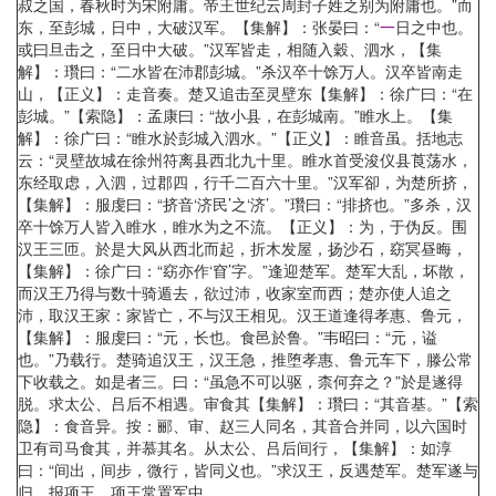
叔之国，春秋时为宋附庸。帝王世纪云周封子姓之别为附庸也。”而
东，至彭城，日中，大破汉军。【集解】：张晏曰：“
一
日之中也。
或曰旦击之，至日中大破。”汉军皆走，相随入穀、泗水，【集
解】：瓚曰：“二水皆在沛郡彭城。”杀汉卒十馀万人。汉卒皆南走
山，【正义】：走音奏。楚又追击至灵壁东【集解】：徐广曰：“在
彭城。”【索隐】：孟康曰：“故小县，在彭城南。”睢水上。【集
解】：徐广曰：“睢水於彭城入泗水。”【正义】：睢音虽。括地志
云：“灵壁故城在徐州符离县西北九十里。睢水首受浚仪县莨荡水，
东经取虑，入泗，过郡四，行千二百六十里。”汉军卻，为楚所挤，
【集解】：服虔曰：“挤音‘济民’之‘济’。”瓚曰：“排挤也。”多杀，汉
卒十馀万人皆入睢水，睢水为之不流。【正义】：为，于伪反。围
汉王三匝。於是大风从西北而起，折木发屋，扬沙石，窈冥昼晦，
【集解】：徐广曰：“窈亦作‘窅’字。”逢迎楚军。楚军大乱，坏散，
而汉王乃得与数十骑遁去，欲过沛，收家室而西；楚亦使人追之
沛，取汉王家：家皆亡，不与汉王相见。汉王道逢得孝惠、鲁元，
【集解】：服虔曰：“元，长也。食邑於鲁。”韦昭曰：“元，谥
也。”乃载行。楚骑追汉王，汉王急，推堕孝惠、鲁元车下，滕公常
下收载之。如是者三。曰：“虽急不可以驱，柰何弃之？”於是遂得
脱。求太公、吕后不相遇。审食其【集解】：瓚曰：“其音基。”【索
隐】：食音异。按：郦、审、赵三人同名，其音合并同，以六国时
卫有司马食其，并慕其名。从太公、吕后间行，【集解】：如淳
曰：“间出，间步，微行，皆同义也。”求汉王，反遇楚军。楚军遂与
归，报项王，项王常置军中。