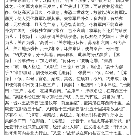
县在州东南七十里，汉阳周县。”何者？功多，秦不能尽封，因以法
诛之。今将军为秦将三岁矣，所亡失以十万数，而诸侯并起滋益
多。彼赵高素谀日久，今事急，亦恐二世诛之，故欲以法诛将军以
塞责，使人更代将军以脱其祸。夫将军居外久，多内卻，有功亦
诛，无功亦诛。且天之亡秦，无愚智皆知之。今将军内不能直谏，
外为亡国将，孤特独立而欲常存，岂不哀哉！将军何不还兵与诸侯
为从，【索隐】：此诸侯谓关东诸侯也。何以知然？文颖曰：“关东
为从，关西为横。”高诱曰：“关东地形从长，苏秦相六国，号为合
从。关西地形横长，张仪相秦，坏关东从，使与秦合，号曰连
横。”约共攻秦，分王其地，南面称孤；此孰与身伏鈇质，【索
隐】：公羊传云：“加之鈇质。”何休云：“要斩之罪。”崔浩
云：“质，斩人椹也。”又郭注《三苍》云“质，椹也。”妻子为僇
乎？”章邯狐疑，阴使候始成【集解】：张晏曰：“候，军候。”【索
隐】：候，军候，官名。始成，其名。使项羽，欲约。约未成，项
羽使蒲将军日夜引兵度三户，【集解】：服虔曰：“漳水津也。”张晏
曰：“三户，地名，在梁淇西南。”孟康曰：“津峡名也，在鄴西三十
里。”索隐水经注云“漳水东经三户峡，为三户津”也。淇当为“湛”。
案：晋八王故事云“王浚伐鄴，前至梁湛”，盖梁湛在鄴西四十里。孟
康云“在鄴西三十里”。又阚骃十三州志云“鄴北五十里梁期故县也”，
字有不同。军漳南，与秦战，再破之。项羽悉引兵击秦军汙水上，
集解徐广曰：“在鄴西。”【索隐】：汙音于。郡国志鄴县有汙城。郦
元云“汙水出武安山东南，经汙城北入漳”。正义括地志云：“汙水源
出怀州河内县北大行山。”又云：“故邘城在河内县西北二十七里，古