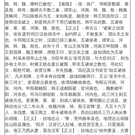
殷、韩、魏，雍时已败也”。【索隐】：按：徐广、韦昭皆数翟、塞
及殷、韩等；颜师古不数三秦，谓常山、河南、韩、魏、殷；顾胤
意略同，乃以陈馀兵为五：未知孰是。鄙意按：韩王郑昌拒汉，汉
使韩信击破之，则是韩兵不下而已破散也。韩不在此数。五诸侯
者，塞、翟、河南、魏、殷也。【正义】：师古云：“诸家之说皆
非。张良遗羽书曰‘汉欲得关中，如约即止，不敢复东’，谓出关之东
也。今羽闻汉东之时，汉固已得三秦矣。五诸侯者，谓常山、河
南、韩、魏、殷也。此年十月，常山王张耳降，河南王申阳降，韩
王郑昌降，魏王豹降，虏殷王卬，皆汉东之後，故知谓此为五诸
侯。时虽未得常山之地，功臣年表云‘张耳弃国，与大臣归汉’，则当
亦有士卒尔。时雍王犹在废丘被围，即非五诸侯之数也。寻此纪
文，昭然可晓。前贤注释，并失指趣。”高纪及汉书皆言“劫五诸侯
兵”。凡兵初降，士卒未有自指麾，故须劫略而行。又云“发关中兵，
收三河士”。发谓差点拨发也，收谓劫略收敛也。韦昭云河南、河
东、河内。申阳都雒阳，韩王成都阳翟，皆河南也。，魏豹都平
阳，河东也。司马卬都朝歌，张耳都襄国，河内也。此三河士则五
诸侯兵也。更著雍、塞、翟，则成八诸侯矣。重明颜公之说是。故
韩信传云“汉二年出关，收魏河南，韩、殷王皆降”是。凡五十六万
人，东伐楚。项王闻之，即令诸将击齐，而自以精兵三万人南从鲁
出胡陵。【正义】：括地志云：“鲁，兗州曲阜县也。地理志云胡陵
在山阳县属也。”四月，汉皆已入彭城，收其货宝美人，日置酒高
会。项王乃西从萧，晨击汉军【正义】：括地志云“徐州萧县，古萧