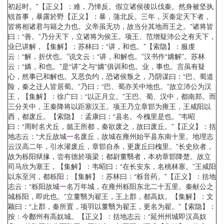
初起时。”【正义】：难，乃惮反。假立诸侯後以伐秦。然身被坚执
锐首事，暴露於野【正义】：暴，蒲北反。三年，灭秦定天下者，
皆将相诸君与籍之力也。义帝虽无功，故当分其地而王之。”诸将皆
曰：“善。”乃分天下，立诸将为侯王。项王、范增疑沛公之有天下，
业已讲解，【集解】：苏林曰：“讲，和也。”【索隐】：服虔
云：“解，折伏也。”说文云：“讲，和解也。”汉书作“媾解”。苏林
云：“媾，和也。”是“讲”之与“媾”俱训和也。业，事也。言虽有疑
心，然事已和解也。又恶负约，恐诸侯叛之，乃阴谋曰：“巴、蜀道
险，秦之迁人皆居蜀。”乃曰：“巴、蜀亦关中地也。”故立沛公为汉
王，【集解】：徐广曰：“以正月立。”王巴、蜀、汉中，都南郑。而
三分关中，王秦降将以距塞汉王。项王乃立章邯为雍王，王咸阳以
西，都废丘。【索隐】：孟康曰：“县名。今槐里是也。”韦昭
曰：“周时名犬丘，懿王所都，秦欲废之，故曰废丘。”【正义】：括
地志云：“犬丘故城
一
名废丘，故城在雍州始平县东南十里。地理志
云汉高二年，引水灌废丘，章邯自杀，更废丘曰槐里。”长史欣者，
故为栎阳狱掾，尝有德於项梁；都尉董翳者，本劝章邯降楚。故立
司马欣为塞王，【集解】：韦昭曰：“在长安东，名桃林塞。”王咸阳
以东至河，都栎阳；【集解】：苏林曰：“栎音药。”【正义】：括地
志云：“栎阳故城
一
名万年城，在雍州栎阳东北二十五里。秦献公之
城栎阳，即此也。”立董翳为翟王，王上郡，都高奴。【集解】：文
颖曰：“上郡，秦所置，项羽以董翳为翟王，更名为翟。”【索隐】：
按：今鄜州有高奴城。【正义】：括地志云：“延州州城即汉高奴