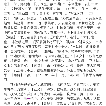
隐】：芋，蹲鸱也。菽，豆也。故臣瓚曰“士卒食蔬菜，以菽半杂
之”，则芋菽义亦通。汉书作“半菽”。徐广曰：“芋，
一
作‘半’。半，
五升也。”王劭曰：“半，量器名，容半升也。”军无见粮，【正
义】：胡练反。颜监云：“无见在之粮。”乃饮酒高会，不引兵渡河因
赵食，与赵并力攻秦，乃曰‘承其敝’。夫以秦之彊，攻新造之赵，其
势必举赵。赵举而秦彊，何敝之承！且国兵新破，王坐不安席，埽
境内而专属於将军，国家安危，在此
一
举。今不恤士卒而徇其私，
【索隐】：私，谓使其子相齐，是徇其私情。崔浩云：“徇，营
也。”非社稷之臣。”项羽晨朝上将军宋义，即其帐中斩宋义头，出令
军中曰：“宋义与齐谋反楚，楚王阴令羽诛之。”当是时，诸将皆慴
服，莫敢枝梧。【集解】：如淳曰：“梧音悟。枝梧犹枝捍也。”瓚
曰：“小柱为枝，邪柱为梧，今屋梧邪柱是也。”【正义】：枝音之移
反。梧音悟。皆曰：“首立楚者，将军家也。今将军诛乱。”乃相与共
立羽为假上将军。【正义】：未得怀王命也。假，摄也。使人追宋
义子，及之齐，杀之。使桓楚报命於怀王。怀王因使项羽为上将
军，【集解】：徐广曰：“二世三年十
一
月。”当阳君、蒲将军皆属项
羽。
项羽已杀卿子冠军，威震楚国，名闻诸侯。乃遣当阳君、蒲将
军将卒二万渡河，【正义】：漳水。救钜鹿。战少利，陈馀复请
兵。项羽乃悉引兵渡河，皆沈船，破釜甑，烧庐舍，持三日粮，以
示士卒必死，无
一
还心。於是至则围王离，与秦军遇，九战，绝其
甬道，大破之，杀苏角，【集解】：文颖曰：“秦将也。”虏王离。涉