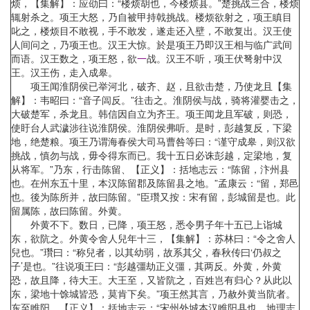
烦，【集解】：应劭曰：“楼烦胡也，今楼烦县。”楚挑战三合，楼烦
辄射杀之。项王大怒，乃自被甲持戟挑战。楼烦欲射之，项王瞋目
叱之，楼烦目不敢视，手不敢发，遂走还入壁，不敢复出。汉王使
人间问之，乃项王也。汉王大惊。於是项王乃即汉王相与临广武间
而语。汉王数之，项王怒，欲
一
战。汉王不听，项王伏弩射中汉
王。汉王伤，走入成皋。
项王闻淮阴侯已举河北，破齐、赵，且欲击楚，乃使龙且【集
解】：韦昭曰：“音子闾反。”往击之。淮阴侯与战，骑将灌婴击之，
大破楚军，杀龙且。韩信因自立为齐王。项王闻龙且军破，则恐，
使盱台人武濊涉往说淮阴侯。淮阴侯弗听。是时，彭越复反，下梁
地，绝楚粮。项王乃谓海春侯大司马曹咎等曰：“谨守成皋，则汉欲
挑战，慎勿与战，毋令得东而已。我十五日必诛彭越，定梁地，复
从将军。”乃东，行击陈留、【正义】：括地志云：“陈留，汴州县
也。在州东五十里，本汉陈留郡及陈留县之地。”孟康云：“留，郑邑
也。後为陈所并，故曰陈留。”臣瓚又按：宋有留，彭城留是也。此
留属陈，故曰陈留。外黄。
外黄不下。数日，已降，项王怒，悉令男子年十五已上诣城
东，欲阬之。外黄令舍人兒年十三，【集解】：苏林曰：“令之舍人
兒也。”瓚曰：“称兒者，以其幼弱，故系其父，春秋传曰‘仍叔之
子’是也。”往说项王曰：“彭越彊劫正义彊，其两反。外黄，外黄
恐，故且降，待大王。大王至，又皆阬之，百姓岂有归心？从此以
东，梁地十馀城皆恐，莫肯下矣。”项王然其言，乃赦外黄当阬者。
东至睢阳，【正义】：括地志云：“宋州外城本汉睢阳县也。地理志