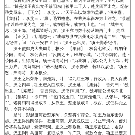
汉将纪信说汉王曰：“事已急矣，请为王诳楚为王，王可以间
出。”於是汉王夜出女子荥阳东门被甲二千人，楚兵四面击之。纪信
乘黄屋车，【正义】：李斐云：“天子车以黄缯为盖裹，”傅左纛，
【集解】：李斐曰：“纛，毛羽幢也。在乘舆车衡左方上注之。”蔡邕
曰“以犛牛尾为之，如斗，或在騑头，或在衡上也。”曰：“城中食
尽，汉王降。”楚军皆呼万岁。汉王亦与数十骑从城西门出，走成
皋。【正义】：括地志云：“成皋故县在洛州氾水县西南二里。”项王
见纪信，问：“汉王安在？”曰：“汉王已出矣。”项王烧杀纪信。
汉王使御史大夫周苛、枞公、【集解】：枞音七容反。魏豹守
荥阳。周苛、枞公谋曰：“反国之王，难与守城。”乃共杀魏豹。楚下
荥阳城，生得周苛。项王谓周苛曰：“为我将，我以公为上将军，封
三万户。”周苛骂曰：“若不趣降汉，汉今虏若，若非汉敌也。”项王
怒，烹周苛，井杀枞公。
汉王之出荥阳，南走宛、叶，得九江王布，行收兵，复入保成
皋。汉之四年，项王进兵围成皋。汉王逃，【集解】：晋灼曰：“独
出意。”【索隐】：音徒凋反。汉书作“跳”字。独与滕公出成皋北
门，【集解】：徐广曰：“北门名玉门。”渡河走脩武，从张耳、韩信
军。诸将稍稍得出成皋，从汉王。楚遂拔成皋，欲西。汉使兵距之
巩，令其不得西。
是时，彭越渡河击楚东阿，杀楚将军薛公。项王乃自东击彭
越。汉王得淮阴侯兵，欲渡河南。郑忠说汉王，乃止壁河内。使刘
贾将兵佐彭越，烧楚积聚。正义上积赐反。项王东击破之，走彭
越。汉王则引兵渡河，复取成皋，军广武，就敖仓食。项王已定东