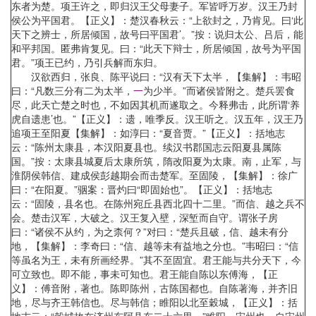
东者为楚。项王许之，即归汉王父母妻子。军皆呼万岁。汉王乃封
侯公为平国君。【正义】：楚汉春秋云：“上欲封之，乃肯见。曰‘此
天下之辨士，所居倾国，故号曰平国君’。”按：说归太公、吕后，能
和平邦国。匿弗肯复见。曰：“此天下辩士，所居倾国，故号为平国
君。”项王已约，乃引兵解而东归。
汉欲西归，张良、陈平说曰：“汉有天下太半，【集解】：韦昭
曰：“凡数三分有二为太半，
一
为少半。”而诸侯皆附之。楚兵罢食
尽，此天亡楚之时也，不如因其机而遂取之。今释弗击，此所谓‘养
虎自遗患’也。”【正义】：遗，唯季反。汉王听之。汉五年，汉王乃
追项王至阳夏【集解】：如淳曰：“夏音贾。”【正义】：括地志
云：“陈州太康县，本汉阳夏县也。续汉书郡国志云阳夏县属陈
国。”按：太康县城夏后太康所筑，隋改阳夏为太康。南，止军，与
淮阴侯韩信、建成侯彭越期会而击楚军。至固陵，【集解】：徐广
曰：“在阳夏。”骃案：晋灼曰“即固始也”。【正义】：括地志
云：“固陵，县名也。在陈州宛丘县西北四十二里。”而信、越之兵不
会。楚击汉军，大破之。汉王复入壁，深堑而自守。谓张子房
曰：“诸侯不从约，为之柰何？”对曰：“楚兵且破，信、越未有分
地，【集解】：李奇曰：“信、越等未有益地之分也。”韦昭曰：“信
等虽名为王，未有所画经界。”其不至固宜。君王能与共分天下，今
可立致也。即不能，事未可知也。君王能自陈以东傅海，【正
义】：傅音附，著也。陈即陈州，古陈国都也。自陈著海，并齐旧
地，尽与齐王韩信也。尽与韩信；睢阳以北至穀城，【正义】：括