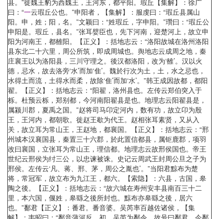
县。”徙魏王豹为西魏王，王河东，都平阳。瑕丘【集解】：徐广
曰：“
一
云瑕丘公也。”申阳者，【集解】：服虔曰：“瑕丘县属山
阳。申，姓；阳，名。”文颖曰：“姓瑕丘，字申阳。”瓚曰：“瑕丘公
申阳是。瑕丘，县名。”张耳嬖臣也，先下河南，迎楚河上，故立申
阳为河南王，都雒阳。【正义】：括地志云：“洛阳故城在洛州洛阳
县东北二十六里，周公所筑，即成周城也。舆地志云成周之地，秦
庄襄王以为洛阳县，三川守理之。後汉都洛阳，改为‘雒’。汉以火
德，忌水，故去洛旁‘水’而加‘隹’。魏於行次为土，土，水之忌也，
水得土而流，土得水而柔，故除‘隹’而加‘水’。”韩王成因故都，都阳
翟。【正义】：括地志云：“阳翟，洛州县也。左传云郑伯突入于
栎。杜预云栎，郑别都，今河南阳翟县是也。地理志云阳翟县是，
属颍川郡，夏禹之国。”赵将司马卬定河内，数有功，故立卬为殷
王，王河内，都朝歌。徙赵王歇为代王。赵相张耳素贤，又从入
关，故立耳为常山王，王赵地，都襄国。【正义】：括地志云：“邢
州城本汉襄国县，秦置三十六郡，於此置信都县，属钜鹿郡，项羽
改曰襄国，立张耳为常山王，理信都。地理志云故邢侯国也。帝王
世纪云邢侯为纣三公，以忠谏被诛。史记云周武王封周公旦之子为
邢侯。左传云‘凡、蒋、邢、茅，周公之胤也’。”当阳君黥布为楚
将，常冠军，故立布为九江王，都六。【索隐】：六县，古国，皋
陶之後。【正义】：括地志云：“故六城在寿州安丰县南百三十二
里，本六国，偃姓，皋繇之後所封也。黥布亦皋繇之後，居六
也。”鄱君【正义】：番君。番音婆。吴芮率百越佐诸侯，【集
解】：韦昭曰：“鄱音蒲河反。初，吴芮为鄱令，故号曰鄱君。今鄱