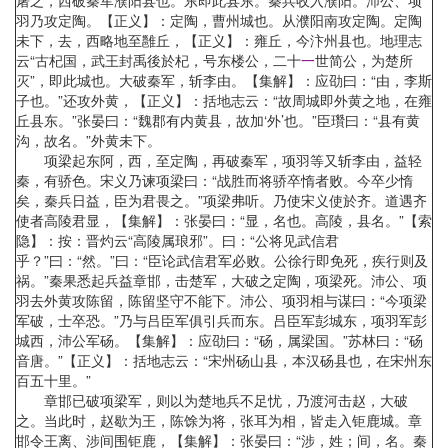
屠之，西破秦军濮阳县也。东即此县东。秦兵收入濮阳。沛公、项
羽乃攻定陶。【正义】：定陶，曹州城也。从濮阳南攻定陶。定陶
未下，去，西略地至雝丘，【正义】：雍丘，今汴州县也。地理志
云“古杞国，武王封禹後於杞，号东楼公，二十
一
世简公，为楚所
灭”，即此城也。大破秦军，斩李由。【集解】：应劭曰：“由，李斯
子也。”还攻外黄，【正义】：括地志云：“故周城即外黄之地，在雍
丘县东。”张晏曰：“魏郡有内黄县，故加‘外’也。”臣瓚曰：“县有黄
沟，故名。”外黄未下。
项梁起东阿，西，至定陶，再破秦军，项羽等又斩李由，益轻
秦，有骄色。宋义乃谏项梁曰：“战胜而将骄卒惰者败。今卒少惰
矣，秦兵日益，臣为君畏之。”项梁弗听。乃使宋义使於齐。道遇齐
使者高陵君显，【集解】：张晏曰：“显，名也。高陵，县名。”【索
隐】：按：晋灼云“高陵属琅邪”。曰：“公将见武信君
乎？”曰：“然。”曰：“臣论武信君军必败。公徐行即免死，疾行则及
祸。”秦果悉起兵益章邯，击楚军，大破之定陶，项梁死。沛公、项
羽去外黄攻陈留，陈留坚守不能下。沛公、项羽相与谋曰：“今项梁
军破，士卒恐。”乃与吕臣军俱引兵而东。吕臣军彭城东，项羽军彭
城西，沛公军砀。【集解】：应劭曰：“砀，属梁国。”苏林曰：“砀
音唐。”【正义】：括地志云：“宋州砀山县，本汉砀县也，在宋州东
百五十里。”
章邯已破项梁军，则以为楚地兵不足忧，乃渡河击赵，大破
之。当此时，赵歇为王，陈馀为将，张耳为相，皆走入钜鹿城。章
邯令王离、涉间围钜鹿，【集解】：张晏曰：“涉，姓；间，名。秦