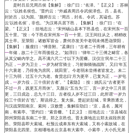
是时吕后兄周吕侯【集解】：徐广曰：“名泽。”【正义】：苏林
云：“以姓名侯也。”晋灼云：“外戚表周吕令武侯泽也。吕，县名。
封於吕，以为国。”颜师古云：“周吕，封名。令武，其谥也。苏
云‘以姓名侯’，非也。”为汉将兵居下邑，【集解】：徐广曰：“在
梁。”【正义】：括地志云：“宋州砀山县本下邑县也，在宋州东
一
百
五十里。”按：今下邑在宋州东
一
百
一
十里。汉王间往从之，稍稍收
其士卒。至荥阳，诸败军皆会，萧何亦发关中老弱未傅悉诣荥阳，
【集解】：服虔曰：“傅音附。”孟康曰：“古者二十而傅，三年耕有
一
年储，故二十三年而後役之。”如淳曰：“律年二十三傅之畴官，各
从其父畴内学之。高不满六尺二寸以下为罢癃。汉仪注‘民年二十三
为正，
一
岁为卫士，
一
岁为材官骑士，习射御骑驰战阵’。又曰‘年五
十六衰老，乃得免为庶民，就田里’。今老弱未尝傅者皆发之。未二
十三为弱，过五十六为老。食货志曰‘月为更卒，已复为正，
一
岁屯
戍，
一
岁力役，三十倍於古者’。”【索隐】：按：姚氏云“古者更卒
不过
一
月，践更五月而休”。又颜云“五当为‘三’，言
一
岁之中三月居
更，三日戍边，总九十三日。古者役人岁不过三日，此所谓‘
一
岁力
役三十倍於古’也”。斯说得之。复大振。楚起於彭城，常乘胜逐北，
与汉战荥阳南京、索间，汉败楚，集解应劭曰：“京，县名，属河
南，有索亭。”晋灼曰：“索音栅。”【正义】：括地志云：“京县城在
郑州荥阳县东南二十里。郑之京邑也。晋太康地志云郑太叔段所居
邑。荥阳县即大索城。杜预云成皋东有大索城，又有小索故城，在
荥阳县北四里。京相璠地名云京县有大索亭、小索亭，大小氏兄弟