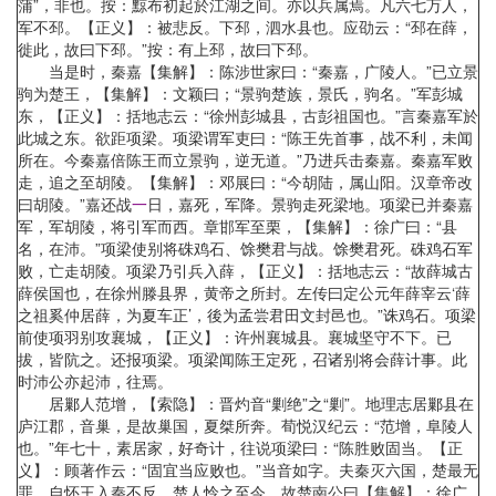
蒲”，非也。按：黥布初起於江湖之间。亦以兵属焉。凡六七万人，
军不邳。【正义】：被悲反。下邳，泗水县也。应劭云：“邳在薛，
徙此，故曰下邳。”按：有上邳，故曰下邳。
当是时，秦嘉【集解】：陈涉世家曰：“秦嘉，广陵人。”已立景
驹为楚王，【集解】：文颖曰；“景驹楚族，景氏，驹名。”军彭城
东，【正义】：括地志云：“徐州彭城县，古彭祖国也。”言秦嘉军於
此城之东。欲距项梁。项梁谓军吏曰：“陈王先首事，战不利，未闻
所在。今秦嘉倍陈王而立景驹，逆无道。”乃进兵击秦嘉。秦嘉军败
走，追之至胡陵。【集解】：邓展曰：“今胡陆，属山阳。汉章帝改
曰胡陵。”嘉还战
一
日，嘉死，军降。景驹走死梁地。项梁已并秦嘉
军，军胡陵，将引军而西。章邯军至栗，【集解】：徐广曰：“县
名，在沛。”项梁使别将硃鸡石、馀樊君与战。馀樊君死。硃鸡石军
败，亡走胡陵。项梁乃引兵入薛，【正义】：括地志云：“故薛城古
薛侯国也，在徐州滕县界，黄帝之所封。左传曰定公元年薛宰云‘薛
之祖奚仲居薛，为夏车正’，後为孟尝君田文封邑也。”诛鸡石。项梁
前使项羽别攻襄城，【正义】：许州襄城县。襄城坚守不下。已
拔，皆阬之。还报项梁。项梁闻陈王定死，召诸别将会薛计事。此
时沛公亦起沛，往焉。
居鄛人范增，【索隐】：晋灼音“剿绝”之“剿”。地理志居鄛县在
庐江郡，音巢，是故巢国，夏桀所奔。荀悦汉纪云：“范增，阜陵人
也。”年七十，素居家，好奇计，往说项梁曰：“陈胜败固当。【正
义】：顾著作云：“固宜当应败也。”当音如字。夫秦灭六国，楚最无
罪。自怀王入秦不反，楚人怜之至今，故楚南公曰【集解】：徐广