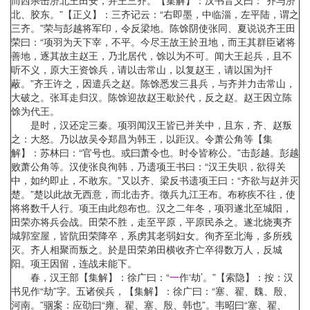
而西杀击济北王田安，并王三齐。【集解】：汉书音义曰：“齐与济
北、胶东。”【正义】：三齐记云：“右即墨，中临淄，左平陆，谓之
三齐。”荣与彭越将军印，令反梁地。陈馀阴使张同、夏说说齐王田
荣曰：“项羽为天下宰，不平。今尽王故王於丑地，而王其群臣诸将
善地，逐其故主赵王，乃北居代，馀以为不可。闻大王起兵，且不
听不义，原大王资馀兵，请以击常山，以复赵王，请以国为扞
蔽。”齐王许之，因遣兵之赵。陈馀悉发三县兵，与齐并力击常山，
大破之。张耳走归汉。陈馀迎故赵王歇於代，反之赵。赵王因立陈
馀为代王。
是时，汉还定三秦。项羽闻汉王皆已并关中，且东，齐、赵叛
之：大怒。乃以故吴令郑昌为韩王，以距汉。令萧公角等【集
解】：苏林曰：“官号也。或曰萧令也。时令皆称公。”击彭越。彭越
败萧公角等。汉使张良徇韩，乃遗项王书曰：“汉王失职，欲得关
中，如约即止，不敢东。”又以齐、梁反书遗项王曰：“齐欲与赵并灭
楚。”楚以此故无西意，而北击齐。徵兵九江王布。布称疾不往，使
将将数千人行。项王由此怨布也。汉之二年冬，项羽遂北至城阳，
田荣亦将兵会战。田荣不胜，走至平原，平原民杀之。遂北烧夷齐
城郭室屋，皆阬田荣降卒，系虏其老弱妇女。徇齐至北海，多所残
灭。齐人相聚而叛之。於是田荣弟田横收齐亡卒得数万人，反城
阳。项王因留，连战未能下。
春，汉王部【集解】：徐广曰：“
一
作‘劫’。”【索隐】：按：汉
书见作“劫”字。五诸侯兵，【集解】：徐广曰：“塞、翟、魏、殷、
河南。”骃案：应劭曰“雍、翟、塞、殷、韩也”。韦昭曰“塞、翟、