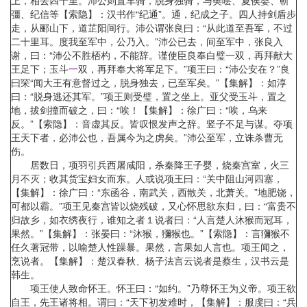
上，相去四十里。沛公则置车骑，脱身独骑，与樊哙、夏侯婴、靳
彊、纪信等【索隐】：汉书作“纪通”。通，纪成之子。四人持剑盾步
走，从郦山下，道芷阳间行。沛公谓张良曰：“从此道至吾军，不过
二十里耳。度我至军中，公乃入。”沛公已去，间至军中，张良入
谢，曰：“沛公不胜桮杓，不能辞。谨使臣良奉白璧
一
双，再拜献大
王足下；玉斗
一
双，再拜奉大将军足下。”项王曰：“沛公安在？”良
曰罙“闻大王有意督过之，脱身独去，已至军矣。”【集解】：如淳
曰：“脱身逃还其军。”项王则受璧，置之坐上。亚父受玉斗，置之
地，拔剑撞而破之，曰：“唉！【集解】：徐广曰：“唉，乌来
反。”【索隐】：音虚其反。皆叹恨发声之辞。竖子不足与谋。夺项
王天下者，必沛公也，吾属今为之虏矣。”沛公至军，立诛杀曹无
伤。
居数日，项羽引兵西屠咸阳，杀秦降王子婴，烧秦宫室，火三
月不灭；收其货宝妇女而东。人或说项王曰：“关中阻山河四塞，
【集解】：徐广曰：“东函谷，南武关，西散关，北萧关。”地肥饶，
可都以霸。”项王见秦宫皆以烧残破，又心怀思欲东归，曰：“富贵不
归故乡，如衣绣夜行，谁知之者１说者曰：“人言楚人沐猴而冠耳，
果然。”【集解】：张晏曰：“沐猴，獼猴也。”【索隐】：言獼猴不
任久著冠带，以喻楚人性躁暴。果然，言果如人言也。项王闻之，
烹说者。【集解】：楚汉春秋、杨子法言云说者是蔡生，汉书云是
韩生。
项王使人致命怀王。怀王曰：“如约。”乃尊怀王为义帝。项王欲
自王，先王诸将相。谓曰：“天下初发难时，【集解】：服虔曰：“兵