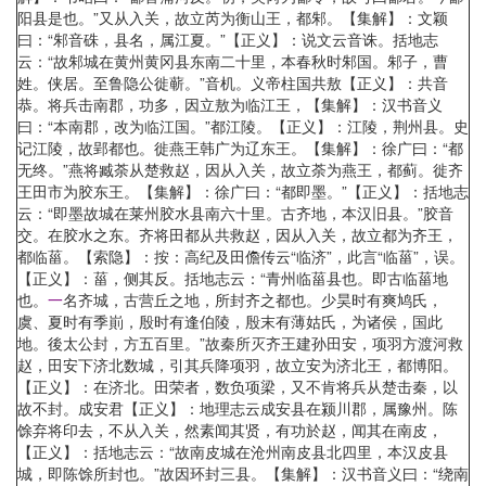
阳县是也。”又从入关，故立芮为衡山王，都邾。【集解】：文颖
曰：“邾音硃，县名，属江夏。”【正义】：说文云音诛。括地志
云：“故邾城在黄州黄冈县东南二十里，本春秋时邾国。邾子，曹
姓。侠居。至鲁隐公徙蕲。”音机。义帝柱国共敖【正义】：共音
恭。将兵击南郡，功多，因立敖为临江王，【集解】：汉书音义
曰：“本南郡，改为临江国。”都江陵。【正义】：江陵，荆州县。史
记江陵，故郢都也。徙燕王韩广为辽东王。【集解】：徐广曰：“都
无终。”燕将臧荼从楚救赵，因从入关，故立荼为燕王，都蓟。徙齐
王田市为胶东王。【集解】：徐广曰：“都即墨。”【正义】：括地志
云：“即墨故城在莱州胶水县南六十里。古齐地，本汉旧县。”胶音
交。在胶水之东。齐将田都从共救赵，因从入关，故立都为齐王，
都临菑。【索隐】：按：高纪及田儋传云“临济”，此言“临菑”，误。
【正义】：菑，侧其反。括地志云：“青州临菑县也。即古临菑地
也。
一
名齐城，古营丘之地，所封齐之都也。少昊时有爽鸠氏，
虞、夏时有季崱，殷时有逢伯陵，殷末有薄姑氏，为诸侯，国此
地。後太公封，方五百里。”故秦所灭齐王建孙田安，项羽方渡河救
赵，田安下济北数城，引其兵降项羽，故立安为济北王，都博阳。
【正义】：在济北。田荣者，数负项梁，又不肯将兵从楚击秦，以
故不封。成安君【正义】：地理志云成安县在颍川郡，属豫州。陈
馀弃将印去，不从入关，然素闻其贤，有功於赵，闻其在南皮，
【正义】：括地志云：“故南皮城在沧州南皮县北四里，本汉皮县
城，即陈馀所封也。”故因环封三县。【集解】：汉书音义曰：“绕南