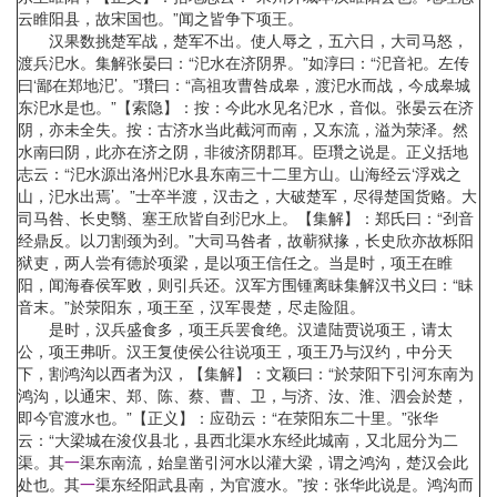
云睢阳县，故宋国也。”闻之皆争下项王。
汉果数挑楚军战，楚军不出。使人辱之，五六日，大司马怒，
渡兵汜水。集解张晏曰：“汜水在济阴界。”如淳曰：“汜音祀。左传
曰‘鄙在郑地汜’。”瓚曰：“高祖攻曹咎成皋，渡汜水而战，今成皋城
东汜水是也。”【索隐】：按：今此水见名汜水，音似。张晏云在济
阴，亦未全失。按：古济水当此截河而南，又东流，溢为荥泽。然
水南曰阴，此亦在济之阴，非彼济阴郡耳。臣瓚之说是。正义括地
志云：“汜水源出洛州汜水县东南三十二里方山。山海经云‘浮戏之
山，汜水出焉’。”士卒半渡，汉击之，大破楚军，尽得楚国货赂。大
司马咎、长史翳、塞王欣皆自刭汜水上。【集解】：郑氏曰：“刭音
经鼎反。以刀割颈为刭。”大司马咎者，故蕲狱掾，长史欣亦故栎阳
狱吏，两人尝有德於项梁，是以项王信任之。当是时，项王在睢
阳，闻海春侯军败，则引兵还。汉军方围锺离眛集解汉书义曰：“眛
音末。”於荥阳东，项王至，汉军畏楚，尽走险阻。
是时，汉兵盛食多，项王兵罢食绝。汉遣陆贾说项王，请太
公，项王弗听。汉王复使侯公往说项王，项王乃与汉约，中分天
下，割鸿沟以西者为汉，【集解】：文颖曰：“於荥阳下引河东南为
鸿沟，以通宋、郑、陈、蔡、曹、卫，与济、汝、淮、泗会於楚，
即今官渡水也。”【正义】：应劭云：“在荥阳东二十里。”张华
云：“大梁城在浚仪县北，县西北渠水东经此城南，又北屈分为二
渠。其
一
渠东南流，始皇凿引河水以灌大梁，谓之鸿沟，楚汉会此
处也。其
一
渠东经阳武县南，为官渡水。”按：张华此说是。鸿沟而