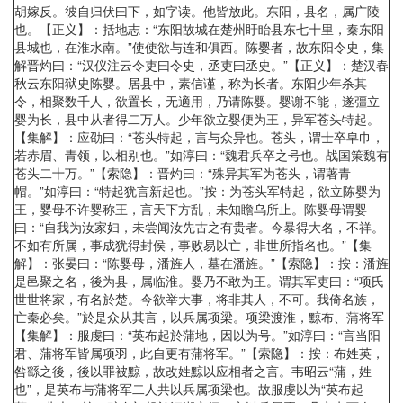
胡嫁反。彼自归伏曰下，如字读。他皆放此。东阳，县名，属广陵
也。【正义】：括地志：“东阳故城在楚州盱眙县东七十里，秦东阳
县城也，在淮水南。”使使欲与连和俱西。陈婴者，故东阳令史，集
解晋灼曰：“汉仪注云令吏曰令史，丞吏曰丞史。”【正义】：楚汉春
秋云东阳狱史陈婴。居县中，素信谨，称为长者。东阳少年杀其
令，相聚数千人，欲置长，无適用，乃请陈婴。婴谢不能，遂彊立
婴为长，县中从者得二万人。少年欲立婴便为王，异军苍头特起。
【集解】：应劭曰：“苍头特起，言与众异也。苍头，谓士卒皁巾，
若赤眉、青领，以相别也。”如淳曰：“魏君兵卒之号也。战国策魏有
苍头二十万。”【索隐】：晋灼曰：“殊异其军为苍头，谓著青
帽。”如淳曰：“特起犹言新起也。”按：为苍头军特起，欲立陈婴为
王，婴母不许婴称王，言天下方乱，未知瞻乌所止。陈婴母谓婴
曰：“自我为汝家妇，未尝闻汝先古之有贵者。今暴得大名，不祥。
不如有所属，事成犹得封侯，事败易以亡，非世所指名也。”【集
解】：张晏曰：“陈婴母，潘旌人，墓在潘旌。”【索隐】：按：潘旌
是邑聚之名，後为县，属临淮。婴乃不敢为王。谓其军吏曰：“项氏
世世将家，有名於楚。今欲举大事，将非其人，不可。我倚名族，
亡秦必矣。”於是众从其言，以兵属项梁。项梁渡淮，黥布、蒲将军
【集解】：服虔曰：“英布起於蒲地，因以为号。”如淳曰：“言当阳
君、蒲将军皆属项羽，此自更有蒲将军。”【索隐】：按：布姓英，
咎繇之後，後以罪被黥，故改姓黥以应相者之言。韦昭云“蒲，姓
也”，是英布与蒲将军二人共以兵属项梁也。故服虔以为“英布起