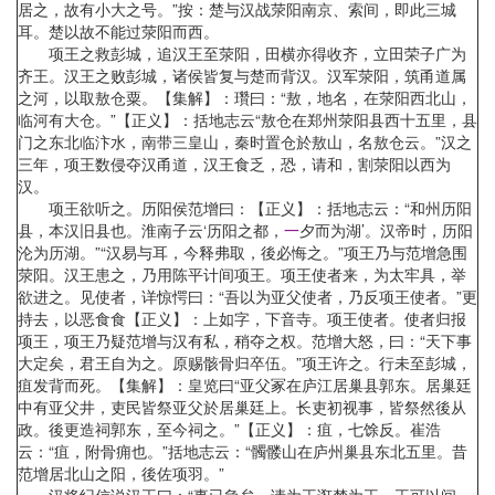
居之，故有小大之号。”按：楚与汉战荥阳南京、索间，即此三城
耳。楚以故不能过荥阳而西。
项王之救彭城，追汉王至荥阳，田横亦得收齐，立田荣子广为
齐王。汉王之败彭城，诸侯皆复与楚而背汉。汉军荥阳，筑甬道属
之河，以取敖仓粟。【集解】：瓚曰：“敖，地名，在荥阳西北山，
临河有大仓。”【正义】：括地志云“敖仓在郑州荥阳县西十五里，县
门之东北临汴水，南带三皇山，秦时置仓於敖山，名敖仓云。”汉之
三年，项王数侵夺汉甬道，汉王食乏，恐，请和，割荥阳以西为
汉。
项王欲听之。历阳侯范增曰：【正义】：括地志云：“和州历阳
县，本汉旧县也。淮南子云‘历阳之都，
一
夕而为湖’。汉帝时，历阳
沦为历湖。”“汉易与耳，今释弗取，後必悔之。”项王乃与范增急围
荥阳。汉王患之，乃用陈平计间项王。项王使者来，为太牢具，举
欲进之。见使者，详惊愕曰：“吾以为亚父使者，乃反项王使者。”更
持去，以恶食食【正义】：上如字，下音寺。项王使者。使者归报
项王，项王乃疑范增与汉有私，稍夺之权。范增大怒，曰：“天下事
大定矣，君王自为之。原赐骸骨归卒伍。”项王许之。行未至彭城，
疽发背而死。【集解】：皇览曰“亚父冢在庐江居巢县郭东。居巢廷
中有亚父井，吏民皆祭亚父於居巢廷上。长吏初视事，皆祭然後从
政。後更造祠郭东，至今祠之。”【正义】：疽，七馀反。崔浩
云：“疽，附骨痈也。”括地志云：“髑髅山在庐州巢县东北五里。昔
范增居北山之阳，後佐项羽。”