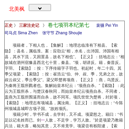
北美枫
卷七项羽本纪第七
正史
》
三家注史记
》
裴骃 Pei Yin
司马贞 Sima Zhen
张守节 Zhang Shoujie
项籍者，下相人也，【集解】：地理志临淮有下相县。【索
隐】：县名，属临淮。案：应劭云“相，水名，出沛国。沛国有相
县，其水下流，又因置县，故名下相也”。【正义】：括地志云：“相
故城在泗州宿豫县西北七十里，秦县。”项，胡讲反。籍，秦昔反。
字羽。【索隐】：按：下序传籍字子羽也。初起时，年二十四。其
季父项梁，【索隐】：按：崔浩云“伯、仲、叔、季，兄弟之次，故
叔云叔父，季云季父”。梁父即楚将项燕，【正义】：燕，乌贤反。
为秦将王翦所戮者也。集解始皇本纪云：“项燕自杀。”【索隐】：此
云为王翦所杀，与楚汉春秋同，而始皇本纪云项燕自杀。不同者，
盖燕为王翦所围逼而自杀，故不同耳。项氏世世为楚将，封於项，
【索隐】：地理志有项城县，属汝南。【正义】：括地志云：“今陈
州项城县城即古项子国。”故姓项氏。
项籍少时，学书不成，去学剑，又不成。项梁怒之。籍曰：“书
足以记名姓而已。剑
一
人敌，不足学，学万人敌。”於是项梁乃教籍
兵法，籍大喜，略知其意，又不肯竟学。项梁尝有栎阳逮，【索