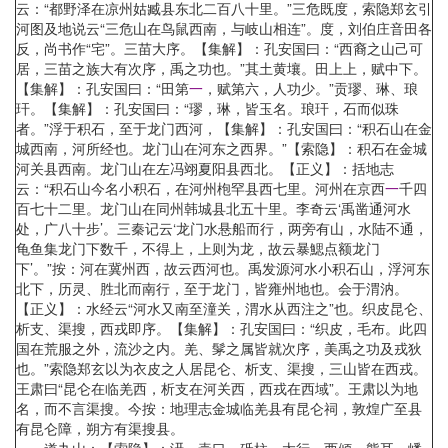
云：“都野泽在凉州姑臧县东北二百八十里。”三危既度，索隐郑玄引
河图及地说云“三危山在鸟鼠西南，与岐山相连”。度，刘伯庄音田各
反，尚书作“宅”。三苗大序。【集解】：孔安国曰：“西裔之山己可
居，三苗之族大有次序，禹之功也。”其土黄壤。田上上，赋中下。
【集解】：孔安国曰：“田第
一
，赋第六，人功少。”贡璆、琳、琅
玕。【集解】：孔安国曰：“璆，琳，皆玉名。琅玕，石而似珠
者。”浮于积石，至于龙门西河，【集解】：孔安国曰：“积石山在金
城西南，河所经也。龙门山在河东之西界。”【索隐】：积石在金城
河关县西南。龙门山在左冯翊夏阳县西北。【正义】：括地志
云：“积石山今名小积石，在河州枹罕县西七里。河州在京西
一
千四
百七十二里。龙门山在同州韩城县北五十里。李奇云‘禹凿通河水
处，广八十步’。三秦记云‘龙门水悬船而行，两旁有山，水陆不通，
龟鱼集龙门下数千，不得上，上则为龙，故云暴鰓点额龙门
下’。”按：河在冀州西，故云西河也。禹发源河水小积石山，浮河东
北下，历灵、胜北而南行，至于龙门，皆雍州地也。会于渭汭。
【正义】：水经云“河水又南至潼关，渭水从西注之”也。织皮昆仑、
析支、渠搜，西戎即序。【集解】：孔安国曰：“织皮，毛布。此四
国在荒服之外，流沙之内。羌、髳之属皆就次序，美禹之功及戎狄
也。”索隐郑玄以为衣皮之人居昆仑、析支、渠搜，三山皆在西戎。
王肃曰“昆仑在临羌西，析支在河关西，西戎在西域”。王肃以为地
名，而不言渠搜。今按：地理志金城临羌县有昆仑祠，敦煌广至县
有昆仑障，朔方有渠搜县。