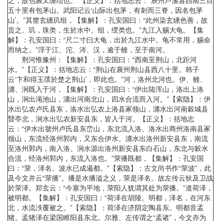
之，故包裹又缠结也。”【正义】：括地志云：“辰州卢溪县西南三百
五十里有包茅山。武阳记云‘山际出包茅，有刺而三脊，因名包茅
山’。”其篚玄纁玑组，【集解】：孔安国曰：“此州染玄纁色善，故
贡之。玑，珠类，生於水中。组，绶类也。”九江入赐大龟。【集
解】：孔安国曰：“尺二寸曰大龟，出於九江水中。龟不常用，赐命
而纳之。”浮于江、沱、涔、汉，逾于雒，至于南河。
荆河惟豫州：【集解】：孔安国曰：“西南至荆山，北距河
水。”【正义】：括地志云：“荆山在襄州荆山县西八十里。韩子
云‘卞和得玉璞於楚之荆山’，即此也。”河，洛州北河也。伊、雒、
瀍、涧既入于河，【集解】：孔安国曰：“伊出陆浑山，洛出上洛
山，涧出渑池山，瀍出河南北山，四水合流而入河。”【索隐】：伊
水出弘农卢氏县东，洛水出弘农上洛县冢领山，瀍水出河南穀城县
朁亭北，涧水出弘农新安县东，皆入于河。【正义】：括地志
云：“伊水出虢州卢氏县东峦山，东北流入洛。洛水出商州洛南县冢
领山，东流经洛州郭内，又东合伊水。瀍水出洛州新安县东，南流
至洛州郭内，南入洛。涧水源出洛州新安县东白石山，东北与穀水
合流，经洛州郭内，东流入洛也。”荥播既都，【集解】：孔安国
曰：“荥，泽名。波水已成遏都。”【索隐】：古文尚书作“荥波”，此
及今文并云“荥播”。播是水播溢之义，荥是泽名。故左传云狄及卫战
於荥泽。郑玄云：“今塞为平地，荥阳人犹谓其处为荥播。”道荷泽，
被明都。【集解】：孔安国曰：“荷泽在胡陵。明都，泽名，在河东
北，水流泆覆被之。”【索隐】：荷泽在济阴定陶县东。明都音孟
猪。孟猪泽在梁国睢阳县东北。尔雅、左传谓之“孟诸”，今文亦为