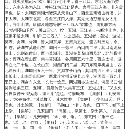
口。顾夷吴地记云“松江东北行七十里，得三江口。东北入海为娄
江，东南入海为东江，并松江为三江”是也。言理三江入海，非入震
泽也。按：太湖西南湖州诸溪从天目山下，西北宣州诸山有溪，并
下太湖。太湖东北流，各至三江口入海。其湖无通彭蠡湖及太湖
处，并阻山陆。诸儒及地志等解“三江既入”皆非也。周礼职方氏
云“扬州薮曰具区，川曰三江”。按：五湖、三江者，韦昭注非也。其
源俱不通太湖，引解“三江既入”，失之远矣。五湖者，菱湖、游湖、
莫湖、贡湖、胥湖，皆太湖东岸，五湾为五湖，盖古时应别，今并
相连。菱湖在莫釐山东，周回三十馀里，西口阔二里，其口南则莫
釐山，北则徐侯山，西与莫湖连。莫湖在莫釐山西及北，北与胥湖
连；胥湖在胥山西，南与莫湖连：各周回五六十里，西连太湖。游
湖在北二十里，在长山东，湖西口阔二里，其口东南岸树里山，西
北岸长山，湖周回五六十里。贡湖在长山西，其口阔四五里，口东
南长山，山南即山阳村，西北连常州无锡县老岸，湖周回
一
百九十
里已上，湖身向东北，长七十馀里。两湖西亦连太湖。河渠书云“於
吴则通渠三江、五湖”。货殖传云“夫吴有三江、五湖之利。”又太史
公自叙传云“登姑苏，望五湖”是也。竹箭既布。【集解】：孔安国
曰：“水去布生。”其草惟夭，其木惟乔，【集解】：少长曰夭。乔，
高也。其土涂泥。【集解】：马融曰：“渐，洳也。”田下下，赋下上
上杂。【集解】：孔安国曰：“田第九，赋第七，杂出第六。”贡金三
品，【集解】：孔安国曰：“金、银、铜。”。郑玄曰：“铜三色
也。”瑶、琨、竹箭，【集解】：孔安国曰：“瑶，琨，皆美玉
也。”齿、革、羽、旄，【集解】：孔安国曰：“象齿、犀皮、鸟羽、