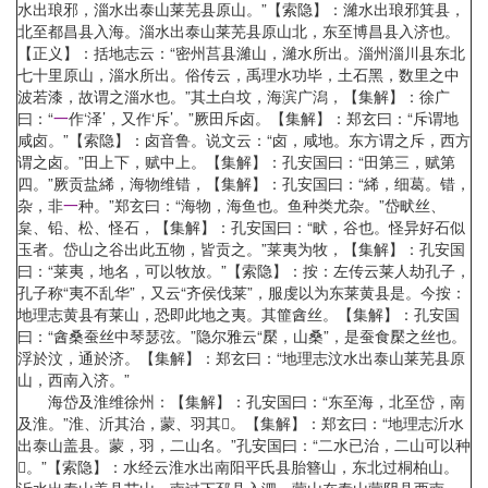
水出琅邪，淄水出泰山莱芜县原山。”【索隐】：濰水出琅邪箕县，
北至都昌县入海。淄水出泰山莱芜县原山北，东至博昌县入济也。
【正义】：括地志云：“密州莒县濰山，濰水所出。淄州淄川县东北
七十里原山，淄水所出。俗传云，禹理水功毕，土石黑，数里之中
波若漆，故谓之淄水也。”其土白坟，海滨广潟，【集解】：徐广
曰：“
一
作‘泽’，又作‘斥’。”厥田斥卤。【集解】：郑玄曰：“斥谓地
咸卤。”【索隐】：卤音鲁。说文云：“卤，咸地。东方谓之斥，西方
谓之卤。”田上下，赋中上。【集解】：孔安国曰：“田第三，赋第
四。”厥贡盐絺，海物维错，【集解】：孔安国曰：“絺，细葛。错，
杂，非
一
种。”郑玄曰：“海物，海鱼也。鱼种类尤杂。”岱畎丝、
枲、铅、松、怪石，【集解】：孔安国曰：“畎，谷也。怪异好石似
玉者。岱山之谷出此五物，皆贡之。”莱夷为牧，【集解】：孔安国
曰：“莱夷，地名，可以牧放。”【索隐】：按：左传云莱人劫孔子，
孔子称“夷不乱华”，又云“齐侯伐莱”，服虔以为东莱黄县是。今按：
地理志黄县有莱山，恐即此地之夷。其篚酓丝。【集解】：孔安国
曰：“酓桑蚕丝中琴瑟弦。”隐尔雅云“檿，山桑”，是蚕食檿之丝也。
浮於汶，通於济。【集解】：郑玄曰：“地理志汶水出泰山莱芜县原
山，西南入济。”
海岱及淮维徐州：【集解】：孔安国曰：“东至海，北至岱，南
及淮。”淮、沂其治，蒙、羽其。【集解】：郑玄曰：“地理志沂水
出泰山盖县。蒙，羽，二山名。”孔安国曰：“二水已治，二山可以种
。”【索隐】：水经云淮水出南阳平氏县胎簪山，东北过桐柏山。