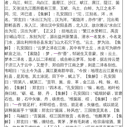
者，乌江、蚌江、乌白江、嘉靡江、沙江、畎江、廪江、隄江、箘
江。又张湞九江图所载有三里、五畎、乌土、白蚌。九江之名不
同。沱、涔已道，【集解】：孔安国曰：“沱，江别名。涔，水
名。”郑玄曰：“水出江为沱，汉为涔。”索隐涔，亦作“潜”。沱出蜀
郡郫县西，东入江。潜出汉中安阳县西，北入汉。故尔雅云“水自江
出为沱，汉出为潜”。【正义】：括地志云：“繁江水受郫江。禹贡
曰‘岷山导江，东别为沱’，源出益州新繁县。潜水
一
名复水，今名龙
门水，源出利州绵谷县东龙门山大石穴下也。”云土、梦为治。【集
解】：孔安国曰：“云梦之泽在江南，其中有平土丘，水去可为耕作
畎亩之治。”【索隐】：梦，
一
作“瞢”，邹诞生又音蒙。按：云土、
梦本二泽名，盖人以二泽相近，或合称云梦耳。知者，据左传云楚
子济江入于云中，又楚子、郑伯田于江南之梦，则是二泽各别也。
韦昭曰：“云土今为县，属江夏南郡华容。”今按：地理志云江夏有云
杜县，是其地。其土涂泥。田下中，赋上下。【集解】：孔安国
曰：“田第八，赋第三。”贡羽、旄、齿、革，金三品，杶、榦、栝、
柏，【集解】：郑玄曰：“四木名。”孔安国曰：“榦，柘也。柏叶松
身曰栝。”砺、砥、砮、丹，【集解】：孔安国曰：“砥细於砺，皆磨
石也。砮，石中矢镞。丹，硃类也。”维箘簬、楛，【集解】：徐广
曰：“
一
作‘箭足杆’。杆即楛也，音怙。箭足者，矢镞也。或以箭足
训释箘簬乎？”骃案：郑玄曰“箘簬，聆风也”。三国致贡其名，【集
解】：马融曰：“言箘簬、楛三国所致贡，名善也。”包匭菁茅，【集
解】：郑玄曰：“匭，缠结也。菁茅，茅有毛刺者，给宗庙缩酒。重