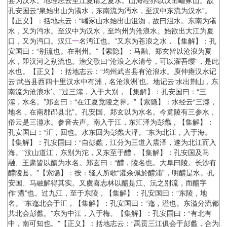
县为汉水。地理志云至江夏谓之夏水。山海经亦以汉出嶓冢山。故
孔安国云“泉始出山为瀁水，东南流为沔水，至汉中东流为汉水”。
【正义】：括地志云：“嶓冢山水始出山沮洳，故曰沮水。东南为瀁
水，又为沔水。至汉中为汉水，至均州为沧浪水。始欲出大江为夏
口，又为沔口。汉江
一
名沔江也。”又东为苍浪之水，【集解】：孔
安国曰：“别流也。在荆州。”【索隐】：马融、郑玄皆以沧浪为夏
水，即汉河之别流也。渔父歌曰“沧浪之水清兮，可以濯吾缨”，是此
水也。【正义】：括地志云：“均州武当县有沧浪水。庾仲雍汉水记
云‘武当县西四十里汉水中有洲，名沧浪洲’也。地记云‘水出荆山，东
南流为沧浪水’。”过三澨，入于大别，【集解】：孔安国曰：“三
澨，水名。”郑玄曰：“在江夏竟陵之界。”【索隐】：水经云“三澨，
地名，在南郡邔县北”。孔安国、郑玄以为水名。今竟陵有三参水，
俗云是三澨水。参音去声。南入于江，东汇泽为彭蠡，【集解】：
孔安国曰：“汇，回也。水东回为彭蠡大泽。”东为北江，入于海。
【集解】：孔安国曰：“自彭蠡，江分为三道入震泽，遂为北江而入
海。”汶山道江，东别为沱，又东至于醴，【集解】：孔安国及马
融、王肃皆以醴为水名。郑玄曰：“醴，陵名也。大阜曰陵。长沙有
醴陵县。”【索隐】：按：骚人所歌“濯余佩於醴浦”，明醴是水。孔
安国、马融解得其实。又虞喜志林以醴是江、沅之别流，而醴字
作“澧”也。过九江，至于东陵，【集解】：孔安国曰：“东陵，地
名。”东迤北会于汇，【集解】：孔安国曰：“迤，溢也。东溢分流都
共北会彭蠡。”东为中江，入于梅。【集解】：孔安国曰：“有北有
中，南可知也。”【正义】：括地志云：“禹贡三江俱会于彭蠡，合为