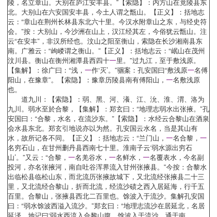
陵，名立章山。大别在庐江安丰县。”【索隐】：内方山在竟陵县东
北。大别山在六安国安丰县，今土人谓之甑山。【正义】：括地志
云：“章山在荆州长林县东北六十里。今汉水附章山之东，与经史符
会。”按：大别山，今沙洲在山上，汉江经其左，今俗犹云甑山。注
云“在安丰”，非汉所经也。汶山之阳至衡山，索隐在长沙湘南县东
南。广雅云：“岣嵝谓之衡山。”【正义】：括地志云：“岷山在茂州
汶川县。衡山在衡州湘潭县西四十
一
里。”过九江，至于敷浅原。
【集解】：徐广曰：“浅，
一
作‘灭’。”骃案：孔安国曰“敷浅原
一
名傅
阳山，在豫章”。【索隐】：豫章历陵县南有傅阳山，
一
名敷浅原
也。
道九川：【索隐】：弱、黑、河、瀁、江、沇、淮、渭、洛为
九川。弱水至於合黎，【集解】：郑玄曰：“地理志弱水出张掖。”孔
安国曰：“合黎，水名，在流沙东。”【索隐】：水经云合黎山在酒泉
会水县东北。郑玄引地说亦以为然。孔安国云水名，当是其山有
水，故所记各不同。【正义】：括地志云：“兰门山，
一
名合黎，
一
名穷石山，在甘州删丹县西南七十里。淮南子云‘弱水源出穷石
山’。”又云：“合黎，
一
名羌谷水，
一
名鲜水，
一
名覆表水，今名副
投河，亦名张掖河，南自吐谷浑界流入甘州张掖县。”今按：合黎水
出临松县临松山东，而北流历张掖故城下，又北流经张掖县二十三
里，又北流经合黎山，折而北流，经流沙碛之西入居延海，行千五
百里。合黎山，张掖县西北二百里也。馀波入于流沙。集解孔安国
曰：“弱水馀波西溢入流沙。”郑玄曰：“地理志流沙在居延北，名居
延泽。地记曰‘弱水西流入合黎山腹，馀波入于流沙，通于南