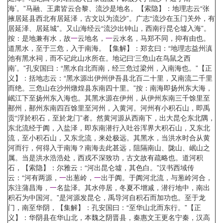
海’。”马融、王肃皆云合黎、流沙是地名。【索隐】：地理志云“张
掖居延县西北有居延泽，古文以为流沙”。广志“流沙在玉门关外，有
居延泽、居延城”。又山海经云“流沙出钟山，西南行昆仑墟入海”。
按：是地兼有水，故
一
云地名，
一
云水名，马郑不同，抑有由也。
道黑水，至于三危，入于南海。【集解】：郑玄曰：“地理志益州滇
池有黑水祠，而不记此山水所在。地记曰‘三危山在鸟鼠之西
南’。”孔安国曰：“黑水自北而南，经三危过梁州，入南海也。”【正
义】：括地志云：“黑水源出伊州伊吾县北百二十里，又南流二千里
而绝。三危山在沙州燉煌县东南四十里。”按：南海即扬州东大海，
岷江下至扬州东入海也。其黑水源在伊州，从伊州东南三千馀里至
鄯州，鄯州东南四百馀里至河州，入黄河。河州有小积石山，即禹
贡“浮於积石，至於龙门”者。然黄河源从西南下，出大昆仑东北隅，
东北流经于阗，入盐泽，即东南潜行入吐谷浑界大积石山，又东北
流，至小积石山，又东北流，来处极远。其黑水，当洪水时合从黄
河而行，何得入于南海？南海去此甚远，阻隔南山、陇山、岷山之
属。当是洪水浩浩处，西戎不深致功，古文故有疏略也。道河积
石，【索隐】：尔雅云：“河出昆仑墟，其色白。”汉书西域传
云：“河有两源，
一
出葱岭，
一
出于阗。于阗河北流，与葱岭河合，
东注蒲昌海，
一
名盐泽。其水停居，冬夏不增减，潜行地中，南出
积石为中国河。”是河源发昆仑，禹导河自积石而加功也。至于龙
门，南至华阴，【集解】：孔安国曰：“至华山北而东行。”【正
义】：华阴县在华山北，本魏之阴晋县，秦惠文王更名宁秦，汉高