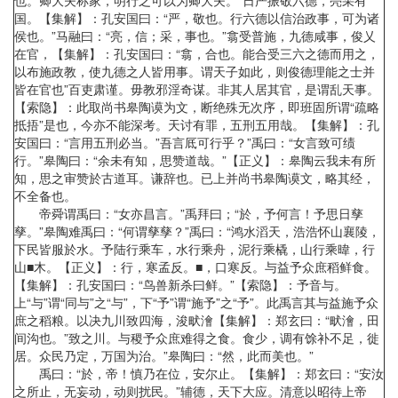
也。卿大夫称家，明行之可以为卿大夫。”日严振敬六德，亮采有
国。【集解】：孔安国曰：“严，敬也。行六德以信治政事，可为诸
侯也。”马融曰：“亮，信；采，事也。”翕受普施，九德咸事，俊乂
在官，【集解】：孔安国曰：“翕，合也。能合受三六之德而用之，
以布施政教，使九德之人皆用事。谓天子如此，则俊德理能之士并
皆在官也”百吏肃谨。毋教邪淫奇谋。非其人居其官，是谓乱天事。
【索隐】：此取尚书皋陶谟为文，断绝殊无次序，即班固所谓“疏略
抵捂”是也，今亦不能深考。天讨有罪，五刑五用哉。【集解】：孔
安国曰：“言用五刑必当。”吾言厎可行乎？”禹曰：“女言致可绩
行。”皋陶曰：“余未有知，思赞道哉。”【正义】：皋陶云我未有所
知，思之审赞於古道耳。谦辞也。已上并尚书皋陶谟文，略其经，
不全备也。
帝舜谓禹曰：“女亦昌言。”禹拜曰；“於，予何言！予思日孳
孳。”皋陶难禹曰：“何谓孳孳？”禹曰：“鸿水滔天，浩浩怀山襄陵，
下民皆服於水。予陆行乘车，水行乘舟，泥行乘橇，山行乘暐，行
山■木。【正义】：行，寒孟反。■，口寒反。与益予众庶稻鲜食。
【集解】：孔安国曰：“鸟兽新杀曰鲜。”【索隐】：予音与。
上“与”谓“同与”之“与”，下“予”谓“施予”之“予”。此禹言其与益施予众
庶之稻粮。以决九川致四海，浚畎澮【集解】：郑玄曰：“畎澮，田
间沟也。”致之川。与稷予众庶难得之食。食少，调有馀补不足，徙
居。众民乃定，万国为治。”皋陶曰：“然，此而美也。”
禹曰：“於，帝！慎乃在位，安尔止。【集解】：郑玄曰：“安汝
之所止，无妄动，动则扰民。”辅德，天下大应。清意以昭待上帝