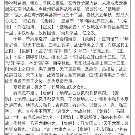
春秋时蓼国。偃姓，皋陶之後也。左传云子燮灭蓼。太康地志云蓼
国先在南阳故县，今豫州郾县界故胡城是，後徙於此。”括地志
云：“故六城在寿州安丰县南
一
百三十二里。春秋文五年秋，楚成大
心灭之。”或在许。【集解】：皇览曰：“皋陶冢在庐江六县。”【索
隐】：许在颍川。【正义】：括地志云：“许故城在许州许昌县南三
十里，本汉许县，故许国也。”而后举益，任之政。
十年，帝禹东巡狩，至于会稽而崩。【集解】：皇甫谧曰：“年
百岁也。”以天下授益。三年之丧毕，益让帝禹之子启，而辟居箕山
之阳。【集解】：孟子“阳”字作“阴”。刘熙曰：“崈高之北。”【正
义】：按：阴即阳城也。括地志云：“阳城县在箕山北十三里。”又
恐“箕”字误，本是“嵩”字，而字相似。其阳城县在嵩山南二十三里，
则为嵩山之阳也。禹子启贤，天下属意焉。及禹崩，虽授益，益之
佐禹日浅，天下未洽。故诸侯皆去益而朝启，曰“吾君帝禹之子也”。
於是启遂即天子之位，是为夏后帝启。
夏后帝启，禹之子，其母涂山氏之女也。
有扈氏不服，【集解】：地理志曰扶风鄠县是扈国。【索
隐】：地理志曰扶风县鄠是扈国。正义括地志云：“雍州南鄠县本夏
之扈国也。地理志云鄠县，古扈国，有户亭。训纂云户、扈、鄠三
字，
一
也，古今字不同耳。”启伐之，大战於甘。【集解】：马融
曰：“甘，有扈氏南郊地名。”【索隐】：夏启所伐，鄠南有甘亭。将
战，作甘誓，乃召六卿申之。【集解】：孔安国曰：“天子六军，其
将皆命卿也。”启曰：“嗟！六事之人，【集解】：孔安国曰：“各有