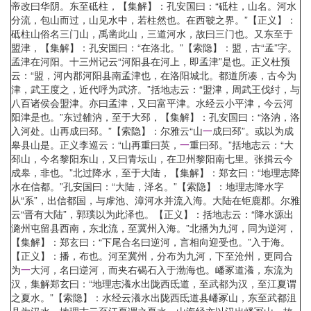
帝改曰华阴。东至砥柱，【集解】：孔安国曰：“砥柱，山名。河水
分流，包山而过，山见水中，若柱然也。在西虢之界。”【正义】：
砥柱山俗名三门山，禹凿此山，三道河水，故曰三门也。又东至于
盟津，【集解】：孔安国曰：“在洛北。”【索隐】：盟，古“孟”字。
孟津在河阳。十三州记云“河阳县在河上，即孟津”是也。正义杜预
云：“盟，河内郡河阳县南孟津也，在洛阳城北。都道所凑，古今为
津，武王度之，近代呼为武济。”括地志云：“盟津，周武王伐纣，与
八百诸侯会盟津。亦曰孟津，又曰富平津。水经云小平津，今云河
阳津是也。”东过雒汭，至于大邳，【集解】：孔安国曰：“洛汭，洛
入河处。山再成曰邳。”【索隐】：尔雅云“山
一
成曰邳”。或以为成
皋县山是。正义李巡云：“山再重曰英，
一
重曰邳。”括地志云：“大
邳山，今名黎阳东山，又曰青坛山，在卫州黎阳南七里。张揖云今
成皋，非也。”北过降水，至于大陆，【集解】：郑玄曰：“地理志降
水在信都。”孔安国曰：“大陆，泽名。”【索隐】：地理志降水字
从“系”，出信都国，与虖池、漳河水并流入海。大陆在钜鹿郡。尔雅
云“晋有大陆”，郭璞以为此泽也。【正义】：括地志云：“降水源出
潞州屯留县西南，东北流，至冀州入海。”北播为九河，同为逆河，
【集解】：郑玄曰：“下尾合名曰逆河，言相向迎受也。”入于海。
【正义】：播，布也。河至冀州，分布为九河，下至沧州，更同合
为
一
大河，名曰逆河，而夹右碣石入于渤海也。嶓冢道瀁，东流为
汉，集解郑玄曰：“地理志瀁水出陇西氐道，至武都为汉，至江夏谓
之夏水。”【索隐】：水经云瀁水出陇西氐道县嶓冢山，东至武都沮