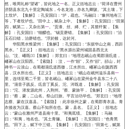
然，唯周礼称“望诸”，皆此地之
一
名。正义括地志云：“荷泽在曹州
济阴县东北九十里定陶城东，今名龙池，亦名九卿陂。”其土壤，下
土坟垆。【集解】：孔安国曰：“垆，疏也。”马融曰：“豫州地有三
等，下者坟垆也。”田中上，赋杂上中。【集解】：孔安国曰：“田第
四，赋第二，又杂出第
一
。”贡漆、丝、絺、纻，其篚纤絮，【集
解】：孔安国曰：“细釂也。”锡贡磬错。【集解】：孔安国曰：“治
玉石曰错，治磬错也。”浮於雒，达於河。
华阳黑水惟梁州：【集解】：孔安国曰：“东据华山之南，西距
黑水。”【正义】：括地志云：“黑水源出梁州城固县西北太
山。”汶、嶓既，【集解】：郑玄曰：“地理志岷山在蜀郡湔氐道，
嶓冢山在汉阳西。”【索隐】：汶，
一
作“頠”，又作“郤”。郤山，封
禅书
一
云渎山，在蜀都湔氐道西徼，江水所出。嶓冢山在陇西西
县，汉水所出也。【正义】：括地志云：“岷山在岷州溢乐县南
一
里，连绵至蜀二千里，皆名岷山。嶓冢山在梁州金牛县东二十八
里。”湔音子践反。氐音丁奚反。沱、涔既道，【集解】：孔安国
曰：“沱、潜发源此州，入荆州。”蔡、蒙旅平，【集解】：孔安国
曰：“蔡，蒙，二山名。祭山曰旅。平言治功毕也。”郑玄曰：“地理
志蔡、蒙在汉嘉县。”【索隐】：此非徐州之蒙，在蜀郡青衣县。青
衣後改为汉嘉。蔡山不知所在也。蒙，县名。【正义】：括地志
云：“蒙山在雅州严道县南十里。”和夷厎绩。【集解】：马融
曰：“和夷，地名也。”其土青骊。【集解】：孔安国曰：“色青黑
也。”田下上，赋下中三错。【集解】：孔安国曰：“田第七，赋第