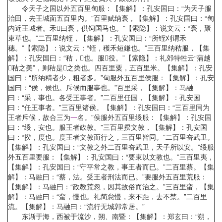
令天子之国以外五百里甸服：【集解】：孔安国曰：“为天子服
治田，去王城面五百里内。”百里赋纳裛，【集解】：孔安国曰：“甸
内近王城者。禾曰裛，供饲国马也。”【索隐】：说文云：“裛，聚
束草也。”二百里纳铚，【集解】：孔安国曰：“所铚刈谓禾
穗。”【索隐】：说文云：“铚，穫禾短鎌也。”三百里纳秸服，【集
解】：孔安国曰：“秸，也。服役。”【索隐】：礼郊特牲云“蒲越
秸之美”，则秸是之类也。四百里粟，五百里米。【集解】：孔安
国曰：“所纳精者少，粗者多。”甸服外五百里侯服：【集解】：孔安
国曰：“侯，候也。斥候而服事也。”百里采，【集解】：马融
曰：“采，事也。各受王事者。”二百里任国，【集解】：孔安国
曰：“任王事者。”三百里诸侯。【集解】：孔安国曰：“三百里同为
王者斥候，故合三为
一
名。”侯服外五百里绥服：【集解】：孔安国
曰：“绥，安也。服王者政教。”三百里揆文教，【集解】：孔安国
曰：“揆，度也。度王者文教而行之，三百里皆同。”二百里奋武卫。
【集解】：孔安国曰：“文教之外二百里奋武卫，天子所以安。”绥服
外五百里要服：【集解】：孔安国曰：“要束以文教也。”三百里夷，
【集解】：孔安国曰：“守平常之教，事王者而已。”二百里蔡。【集
解】：马融曰：“蔡，法。受王者刑法而已。”要服外五百里荒服：
【集解】：马融曰：“政教荒忽，因其故俗而治之。”三百里蛮，【集
解】：马融曰：“蛮，慢也。礼简怠慢，来不距，去不禁。”二百里
流。【集解】：马融曰：“流行无城郭常居。”
东渐于海，西被于流沙，朔、南暨：【集解】：郑玄曰：“朔，