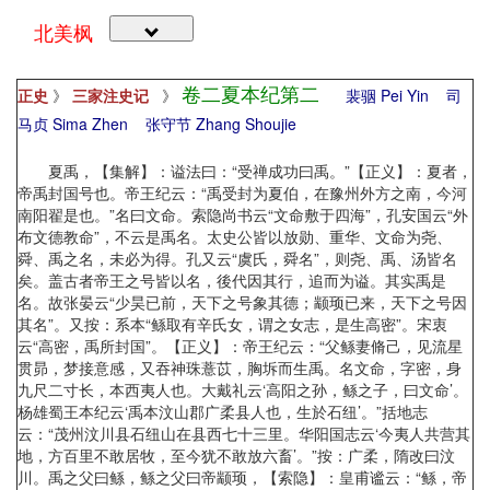
北美枫
卷二夏本纪第二
正史
》
三家注史记
》
裴骃 Pei Yin
司
马贞 Sima Zhen
张守节 Zhang Shoujie
夏禹，【集解】：谥法曰：“受禅成功曰禹。”【正义】：夏者，
帝禹封国号也。帝王纪云：“禹受封为夏伯，在豫州外方之南，今河
南阳翟是也。”名曰文命。索隐尚书云“文命敷于四海”，孔安国云“外
布文德教命”，不云是禹名。太史公皆以放勋、重华、文命为尧、
舜、禹之名，未必为得。孔又云“虞氏，舜名”，则尧、禹、汤皆名
矣。盖古者帝王之号皆以名，後代因其行，追而为谥。其实禹是
名。故张晏云“少昊已前，天下之号象其德；颛顼已来，天下之号因
其名”。又按：系本“鲧取有辛氏女，谓之女志，是生高密”。宋衷
云“高密，禹所封国”。【正义】：帝王纪云：“父鲧妻脩己，见流星
贯昴，梦接意感，又吞神珠薏苡，胸坼而生禹。名文命，字密，身
九尺二寸长，本西夷人也。大戴礼云‘高阳之孙，鲧之子，曰文命’。
杨雄蜀王本纪云‘禹本汶山郡广柔县人也，生於石纽’。”括地志
云：“茂州汶川县石纽山在县西七十三里。华阳国志云‘今夷人共营其
地，方百里不敢居牧，至今犹不敢放六畜’。”按：广柔，隋改曰汶
川。禹之父曰鲧，鲧之父曰帝颛顼，【索隐】：皇甫谧云：“鲧，帝