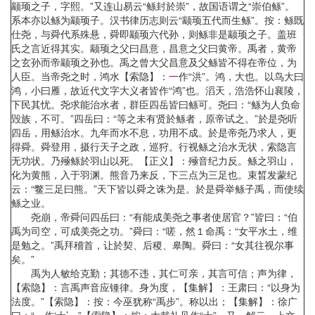
颛顼之子，字熙。”又连山易云“鲧封於崇”，故国语谓之“崇伯鲧”。
系本亦以鲧为颛顼子。汉书律历志则云“颛顼五代而生鲧”。按：鲧既
仕尧，与舜代系殊悬，舜即颛顼六代孙，则鲧非是颛顼之子。盖班
氏之言近得其实。颛顼之父曰昌意，昌意之父曰黄帝。禹者，黄帝
之玄孙而帝颛顼之孙也。禹之曾大父昌意及父鲧皆不得在帝位，为
人臣。当帝尧之时，鸿水【索隐】：
一
作“洪”。鸿，大也。以鸟大曰
鸿，小曰雁，故近代文字大义者皆作“鸿”也。滔天，浩浩怀山襄陵，
下民其忧。尧求能治水者，群臣四岳皆曰鲧可。尧曰：“鲧为人负命
毁族，不可。”四岳曰：“等之未有贤於鲧者，原帝试之。”於是尧听
四岳，用鲧治水。九年而水不息，功用不成。於是帝尧乃求人，更
得舜。舜登用，摄行天子之政，巡狩。行视鲧之治水无状，索隐言
无功状。乃殛鲧於羽山以死。【正义】：殛音纪力反。鲧之羽山，
化为黄熊，入于羽渊。熊音乃来反，下三点为三足也。束晳发蒙纪
云：“鳖三足曰熊。”天下皆以舜之诛为是。於是舜举鲧子禹，而使续
鲧之业。
尧崩，帝舜问四岳曰：“有能成美尧之事者使居官？”皆曰：“伯
禹为司空，可成美尧之功。”舜曰：“嗟，然１命禹：“女平水土，维
是勉之。”禹拜稽首，让於契、后稷、皋陶。舜曰：“女其往视尔事
矣。”
禹为人敏给克勤；其德不违，其仁可亲，其言可信；声为律，
【索隐】：言禹声音应锺律。身为度，【集解】：王肃曰：“以身为
法度。”【索隐】：按：今巫犹称“禹步”。称以出；【集解】：徐广