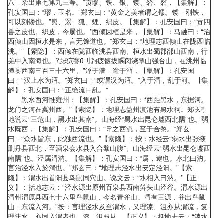
八，杂出第七第九三等。”贡璆、铁、银、镂、砮、磬，【集解】：
孔安国曰：“璆，玉名。”郑玄曰：“黄金之美者谓之镠。镂，刚铁，
可以刻镂也。”熊、罴、狐、貍、织皮。【集解】：孔安国曰：“贡四
兽之皮也。织皮，今罽也。”西倾因桓是来，【集解】：马融曰：“治
西倾山因桓水是来，言无馀道也。”郑玄曰：“地理志西倾山在陇西临
洮。”【索隐】：西倾在陇西临洮县西南。桓水出蜀郡郤山西南，行
羌中入南海也。?跽狖謇ǖ刂驹疲骸拔髑闵浇覃山强台山，在洮州临
潭县西南三百三十六里。”浮于潜，逾于沔，【集解】：孔安国
曰：“汉上水为沔。”郑玄曰：“或谓汉为沔。”入于渭，乱于河。【集
解】：孔安国曰：“正绝流曰乱。”
黑水西河惟雍州：【集解】：孔安国曰：“西距黑水，东据河。
龙门之河在冀州西。”【索隐】：地理志益州滇池有黑水祠。郑玄引
地说云“三危山，黑水出其南”。山海经“黑水出昆仑墟西北隅”也。弱
水既西，【集解】：孔安国曰：“导之西流，至于合黎。”郑玄
曰：“众水皆东，此独西流也。”【索隐】：按：水经云“弱水出张掖
删丹县西北，至酒泉会水县入合黎山腹”。山海经云“弱水出昆仑墟西
南隅”也。泾属渭汭。【集解】：孔安国曰：“属，逮也。水北曰汭。
言治泾水入於渭也。”郑玄曰：“地理志泾水出安定泾阳。”【索
隐】：渭水出首阳县鸟鼠同穴山。说文云：“水相入曰汭。”【正
义】：括地志云：“泾水源出原州百泉县西南笄头山泾谷。渭水源出
渭州渭原县西七十六里鸟鼠山，今名青雀山。渭有三源，并出鸟鼠
山，东流入河。”按：言理泾水及至渭水，又理漆、沮亦从渭流，复
理沣水，亦同入渭者也。漆、沮既从，【正义】：括地志云：“漆水