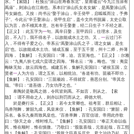
水。”【索隐】：杜预云“涂山在寿春东北”，皇甫谧云“今九江当涂有
禹庙”，则涂山在江南也。系本曰“涂山氏女名女娲”，是禹娶涂山氏
号女娲也。又按：尚书云“娶于涂山，辛壬癸甲，启呱呱而泣，予弗
子”。今此云“辛壬娶涂山，癸甲生启”，盖今文尚书脱漏，太史公取
以为言，亦不稽其本意。岂有辛壬娶妻，经二日生子？不经之甚。
【正义】：此五字为
一
句。禹辛日娶，至甲四日，往理水，及生
启，不入门，我不得名子，以故能成水土之功。又，
一
云过门不
入，不得有子爱之心。帝系云“禹娶涂山氏之子，谓之女娲，是生
启”也。以故能成水土功。辅成五服，至于五千里，州十二师，外薄
四海，【集解】：孔安国曰：“薄，迫。言至海也。”【正义】：尔雅
云：“九夷八狄七戎六蛮谓之四海。”释名云：“海，晦也。”按：夷蛮
晦昧无知，故云四海也。咸建五长，集解孔安国曰：“诸侯五国，立
贤者
一
人为方伯，谓之五长，以相统治。”各道有功。苗顽不即功，
【集解】：孔安国曰：“三苗顽凶，不得就官，善恶分别。”帝其念
哉。”帝曰：“道吾德，乃女功序之也。”
皋陶於是敬禹之德，令民皆则禹。不如言，刑从之。【索
隐】：谓不用命之人，则亦以刑罚而从之。舜德大明。
於是夔行乐，【正义】：若今太常卿也。祖考至，群后相让，
鸟兽翔舞，箫韶九成，凤皇来仪，【集解】：孔安国曰：“箫韶，舜
乐名。备乐九奏而致凤皇也。”百兽率舞，百官信谐。帝用此作歌
曰：“陟天之命，维时维几。”【集解】：孔安国曰：“奉正天命以临
民，惟在顺时，惟在慎微。”乃歌曰：“股肱喜哉，元首起哉，百工熙
哉１【集解】：孔安国曰：“股肱之臣喜乐尽忠，君之治功乃起，百