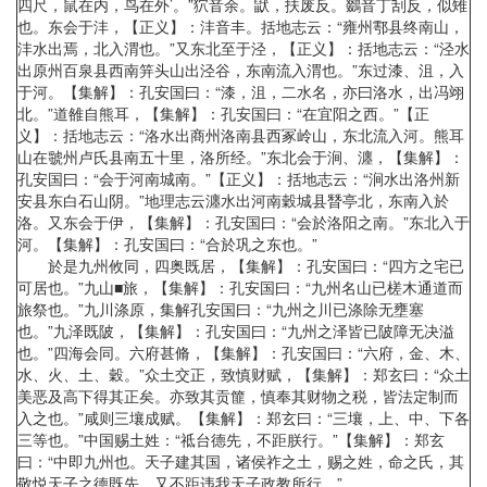
四尺，鼠在内，鸟在外’。”狖音余。鼣，扶废反。鵽音丁刮反，似雉
也。东会于沣，【正义】：沣音丰。括地志云：“雍州鄠县终南山，
沣水出焉，北入渭也。”又东北至于泾，【正义】：括地志云：“泾水
出原州百泉县西南笄头山出泾谷，东南流入渭也。”东过漆、沮，入
于河。【集解】：孔安国曰：“漆，沮，二水名，亦曰洛水，出冯翊
北。”道雒自熊耳，【集解】：孔安国曰：“在宜阳之西。”【正
义】：括地志云：“洛水出商州洛南县西冢岭山，东北流入河。熊耳
山在虢州卢氏县南五十里，洛所经。”东北会于涧、瀍，【集解】：
孔安国曰：“会于河南城南。”【正义】：括地志云：“涧水出洛州新
安县东白石山阴。”地理志云瀍水出河南穀城县朁亭北，东南入於
洛。又东会于伊，【集解】：孔安国曰：“会於洛阳之南。”东北入于
河。【集解】：孔安国曰：“合於巩之东也。”
於是九州攸同，四奥既居，【集解】：孔安国曰：“四方之宅已
可居也。”九山■旅，【集解】：孔安国曰：“九州名山已槎木通道而
旅祭也。”九川涤原，集解孔安国曰：“九州之川已涤除无壅塞
也。”九泽既陂，【集解】：孔安国曰：“九州之泽皆已陂障无决溢
也。”四海会同。六府甚脩，【集解】：孔安国曰：“六府，金、木、
水、火、土、穀。”众土交正，致慎财赋，【集解】：郑玄曰：“众土
美恶及高下得其正矣。亦致其贡篚，慎奉其财物之税，皆法定制而
入之也。”咸则三壤成赋。【集解】：郑玄曰：“三壤，上、中、下各
三等也。”中国赐土姓：“祗台德先，不距朕行。”【集解】：郑玄
曰：“中即九州也。天子建其国，诸侯祚之土，赐之姓，命之氏，其
敬悦天子之德既先，又不距违我天子政教所行。”