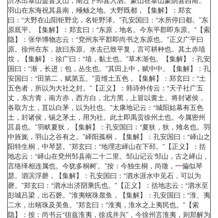
沂水出泰山盖县艾山，南过下邳县入泗。蒙山在泰山蒙阴县西南。
羽山在东海祝其县南，殛鲧之地。大野既都，【集解】：郑玄
曰：“大野在山阳钜野北，名钜野泽。”孔安国曰：“水所停曰都。”东
原厎平。【集解】：郑玄曰：“东原，地名。今东平郡即东原。”【索
隐】：张华博物志云：“兗州东平郡即尚书之东原也。”正义广平曰
原。徐州在东，故曰东原。水去已致平复，言可耕种也。其土赤埴
坟，【集解】：徐广曰：“埴，黏土也。”草木渐包。【集解】：孔安
国曰：“渐，长进；包，丛生也。”其田上中，赋中中。【集解】：孔
安国曰：“田第二，赋第五。”贡维土五色，【集解】：郑玄曰：“土
五色者，所以为大社之封。”【正义】：韩诗外传云：“天子社广五
丈，东方青，南方赤，西方白，北方黑，上冒以黄土。将封诸侯，
各取方土，苴以白茅，以为社也。”太康地记云：“城阳姑幕有五色
土，封诸侯，锡之茅土，用为社。此土即禹贡徐州土也。今属密州
莒县也。”羽畎夏狄，【集解】：孔安国曰：“夏狄，狄，雉名也。羽
中旌旄，羽山之谷有之。”峄阳孤桐，【集解】：孔安国曰：“峄山之
阳特生桐，中琴瑟。”郑玄曰：“地理志峄山在下邳。”【正义】：括
地志云：“峄山在兗州邹县南二十二里。邹山记云‘邹山，古之峄山，
言络绎相连属也。今犹多桐树’。”按：今独生桐，尚徵，
一
偏似琴
瑟。泗滨浮磬，【集解】：孔安国曰：“泗水涯水中见石，可以为
磬。”郑玄曰：“泗水出济阴乘氏也。”【正义】：括地志云：“泗水至
彭城吕梁，出石磬。”淮夷蠙珠臮鱼，【集解】：孔安国曰：“淮、夷
二水，出蠙珠及美鱼。”郑玄曰：“淮夷，淮水之上夷民也。”【索
隐】：按：尚书云“徂兹淮夷，徐戎并兴”，今徐州言淮夷，则郑解为