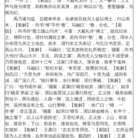
曰：“
一
作‘士’。”【索隐】：按：大戴礼见作“士”。又
一
解云，上文
声与身为律度，则权衡亦出於其身，故云“称以出”也。亹亹穆穆，为
纲为纪。
禹乃遂与益、后稷奉帝命，命诸侯百姓兴人徒以傅土，行山表
木，【集解】：尚书“傅”字作“敷”。马融曰：“敷，分也。”【索
隐】：尚书作“敷土随山刊木”。今案：大戴礼作“傅土”，故此纪依
之。傅即付也，谓付功属役之事。若尚书作“敷”，敷，分也，谓令人
分布理九州之土地也。表木，谓刊木立为表记，与孔注书意异。定
高山大川。【集解】：马融曰：“定其差秩祀礼所视也”。骃案：尚书
大传曰“高山大川，五岳、四渎之属”。禹伤先人父鲧功之不成受诛，
乃劳身焦思，居外十三年，过家门不敢入。薄衣食，致孝于鬼神。
【集解】：马融曰：“祭祀丰絜。”卑宫室，致费於沟淢。【集解】：
包氏曰：“方里为井，井间有沟，沟广深四尺。十里为成，成间有
淢，淢广深八尺。”陆行乘车，水行乘船，泥行乘橇，【集解】：徐
广曰：“他书或作‘蕝’。”骃案：孟康曰“橇形如箕，擿行泥上”。如淳
曰“橇音‘茅蕝’之‘蕝’。谓以板置泥上以通行路也”。正义按：橇形如船
而短小，两头微起，人曲
一
脚，泥上擿进，用拾泥上之物。今杭
州、温州海边有之也。山行乘暐。【集解】：徐广曰：“暐，
一
作‘桥’，音丘遥反。”骃案：如淳曰“暐车，谓以铁如锥头，长半寸，
施之履下，以上山不蹉跌也”。又音纪录反。正义按：上山，前齿
短，後齿长；下山，前齿长，後齿短也。暐音与是同也。左准绳，
右规矩，【集解】：王肃曰：“左右言常用也。”【索隐】：左所运用
堪为人之准绳，右所举动必应规矩也。载四时，【集解】：王肃