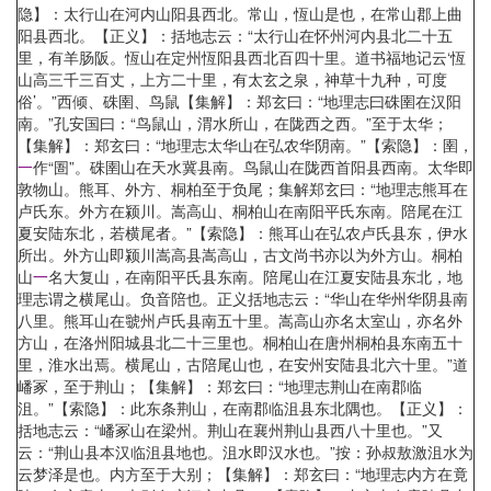
隐】：太行山在河内山阳县西北。常山，恆山是也，在常山郡上曲
阳县西北。【正义】：括地志云：“太行山在怀州河内县北二十五
里，有羊肠阪。恆山在定州恆阳县西北百四十里。道书福地记云‘恆
山高三千三百丈，上方二十里，有太玄之泉，神草十九种，可度
俗’。”西倾、硃圉、鸟鼠【集解】：郑玄曰：“地理志曰硃圉在汉阳
南。”孔安国曰：“鸟鼠山，渭水所山，在陇西之西。”至于太华；
【集解】：郑玄曰：“地理志太华山在弘农华阴南。”【索隐】：圉，
一
作“圄”。硃圉山在天水冀县南。鸟鼠山在陇西首阳县西南。太华即
敦物山。熊耳、外方、桐柏至于负尾；集解郑玄曰：“地理志熊耳在
卢氏东。外方在颍川。嵩高山、桐柏山在南阳平氏东南。陪尾在江
夏安陆东北，若横尾者。”【索隐】：熊耳山在弘农卢氏县东，伊水
所出。外方山即颍川嵩高县嵩高山，古文尚书亦以为外方山。桐柏
山
一
名大复山，在南阳平氏县东南。陪尾山在江夏安陆县东北，地
理志谓之横尾山。负音陪也。正义括地志云：“华山在华州华阴县南
八里。熊耳山在虢州卢氏县南五十里。嵩高山亦名太室山，亦名外
方山，在洛州阳城县北二十三里也。桐柏山在唐州桐柏县东南五十
里，淮水出焉。横尾山，古陪尾山也，在安州安陆县北六十里。”道
嶓冢，至于荆山；【集解】：郑玄曰：“地理志荆山在南郡临
沮。”【索隐】：此东条荆山，在南郡临沮县东北隅也。【正义】：
括地志云：“嶓冢山在梁州。荆山在襄州荆山县西八十里也。”又
云：“荆山县本汉临沮县地也。沮水即汉水也。”按：孙叔敖激沮水为
云梦泽是也。内方至于大别；【集解】：郑玄曰：“地理志内方在竟