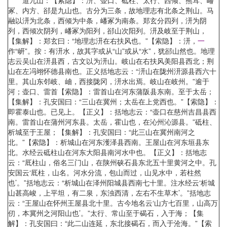
道九山：【索隐】：汧、壶口、砥柱、太行、西倾、熊耳、嶓
冢、内方、郤是九山也。古分为三条，故地理志有北条之荆山。马
融以汧为北条，西倾为中条，嶓冢为南条。郑玄分四列，汧为阴
列，西倾次阴列，嶓冢为阳列，郤山次阳列。汧及岐至于荆山，
【集解】：郑玄曰：“地理志汧在右扶风也。”【索隐】：汧，
一
作“岍”。按：有汧水，故其字或从“山”或从“水”，犹郤山然也。地理
志云吴山在汧县西，古文以为汧山。岐山在右扶风美阳县西北；荆
山在左冯翊怀德县南也。正义括地志云：“汧山在陇州汧源县西六十
里。其山东邻岐、岫，西接陇冈，汧水出焉。岐山在岐州。”逾于
河；壶口、雷首【索隐】：雷首山在河东蒲阪县东南。至于太岳；
【集解】：孔安国曰：“三山在冀州；太岳在上党西也。”【索隐】：
即霍泰山也。已见上。【正义】：括地志云：“壶口在慈州吉昌县西
南。雷首山在蒲州河东县。太岳，霍山也，在沁州沁源县。”砥柱、
析城至于王屋；【集解】：孔安国曰：“此三山在冀州南河之
北。”【索隐】：析城山在河东濩泽县西南。王屋山在河东垣县东
北。水经云砥柱山在河东大阳县南河水中也。【正义】：括地志
云：“厎柱山，俗名三门山，在陕州硖石县东北五十里黄河之中。孔
安国云‘厎柱，山名。河水分流，包山而过，山见水中，若柱然
也’。”括地志云：“析城山在泽州阳城县西南七十里。注水经云‘析城
山甚高峻，上平坦，有二泉，东浊西清，左右不生草木’。”括地志
云：“王屋山在怀州王屋县北十里。古今地名云‘山方七百里，山高万
仞，本冀州之河阳山也’。”太行、常山至于碣石，入于海；【集
解】：孔安国曰：“此二山连延，东北接碣石，而入于沧海。”【索