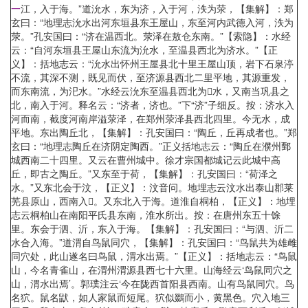
一
江，入于海。”道沇水，东为济，入于河，泆为荥，【集解】：郑
玄曰：“地理志沇水出河东垣县东王屋山，东至河内武德入河，泆为
荥。”孔安国曰：“济在温西北。荥泽在敖仓东南。”【索隐】：水经
云：“自河东垣县王屋山东流为沇水，至温县西北为济水。”【正
义】：括地志云：“沇水出怀州王屋县北十里王屋山顶，岩下石泉渟
不流，其深不测，既见而伏，至济源县西北二里平地，其源重发，
而东南流，为汜水。”水经云沇东至温县西北为水，又南当巩县之
北，南入于河。释名云：“济者，济也。”下“济”子细反。按：济水入
河而南，截度河南岸溢荥泽，在郑州荥泽县西北四里。今无水，成
平地。东出陶丘北，【集解】：孔安国曰：“陶丘，丘再成者也。”郑
玄曰：“地理志陶丘在济阴定陶西。”正义括地志云：“陶丘在濮州鄄
城西南二十四里。又云在曹州城中。徐才宗国都城记云此城中高
丘，即古之陶丘。”又东至于荷，【集解】：孔安国曰：“荷泽之
水。”又东北会于汶，【正义】：汶音问。地埋志云汶水出泰山郡莱
芜县原山，西南入。又东北入于海。道淮自桐柏，【正义】：地埋
志云桐柏山在南阳平氏县东南，淮水所出。按：在唐州东五十馀
里。东会于泗、沂，东入于海。【集解】：孔安国曰：“与泗、沂二
水合入海。”道渭自鸟鼠同穴，【集解】：孔安国曰：“鸟鼠共为雄雌
同穴处，此山遂名曰鸟鼠，渭水出焉。”【正义】：括地志云：“鸟鼠
山，今名青雀山，在渭州渭源县西七十六里。山海经云‘鸟鼠同穴之
山，渭水出焉’。郭璞注云‘今在陇西首阳县西南。山有鸟鼠同穴。鸟
名狖。鼠名鼣，如人家鼠而短尾。狖似鵽而小，黄黑色。穴入地三