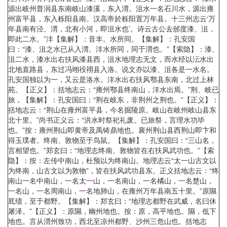
源出岐州普润县东南岐山漆溪，东入渭。沮水
一
名石川水，源出雍
州富平县，东入栎阳县南。汉高帝於栎阳置万年县。十三州志云‘万
年县南有泾、渭，北有小河，即沮水也’。诗云古公去邠度漆、沮，
即此二水。”沣【集解】：音丰。水所同。【集解】：孔安国
曰：“漆、沮之水已从入渭。沣水所同，同于渭也。”【索隐】：漆、
沮二水，漆水出右扶风漆县西，沮水地理志无文，而水经以沄水出
北地直路县，东过冯翊祋祤县入洛。说文亦以漆、沮各是
一
水名。
孔安国独以为
一
，又云是洛水。沣水出右扶风鄠县东南，北过上林
苑。【正义】：括地志云：“雍州鄠县终南山，沣水出焉。”荆、岐已
旅，【集解】：孔安国曰：“荆在岐东，非荆州之荆也。”【正义】：
括地志云：“荆山在雍州富平县，今名掘陵原。岐山在岐州岐山县东
北十里。”尚书正义云：“洪水时祭祀礼废。已旅祭，言理水功毕
也。”按：雍州荆山即黄帝及禹铸鼎地也。襄州荆山县西荆山即卞和
得玉璞者。终南、敦物至于鸟鼠。【集解】：孔安国曰：“三山名，
言相望也。”郑玄曰：“地理志终南、敦物皆在右扶风武功也。”【索
隐】：按：左传中南山，杜预以为终南山。地理志云“太
一
山古文以
为终南，山古文以为敦物”，皆在扶风武功县东。正义括地志云：“终
南山
一
名中南山，
一
名太
一
山，
一
名南山，
一
名橘山，
一
名楚山，
一
名山，
一
名周南山，
一
名地肺山，在雍州万年县南五十里。”原隰
厎绩，至于都野。【集解】：郑玄曰：“地理志都野在武威，名曰休
屠泽。”【正义】：原隰，幽州地也。按：原，高平地也。隰，低下
地也。言从渭州致功，西北至凉州都野、沙州三危山也。括地志