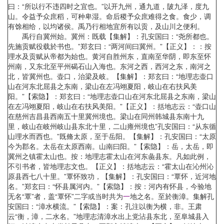
曰：“所以行不违四时之宜也。”以开九州，通九道，陂九泽，度九
山。令益予众庶稻，可种卑湿。命后稷予众庶难得之食。食少，调
有馀相给，以均诸侯。禹乃行相地宜所有以贡，及山川之便利。
禹行自冀州始。冀州：既载【集解】：孔安国曰：“尧所都也。
先施贡赋役载於书也。”郑玄曰：“两河间曰冀州。”【正义】：：按
理水及贡赋从帝都为始也。黄河自胜州东，直南至华阴，即东至怀
州南，又东北至平州碣石山入海也。东河之西，西河之东，南河之
北，皆冀州也。壶口，治梁及岐。【集解】：郑玄曰：“地理志壶口
山在河东北屈县之东南，梁山在左冯翊夏阳，岐山在右扶风美
阳。”【索隐】：郑玄曰：“地理志壶口山在河东北屈县之东南，梁山
在左冯翊夏阳，岐山在右扶风美阳。”【正义】：括地志云：“壶口山
在慈州吉昌县西南五十里冀州境也。梁山在同州韩城县东南十九
里，岐山在岐州岐山县东北十里，二山雍州境也”孔安国曰：“从东循
山理水而西也。”既脩太原，至于岳阳。【集解】：孔安国曰：“太原
今为郡名。太岳在太原西南。山南曰阳。”【索隐】：岳，太岳，即
冀州之镇霍太山也。按：地理志霍太山在河东彘县东。凡如此例，
不引书者，皆地理志文也。【正义】：括地志云：“霍太山在沁州沁
原县西七八十里。”覃怀致功，【集解】：孔安国曰：“覃怀，近河地
名。”郑玄曰：“怀县属河内。”【索隐】：按：河内有怀县，今验地
无名“覃”者，盖“覃怀”二字或当时共为
一
地之名。至於衡漳。集解孔
安国曰：“漳水横流。”【索隐】：案：孔注以衡为横，非。王肃
云“衡，漳，二水名。”地理志清漳水出上党沾县东北，至阜城县入