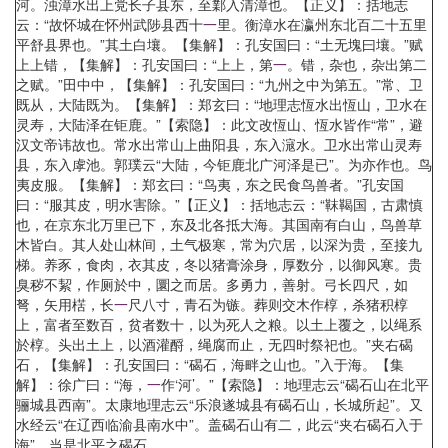
河。浊漳水出上党长子县东，至鄴入清漳也。【正义】：括地志
云：“故怀城在怀州武陟县西十
一
里。衡漳水在瀛州东北百二十五里
平舒县界也。”其土白壤。【集解】：孔安国曰：“土无塊曰壤。”赋
上上错，【集解】：孔安国曰：“上上，第
一
。错，杂也，杂出第二
之赋。”田中中，【集解】：孔安国曰：“九州之中为第五。”常、卫
既从，大陆既为。【集解】：郑玄曰：“地理志恆水出恆山，卫水在
灵寿，大陆泽在钜鹿。”【索隐】：此文改恆山、恆水皆作“常”，避
汉文帝讳故也。常水出常山上曲阳县，东入滱水。卫水出常山灵寿
县，东入虖池。郭璞云“大陆，今钜鹿北广河泽是已”。为亦作也。鸟
夷皮服。【集解】：郑玄曰：“鸟夷，东之民食鸟兽者。”孔安国
曰：“服其皮，明水害除。”【正义】：括地志云：“靺鞨国，古肃慎
也，在京东北万里已下，东及北各抵大海。其国南有白山，鸟兽草
木皆白。其人处山林间，土气极寒，常为穴居，以深为贵，至接九
梯。养豕，食肉，衣其皮，冬以猪膏涂身，厚数分，以御风寒。贵
臭秽不絜，作厕於中，圜之而居。多勇力，善射。弓长四尺，如
弩，矢用楛，长
一
尺八寸，青石为镞。葬则交木作椁，杀猪积椁
上，富者至数百，贫者数十，以为死人之粮。以土上覆之，以绳系
於椁。头出土上，以酒灌酹，绳腐而止，无四时祭祀也。”夹右碣
石，【集解】：孔安国曰：“碣石，海畔之山也。”入于海。【集
解】：徐广曰：“海，
一
作‘河’。”【索隐】：地理志云“碣石山在北平
骊城县西南”。太康地理志云“乐浪遂城县有碣石山，长城所起”。又
水经云“在辽西临渝县南水中”。盖碣石山有二，此云“夹右碣石入于
海”，当是北平之碣石。