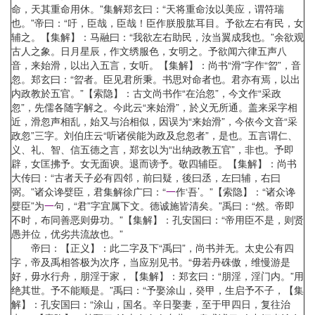
命，天其重命用休。”集解郑玄曰：“天将重命汝以美应，谓符瑞
也。”帝曰：“吁，臣哉，臣哉！臣作朕股肱耳目。予欲左右有民，女
辅之。【集解】：马融曰：“我欲左右助民，汝当翼成我也。”余欲观
古人之象。日月星辰，作文绣服色，女明之。予欲闻六律五声八
音，来始滑，以出入五言，女听。【集解】：尚书“滑”字作“曶”，音
忽。郑玄曰：“曶者。臣见君所秉。书思对命者也。君亦有焉，以出
内政教於五官。”【索隐】：古文尚书作“在治忽”，今文作“采政
忽”，先儒各随字解之。今此云“来始滑”，於义无所通。盖来采字相
近，滑忽声相乱，始又与治相似，因误为“来始滑”，今依今文音“采
政忽”三字。刘伯庄云“听诸侯能为政及怠忽者”，是也。五言谓仁、
义、礼、智、信五德之言，郑玄以为“出纳政教五官”，非也。予即
辟，女匡拂予。女无面谀。退而谤予。敬四辅臣。【集解】：尚书
大传曰：“古者天子必有四邻，前曰疑，後曰丞，左曰辅，右曰
弼。”诸众谗嬖臣，君集解徐广曰：“
一
作‘吾’。”【索隐】：“诸众谗
嬖臣”为
一
句，“君”字宜属下文。德诚施皆清矣。”禹曰：“然。帝即
不时，布同善恶则毋功。”【集解】：孔安国曰：“帝用臣不是，则贤
愚并位，优劣共流故也。”
帝曰：【正义】：此二字及下“禹曰”，尚书并无。太史公有四
字，帝及禹相答极为次序，当应别见书。“毋若丹硃傲，维慢游是
好，毋水行舟，朋淫于家，【集解】：郑玄曰：“朋淫，淫门内。”用
绝其世。予不能顺是。”禹曰：“予娶涂山，癸甲，生启予不子，【集
解】：孔安国曰：“涂山，国名。辛日娶妻，至于甲四日，复往治