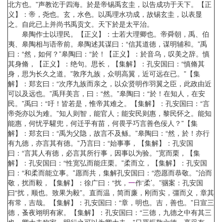
北方也。”声教讫于四海。於是帝锡禹玄圭，以告成功于天下。【正
义】：帝，尧也。玄，水色。以禹理水功成，故锡玄圭，以表显
之。自此已上并尚书禹贡文。天下於是太平治。
皋陶作士以理民。【正义】：士若大理卿也。帝舜朝，禹、伯
夷、皋陶相与语帝前。皋陶述其谋曰：“信其道德，谋明辅和。”禹
曰：“然，如何？”皋陶曰：“於！【正义】：於音乌，叹美之辞。慎
其身脩，【正义】：绝句。思长，【集解】：孔安国曰：“慎脩其
身，思为长久之道。”敦序九族，众明高翼，近可远在已。”【集
解】：郑玄曰：“次序九族而亲之，以众贤明作羽翼之臣，此政由近
可以及远也。”禹拜美言，曰：“然。”皋陶曰：“於！在知人，在安
民。”禹曰：“吁！皆若是，惟帝其难之。【集解】：孔安国曰：“言
帝尧亦以为难。”知人则智，能官人；能安民则惠，黎民怀之。能知
能惠，何忧乎驩兜，何迁乎有苗，何畏乎巧言善色佞人？”【集
解】：郑玄曰：“禹为父隐，故言不及鲧。”皋陶曰：“然，於！亦行
有九德，亦言其有德。”乃言曰：“始事事，【集解】：孔安国
曰：“言其人有德，必言其所行事，因事以为验。”宽而栗，【集
解】：孔安国曰：“性宽弘而能庄栗。”柔而立，【集解】：孔安国
曰：“和柔而能立事。”愿而共，集解孔安国曰：“悫愿而恭敬。”治而
敬，扰而毅，【集解】：徐广曰：“扰，
一
作‘柔’。”骃案：孔安国
曰“扰，顺也。致果为毅”。直而温，简而廉，刚而实，彊而义，章其
有常，吉哉。【集解】：孔安国曰：“章，明也。吉，善也。”日宣三
德，蚤夜翊明有家。【集解】：孔安国曰：“三德，九德之中有其三