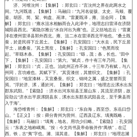
济、河维沇州：【集解】：郑玄曰：“言沇州之界在此两水之
间。”九河既道，【集解】：马融曰：“九河名徒骇、太史、马颊、覆
釜、胡苏、简、絜、钩盘、鬲津。”雷夏既泽，雍、沮会同，【集
解】：郑玄曰：“雍水沮水相触而合入此泽中，地理志曰雷泽在济阴
城阳县西北。”索隐尔雅云“水自河出为雍”也。正义括地志云：“雷夏
泽在濮州雷泽县郭外西北。雍、沮二水在雷泽西北平地也。”桑土既
蚕，於是民得下丘居土。【集解】：孔安国曰：“大水去，民下丘居
平土，就桑蚕。”其土黑坟，【集解】：孔安国曰：“色黑而坟
起。”草繇木条。【集解】：孔安国曰：“繇，茂；条，长也。”田中
下，【集解】：孔安国曰：“第六。”赋贞，作十有三年乃同。【集
解】：郑玄曰：“贞，正也。治此州正作不休，十三年乃有赋，与八
州同，言功难也。其赋下下。”其贡漆丝，其篚织文。【集解】：孔
安国曰：“地宜漆林，又宜桑蚕。织文，锦绮之属，盛之筐篚而贡
焉。”浮於济、漯，通於河。【集解】：郑玄曰：“地理志云漯水出东
郡东武阳。”【索隐】：济水出河东垣县王屋山东，其流至济阴，故
应劭云“济水出平原漯阴县东，漯水出东郡东武阳县北，至千乘县而
入于海”。
海岱维青州：【集解】：郑玄曰：“东自海，西至岱。东岳曰岱
山。”【正义】：按：舜分青州为营州、辽西及辽东。堣夷既略，
【集解】：马融曰：“堣夷，地名。用功少曰略。”【索隐】：孔安国
云：“东表之地称嵎夷。”按：今文尚书及帝命验并作“禺铁”，在辽
西。铁，古“夷”字也。濰、淄其道。【集解】：郑玄曰：“地理志濰