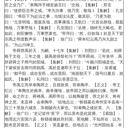
官之业乃广。”皋陶拜手稽首扬言曰：“念哉，【集解】：郑玄
曰：“使群臣念帝之戒。”率为兴事，慎乃宪，敬哉１【集解】：孔安
国曰：“率臣下为起治之事，当慎汝法度，敬其职。”乃更为歌
曰：“元首明哉，股肱良哉，庶事康哉１又歌曰：“元首丛脞哉，股肱
惰哉，万事堕哉１【集解】：孔安国曰：“丛脞，细碎无大略也。君
如此，则臣懈惰，万事堕废也。”帝拜曰：“然，往钦哉１於是天下皆
宗禹之明度数声乐，【集解】：徐广曰：“舜本纪云禹乃兴九韶之
乐。”为山川神主。
帝舜荐禹於天，为嗣。十七年【集解】：刘熙曰：“若此，则舜
格于文祖，三年之後，摄禹使得祭祀与？”而帝舜崩。三年丧毕，禹
辞辟舜之子商均於阳城。【集解】：刘熙曰：“今颍川阳城是也。”天
下诸侯皆去商均而朝禹。禹於是遂即天子位，【集解】：皇甫谧
曰：“都平阳，或在安邑，或在晋阳。”南面朝天下，国号曰夏后，姓
姒氏。【集解】：礼纬曰：“祖以吞薏苡生。”
帝禹立而举皋陶荐之，且授政焉，而皋陶卒。【正义】：帝王
纪云：“皋陶生於曲阜。曲阜偃地，故帝因之而以赐姓曰偃。尧禅
舜，命之作士。舜禅禹，禹即帝位，以咎陶最贤，荐之於天，将有
禅之意。未及禅，会皋陶卒。”括地志云：“咎繇墓在寿州安丰县南
一
百三十里故六城东，东都陂内大冢也。”封皋陶之後於英、六，【集
解】：徐广曰：“史记皆作‘英’字，而以英布是此苗裔。”【索隐】：
地理志六安国六县，咎繇後偃姓所封国。英地阙，不知所在，以为
黥布是其後也。【正义】：英盖蓼也。括地志云：“光州固始县，本