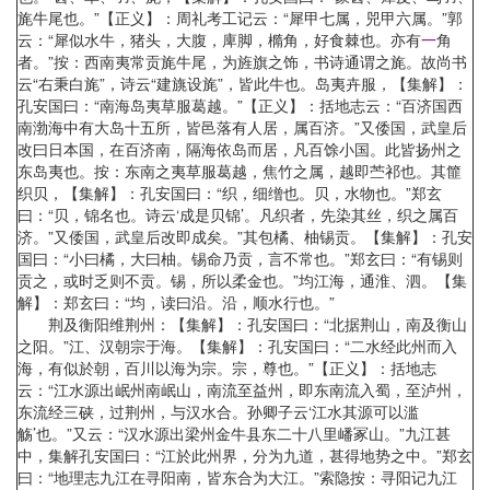
旄牛尾也。”【正义】：周礼考工记云：“犀甲七属，兕甲六属。”郭
云：“犀似水牛，猪头，大腹，庳脚，橢角，好食棘也。亦有
一
角
者。”按：西南夷常贡旄牛尾，为旌旗之饰，书诗通谓之旄。故尚书
云“右秉白旄”，诗云“建旐设旄”，皆此牛也。岛夷卉服，【集解】：
孔安国曰：“南海岛夷草服葛越。”【正义】：括地志云：“百济国西
南渤海中有大岛十五所，皆邑落有人居，属百济。”又倭国，武皇后
改曰日本国，在百济南，隔海依岛而居，凡百馀小国。此皆扬州之
东岛夷也。按：东南之夷草服葛越，焦竹之属，越即苎祁也。其篚
织贝，【集解】：孔安国曰：“织，细缯也。贝，水物也。”郑玄
曰：“贝，锦名也。诗云‘成是贝锦’。凡织者，先染其丝，织之属百
济。”又倭国，武皇后改即成矣。”其包橘、柚锡贡。【集解】：孔安
国曰：“小曰橘，大曰柚。锡命乃贡，言不常也。”郑玄曰：“有锡则
贡之，或时乏则不贡。锡，所以柔金也。”均江海，通淮、泗。【集
解】：郑玄曰：“均，读曰沿。沿，顺水行也。”
荆及衡阳维荆州：【集解】：孔安国曰：“北据荆山，南及衡山
之阳。”江、汉朝宗于海。【集解】：孔安国曰：“二水经此州而入
海，有似於朝，百川以海为宗。宗，尊也。”【正义】：括地志
云：“江水源出岷州南岷山，南流至益州，即东南流入蜀，至泸州，
东流经三硖，过荆州，与汉水合。孙卿子云‘江水其源可以滥
觞’也。”又云：“汉水源出梁州金牛县东二十八里嶓冢山。”九江甚
中，集解孔安国曰：“江於此州界，分为九道，甚得地势之中。”郑玄
曰：“地理志九江在寻阳南，皆东合为大江。”索隐按：寻阳记九江