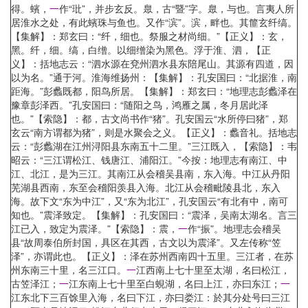
得。蠙，
一
作“玭”，并步玄反。臮，古“暨”字。臮，与也。言夷人所
居淮水之处，有此蠙珠与鱼也。又作“滨”。滨，畔也。其篚玄纤缟。
【集解】：郑玄曰：“纤，细也。祭服之材尚细。”【正义】：玄，
黑。纤，细。缟，白缯。以细缯染为黑色。浮于淮、泗，【正
义】：括地志云：“泗水源在兗州泗水县东陪尾山。其源有四道，因
以为名。”通于河。淮海维扬州：【集解】：孔安国曰：“北据淮，南
距海。”彭蠡既都，阳鸟所居。【集解】：郑玄曰：“地理志彭蠡泽在
豫章彭泽西。”孔安国曰：“随阳之鸟，鸿雁之属，冬月居此泽
也。”【索隐】：都，古文尚书作“猪”。孔安国云“水所停曰猪”，郑
玄云“南方谓都为猪”，则是水聚会之义。【正义】：蠡音礼。括地志
云：“彭蠡湖在江州浔阳县东南五十二里。”三江既入，【索隐】：韦
昭云：“三江谓松江、钱唐江、浦阳江。”今按：地理志有南江、中
江、北江，是为三江。其南江从会稽吴县南，东入海。中江从丹阳
芜湖县西南，东至会稽阳羡县入海。北江从会稽毗陵县北，东入
海。故下文“东为中江”，又“东为北江”，孔安国云“有北有中，南可
知也。”震泽致定。【集解】：孔安国曰：“震泽，吴南太湖名。言三
江已入，致定为震泽。”【索隐】：震，
一
作“振”。地理志会稽吴
县“故周泰伯所封国，具区在其西，古文以为震泽”。又左传称“笠
泽”，亦谓此也。【正义】：泽在苏州西南四十五里。三江者，在苏
州东南三十里，名三江口。
一
江西南上七十里至太湖，名曰松江，
古笠泽江；
一
江东南上七十里至白蜆湖，名曰上江，亦曰东江；
一
江东北下三百馀里入海，名曰下江，亦曰娄江：於其分处号曰三江