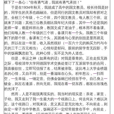
横下了
一
条心："你有勇气请，我就有勇气承担！"
于是在1934年秋天，我就成了高中的国文教员。校长待我是好
的，同学生的关系也颇融洽。但是同行的国文教员对我却有挤对之
意。全校三个年级，十二个班，四个国文教员，每人教三个班。这
就来了问题：其他三位教员都比我年纪大得多，其中
一
个还是我的
老师
一
辈，都是科班出身，教国文成了老油子，根本用不着备课。
他们却每人教
一
个年级的三个班，备课只有
一
个头。我教三个年级
剩下的那个班，备课有三个头，其困难与心里的别扭是显而易见
的。所以在这
一
年里，收入虽然很好（
一
百六十元的购买力约与今
天的三千二百元相当），心情却是郁闷。眼前的留学杳无踪影，手
中的饭碗飘忽欲飞。此种心情，实不足为外人道也。
但是，幸运之神（如果有的话）对我是垂青的。正在走投无路
之际，母校清华大学同德国学术交换处签订了互派留学生的合同，
我喜极欲狂，立即写信报了名，结果被录取。这比考上大学金榜题
名的心情，又自不同，别是
一
番滋味在心头。积年愁云，
一
扫而
空，
一
生幸福，
一
锤定音。仿佛金饭碗已经捏在手中。自己身上
一
镀金，则左右逢源，所向无前。我现在看
一
切东西，都发出玫瑰色
的光泽了。
然而，人是不能脱离现实的。我当时的现实是：亲老，家贫，
子幼。我又走到了我
一
生最大的
一
个歧路口上。何去何从？难以决
定。这个歧路口，对我来说，意义真正是无比地大。不向前走，则
命定
一
辈子当中学教员，饭碗还不
一
定经常能拿在手中，向前走，