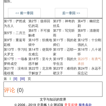
痼疾。
<< 前一章回
后一章回 >>
第1节：俨然成
第2节：值得回
第3节：神奇的
第4节：幽径悲
为古人
忆的花
丝瓜
剧
第6节：不可接
第7节：写完听
第8节：清塘荷
第5节：二月兰
触者
雨
韵
第9节：重返哥
第10节：饥饿地
第11节：我的老
第12节：十分刚
廷根
狱中
师们
强的人
第13节：学习吐
第14节：使我毕
第15节：迈耶一
第16节：八十述
火罗文
生难忘
家
怀
第17节：
一
场春
第18节：至今大
第19节：我的大
第20节：有勇气
梦终成空
惑不解
学生活
承担
第21节：没有丝
第22节：北京终
第23节：难得的
第24节：永远不
毫歧视
于解放了
硬汉子
应忘记
第
I
[II]
[III]
页
评论
(0)
文字与知识的世界
© 2006 - 2019 北美枫 1.0 测试版
意见反馈
服务条款