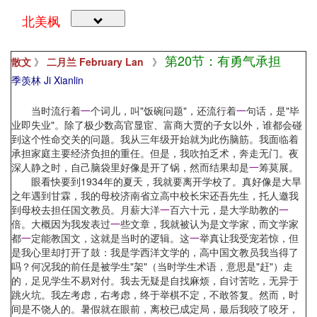
北美枫
第20节：有勇气承担
散文
》
二月兰 February Lan
》
季羡林 Ji Xianlin
当时流行着
一
个词儿，叫"饭碗问题"，还流行着
一
句话，是"毕
业即失业"。除了极少数高官显宦、富商大贾的子女以外，谁都会碰
到这个性命交关的问题。我从三年级开始就为此伤脑筋。我面临着
承担家庭主要经济负担的重任。但是，我吹拍乏术，奔走无门。夜
深人静之时，自己脑袋里好像是开了锅，然而结果却是
一
筹莫展。
眼看快要到1934年的夏天，我就要离开学校了。真好像是大旱
之年遇到甘霖，我的母校济南省立高中校长宋还吾先生，托人邀我
到母校去担任国文教员。月薪大洋
一
百六十元，是大学助教的
一
倍。大概因为我发表过
一
些文章，我就被认为是文学家，而文学家
都
一
定能教国文，这就是当时的逻辑。这
一
举真让我受宠若惊，但
是我心里却打开了鼓：我是学西洋文学的，高中国文教员我当得了
吗？何况我的前任是被学生"架"（当时学生术语，意思是"赶"）走
的，足见学生不易对付。我去无疑是自找麻烦，自讨苦吃，无异于
跳火坑。我左考虑，右考虑，终于举棋不定，不敢答复。然而，时
间是不饶人的。暑假就在眼前，离校已成定局，最后我咬了咬牙，