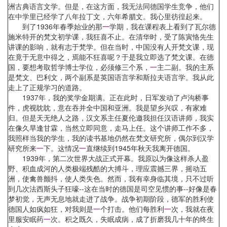
洲古典语言文学。但是，在这方面，我无法同德国学生竞争，他们
在中学里已经学了八年拉丁文，六年希腊文。我心里彷徨起来。
到了1936年春季始业的那
一
学期，我在课程表上看到了瓦尔德
施米特开的梵文初学课，我狂喜不止。在清华时，受了陈寅恪先生
讲课的影响，就有志于梵学。但在当时，中国没有人开梵文课，现
在竟于无意中得之，焉能不狂喜呢？于是我立即选了梵文课。在德
国，要想考取哲学博士学位，必须修三个系，
一
主二副。我的主系
是梵文、巴利文，两个副系是英国语言学和斯拉夫语言学。我从此
走上了正规学习的道路。
1937年，我的奖学金期满。正在此时，日军发动了卢沟桥事
件，虎视眈眈，意在吞并全中国和亚洲。我是望乡兴叹，有家难
归。但是天无绝人之路，汉文系主任夏伦邀我担任汉语讲师，我实
在像久旱逢甘霖，当然立即同意，走马上任。这个讲师工作不多，
我照样当我的学生，我的读书基地仍然在梵文研究所，偶尔到汉学
研究所来
一
下。这情况
一
直继续到1945年秋天我离开德国。
1939年，第二次世界大战正式开幕。我原以为像这样杀人盈
野、积血成河的人类极端残酷的大搏斗，理应震撼三界，摇动五
洲，使禽兽颤抖，使人类失色。然而，我有幸身临其境，只不过听
到几次法西斯头子狂嚎--这在当时的德国是司空见惯的事--好像是春
梦初觉，无声无息地就走进了战争。战争初期阶段，德军的胜利使
德国人如疯如狂，对我则是
一
个打击。他们每胜利
一
次，我就在夜
里服安眠药
一
次。积之既久，失眠成病，成了折磨我几十年的终生