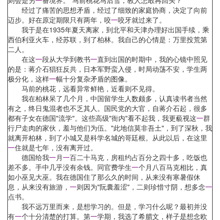
则会是另
一
番境界。"马前桃花马后雪，教人怎敢再回头？"
经过了痛苦的思想矛盾，经过了细致的家庭协商，决定了向前
迈步。好在原定期限只有两年，咬
一
咬牙就过来了。
我于是在1935年夏天离家，到北平和天津办理好出国手续，乘
西伯利亚火车，经苏联，到了柏林。我自己的心情是：万里投荒第
二人。
在这
一
段从大学到教书
一
直到出国的时期中，我的心镜中照见
的是：蒋介石猖狂反共，日本军野蛮入侵，时局动荡不安，学生两
极分化，这样
一
幅十分复杂矛盾的图像。
马前的桃花，远看异常鲜艳，近看则不见得。
我在柏林呆了几个月，中国留学生人数颇多，认真读书者当然
有之，终日鬼混者也不乏其人。国民党的大官，自蒋介石起，很多
都有子女在德国"流学"。这些高级"衙内"看不起我，我更藐视这
一
群
行尸走肉的家伙，羞与他们为伍。"此地信莫非吾土"，到了深秋，我
就离开柏林，到了小城又是科学名城的哥廷根。从此以后，在这里
一
住就是七年，没有离开过。
德国给我
一
月
一
百二十马克，房租约占百分之四十多，吃饭也
差不多。手中几乎没有余钱。同官费学生
一
个月八百马克相比，真
如小巫见大巫。我在德国住了那么久的时间，从来没有寒暑假休
息，从来没有旅游，
一
则因为"阮囊羞涩"，二则珍惜寸阴，想多念
一
点书。
我不远万里而来，是想学习的。但是，学习什么呢？最初并没
有
一
个十分清楚的打算。第
一
学期，我选了希腊文，样子是想念欧