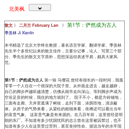
北美枫
第1节：俨然成为古人
散文
》
二月兰 February Lan
》
季羡林 Ji Xianlin
本书精选了北京大学终生教授，著名语言学家、翻译学家、季羡林
先生半个多世纪以来的散文佳作，主要分记事，论人、写景三个部
分。季先生的散文文字质朴，思想深远但表述平易，颇具大家风
范。
第1节：俨然成为古人
第一辑 马缨花 曾经有很长的一段时间，我孤
零零一个人住在一个很深的大院子里。从外面走进去，越走越静，
自己的脚步声越听越清楚，仿佛从闹市走向深山。等到脚步声成为
空谷足音的时候，我住的地方就到了。 院子不小，都是方砖铺地，
三面有走廊。天井里遮满了树枝，走到下面，浓荫匝地，清凉蔽
体。从房子的气势来看，从梁柱的粗细来看，依稀还可以看出当年
的富贵气象。 这富贵气象是有来源的。在几百年前，这里曾经是明
朝的东厂。不知道有多少忧国忧民的志士曾在这里被囚禁过，也不
知道有多少人在这里受过苦刑，甚至丧掉性命。据说当年的水牢现