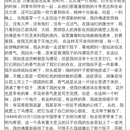
当时正是"万家墨面没蒿莱"的时代，北京城一片黑暗。白天在学校里
的时候，同青年同学在一起，从他们那蓬蓬勃勃的斗争意志和生命
活力里，还可以汲取一些力量和快乐，精神十分振奋。但是，一到
晚上，当我孤零一个人走回这个所谓家的时候，我仿佛遗世而独
立。没有人声，没有电灯，没有一点活气。在煤油灯的微光中，我
只看到自己那高得、大得、黑得惊人的身影在四面的墙壁上晃动，
仿佛是有个巨灵来到我的屋内。寂寞像毒蛇似地偷偷地袭来，折磨
着我，使我无所逃于天地之间。 在这样无可奈何的时候，有一天，
在傍晚的时候，我从外面一走进那个院子，蓦地闻到一股似浓似淡
的香气。我抬头一看，原来是遮满院子的马缨花开花了。在这以
前，我知道这些树都是马缨花；但是我却没有十分注意它们。今天
它们用自己的香气告诉了我它们的存在。这对我似乎是一件新事。
我不由得就站在树下，仰头观望：细碎的叶子密密地搭成了一座天
棚，天棚上面是一层粉红色的细丝般的花瓣，远处望去，就像是绿
云层上浮上了一团团的红雾。香气就是从这一片绿云里洒下来的，
洒满了整个院子，洒满了我的全身，使我仿佛游泳在香海里。 花开
也是常有的事，开花有香气更是司空见惯。但是，在这样一个时
候，这样一个地方，有这样的花，有这样的香，我就觉得很不寻
常；有花香慰我寂寥，我甚至有一些近乎感激的心情了。 从此，我
就爱上了马缨花，把它当成了自己的知心朋友。 北京终于解放了。
1949年的10月1日给全中国带来了光明与希望，给全世界带来了光
明与希望。这一个具有重大意义的日子在我的生命里划上了一道鸿
沟，我仿佛重新获得了生命。可惜不久我就搬出了那个院子，同那