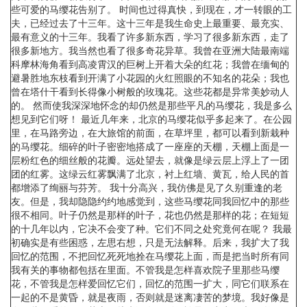
些可爱的马缨花告别了。 时间也过得真快，到现在，才一转眼的工
夫，已经过去了十三年。这十三年是我生命史上最重要、最充实、
最有意义的十三年。我看了许多新东西，学习了很多新东西，走了
很多新地方。我当然也看了很多奇花异草。我曾在亚洲大陆最南端
科摩林海角看到高凌霄汉的巨树上开着大朵的红花；我曾在缅甸的
避暑胜地东枝看到开满了小花园的火红照眼的不知名的花朵；我也
曾在塔什干看到长得像小树般的玫瑰花。这些花都是异常美妙动人
的。 然而使我深深地怀念的却仍然是那些平凡的马缨花，我是多么
想见到它们呀！ 最近几年来，北京的马缨花似乎多起来了。在公园
里，在马路旁边，在大旅馆的前面，在草坪里，都可以看到新栽种
的马缨花。细碎的叶子密密地搭成了一座座的天棚，天棚上面是一
层粉红色的细丝般的花瓣。远处望去，就像是绿云层上浮上了一团
团的红雾。这绿云红雾飘满了北京，衬上红墙、黄瓦，给人民的首
都增添了绚丽与芬芳。 我十分高兴，我仿佛是见了久别重逢的老
友。但是，我却隐隐约约地感觉到，这些马缨花同我回忆中的那些
很不相同。叶子仍然是那样的叶子，花也仍然是那样的花；在短短
的十几年以内，它决不会变了种。它们不同之处究竟何在呢？ 我最
初确实是有些困惑，左思右想，只是无法解释。后来，我扩大了我
回忆的范围，不把回忆死死地拴在马缨花上面，而是把当时所有同
我有关的事物都包括在里面。不管我是怎样喜欢院子里那些马缨
花，不管我是怎样爱回忆它们，回忆的范围一扩大，同它们联系在
一起的不是黄昏，就是夜雨，否则就是迷离凄苦的梦境。我好像是