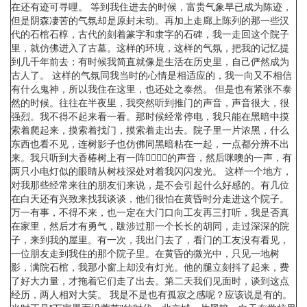
在还有迹可寻哩。 等到我住进去的时候，富贵气象早已成为陈迹，
但是阴森凄苦的气氛却是原封未动。再加上走廊上陈列的那一些汉
代的石棺石椁，古代的刻着篆字和隶字的石碑，我一走回这个院子
里，就仿佛进入了古墓。这样的环境，这样的气氛，把我的记忆提
到几千年前去；有时候我简直就像是生活在历史里，自己俨然成为
古人了。 这样的气氛同我当时的心情是相适应的，我一向又不相信
有什么鬼神，所以我住在这里，也还处之泰然。 但是也有紧张不泰
然的时候。往往在半夜里，我突然听到推门的声音，声音很大，很
强烈。我不得不起来看一看。那时候经常停电，我只能在黑暗中摸
索着爬起来，摸索着找门，摸索着走出去。院子里一片浓黑，什么
东西也看不见，连树影子也仿佛同黑暗粘在一起，一点都分辨不出
来。我只听到大香椿树上有一阵的声音，然后咪噢的一声，有
两只小电灯似的眼睛从树枝深处对着我闪闪发光。 这样一个地方，
对我那些经常来往的朋友们来说，是不会引起什么好感的。有几位
在白天还有兴致来找我谈谈，他们很怕在黄昏时分走进这个院子。
万一有事，不得不来，也一定在大门口向工友再三打听，我是否真
在家里，然后才有勇气，跋涉过那一个长长的胡同，走过深深的院
子，来到我的屋里。有一次，我出门去了，看门的工友没有看见，
一位朋友走到我住的那个院子里。在黄昏的微光中，只见一地树
影，满院石棺，我那小窗上却没有灯光。他的腿立刻抖了起来，费
了好大力量，才拖着它们走了出去。第二天我们见面时，谈到这点
经历，两人相对大笑。 我是不是也有孤寂之感呢？应该说是有的。