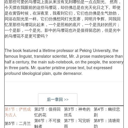
在那些可爱的马缨花上面从来没有见到哪怕是一点点阳光。 然而，
今天摆在我眼前的这些马缨花，却仿佛总是在光天化日之下。即使
是在黄昏时候，在深夜里，我看到它们，它们也仿佛是生气勃勃，
同浴在阳光里一样。它们仿佛想同灯光竞赛，同明月争辉。同我回
忆里那些马缨花比起来，一个是照相的底片，一个是洗好的照片；
一个是影，一个是光。影中的马缨花也许是值得留恋的，但是光中
的马缨花不是更可爱吗？
The book featured a lifetime professor at Peking University, the
famous linguist, translator scientist, Mr. Ji prose masterpiece than
half a century, the main sub-notebook, on the people, the scenery
in three parts. Mr. quarter pristine prose text, but expressed
profound ideological plain, quite demeanor.
后一章回 >>
第1节：俨然成
第2节：值得回
第3节：神奇的
第4节：幽径悲
为古人
忆的花
丝瓜
剧
第6节：不可接
第7节：写完听
第8节：清塘荷
第5节：二月兰
触者
雨
韵