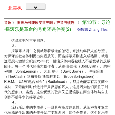
北美枫
第13节：导论
音乐
》
摇滚乐可能改变世界吗：声音与愤怒
》
·摇滚乐是革命的号角还是伴奏(2)
张铁志 Zhang Tiezhi
这是本书的主要问题。
３.
摇滚乐从诞生之初就带着叛逆的胎记，来挑动年轻人的欲望，
对保守的社会体制提出尖锐质问。而当摇滚乐刚进入成熟期，就遭
逢理想与激情交织的六○年代，摇滚乐体内遂被植入不断蠢动的反叛
因子。每
一
个时代的伟大创作者，从鲍伯·迪伦（BobDylan）、约翰
·列侬（JohnLennon）、大卫·鲍伊（DavidBowie）、冲撞乐团
（TheClash）到布鲁斯·斯普林斯廷（BruceSpringsteen）、
R.E.M.、U2与"电台司令"（Radiohead），都是既能享有高度商业
成功，又最能对时代进行严肃反思的艺人，这是因为他们抓住了时
代的想象力。当然，这些反叛的歌声又总是镶嵌在商业体制与自主
创作不断斗争的摇滚史中。
４.
流行乐历史的本质是：
一
旦具有高度原真性、从某种青年亚文
化胚胎诞生出来的创作开始广受欢迎时，这个创作者、这个音乐类