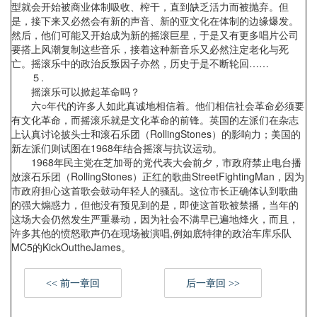
型就会开始被商业体制吸收、榨干，直到缺乏活力而被抛弃。但
是，接下来又必然会有新的声音、新的亚文化在体制的边缘爆发。
然后，他们可能又开始成为新的摇滚巨星，于是又有更多唱片公司
要搭上风潮复制这些音乐，接着这种新音乐又必然注定老化与死
亡。摇滚乐中的政治反叛因子亦然，历史于是不断轮回……
５.
摇滚乐可以掀起革命吗？
六○年代的许多人如此真诚地相信着。他们相信社会革命必须要
有文化革命，而摇滚乐就是文化革命的前锋。英国的左派们在杂志
上认真讨论披头士和滚石乐团（RollingStones）的影响力；美国的
新左派们则试图在1968年结合摇滚与抗议运动。
1968年民主党在芝加哥的党代表大会前夕，市政府禁止电台播
放滚石乐团（RollingStones）正红的歌曲StreetFightingMan，因为
市政府担心这首歌会鼓动年轻人的骚乱。这位市长正确体认到歌曲
的强大煽惑力，但他没有预见到的是，即使这首歌被禁播，当年的
这场大会仍然发生严重暴动，因为社会不满早已遍地烽火，而且，
许多其他的愤怒歌声仍在现场被演唱,例如底特律的政治车库乐队
MC5的KickOuttheJames。
<< 前一章回
后一章回 >>