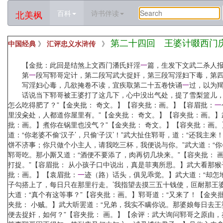
北美枫
百科
诗书伴读
第二十四回 王婆计啜西门
中国经典
》
汇评忠义水浒传
》
【金批：此回是结煞上文西门潘氏奸淫
一
篇，生发下文武二杀人
第
一
段写郓哥定计，第二段写武大捉奸，第三段写淫妇下毒，第
写淫妇心毒，几欲掩卷不读，宜疾取第二十五卷快诵
一
过，以为
话说当下郓哥被王婆打了这几下，心中没出气处，提了雪梨篮儿
怎么吃得肥了？”【金夹批： 奇文。】【容夹批：画。】【容眉批：
一
里没籴处，人都道你屋里有。”【金夹批： 奇文。】【容夹批：画。】
批：画。】煮你在锅里也没气？”【金夹批： 奇文。】【容夹批：画。
道：“你老婆不偷‘汉子’，只偷‘子汉’！”武大扯住郓哥，道：“还我主
饼不济事；你只做个小主人，请我吃三杯，我便说与你。”武大道：“你
郓哥吃。那小厮又道：“酒便不要添了，肉再切几块来。”【容夹批： 
打捉。”【容眉批： 从小孩子口中说出，真是菲夷所思。】武大看那猴
批：画。】【袁眉批：
一
迹（路）话头，俱见乖觉。】武大道：“却怎
子勾搭上了，每日只在那里行走。’我指望去摸三五十钱使，叵耐那王
大道：“真个有这等事？”【容夹批：画。】郓哥道：“又来了！【金
夹批： 小贼。】武大听罢道：“兄弟，我实不瞒你说。那婆娘每日去
便去捉奸，如何？”【容夹批： 画。】【余评：武大询问郓哥之原由，