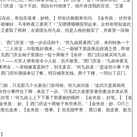
门庆道：“这个不妨。我自分付他便了。他不肯违我的言语。”王婆
写在此，有似失落者，妙绝。】邻舍坊厢都来吊问。【金夹批： 伏邻舍
不能够好，不幸昨夜三更死了！”又哽哽咽咽假哭起来。众邻舍明知道此
。王婆取了棺材，去请团头何九叔。但是入殓的都买了，并家里
一
应物
。”西门庆道：“借
一
步说话则个。”何九叔跟著西门庆，来到转角
一
个
坐。”二人坐定，叫取瓶好酒来。小二
一
面铺下菜蔬果品按酒之类，即便
只见西门庆去袖子里摸出
一
锭十两银子【余评： 西门庆以银买何九叔，
？——大官人便有使令小人处，也不敢受。”西门庆道：“九叔休要见
事周全，
一
床锦被遮盖则个，别无多言。”何九叔道：“是这些小事？有
，西门庆叫酒保来记了帐，明日铺里支钱。两个下楼，
一
同出了店门。
门前，只见那几个火家在门首伺候。何九叔问道：“这武大是甚病死
是有些小事绊住了脚，来迟了
一
步。”只见武大老婆穿著些素淡衣裳从里
好苦！”何九叔上上下下看了那婆娘的模样，【金夹批： 好笔。】【袁
金夹批： 妙。】西门庆这十两银子有些来历。”【金夹批：妙。O只三
喷出血来，【金夹批： 怪事。】但见指甲青 、唇口紫、面皮黄、眼无
！】