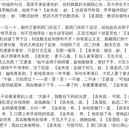
“你做的勾当，我亲手来捉著你奸，你到挑拨奸夫踢我心头，至今求生不
或早晚归来，他肯干休？【金夹批： 妙。】你若肯可怜我，早早服侍我好
夹批： 妙。O数语妙绝，然武大死于此数语矣。】【袁眉批：数语自催性
，
一
五
一
十，都对王婆和西门庆说了。那西门庆听了这话，却似提在冰窟子
情孚意合，却不恁地理会！如今这等说时，正是怎地好？却是苦也！”王婆
枉自做了男子汉，到这般去处却摆布不开！你有甚么主见，遮藏我们则个！
今日便分散，等武大将息好了起来，与他陪了话，武二归来，都没言语。
非写虔婆亦复软，只是行文忌直，且图
一
顿耳。】【袁夹批：顿住，妙。】
条计用著件东西，【袁夹批： 婆子心毒。】别人家里都没，天生天化 ，
甚么东西？”王婆道：“如今这捣子病得重，趁他狼狈里，便好下手。大官
火烧得干干净净的，没了踪迹，【金夹批：反踢下何九，妙。】便是武二回来
批：偏有典有则。】暗地里来往
一
年半载，等待夫孝满日，大官人娶了家
：“干娘，只怕罪过？——罢！罢！罢！
一
不做，二不休！”王婆道：“可
去取些砒霜来，我自教娘子下手。——事了时，却要重重谢我。”【金夹批
子却看著那妇人道：“大娘子，我教你下药的法度，【袁夹批： 可恨。
雄氏谓之诈现亲附，哀哉痛哉！】【容夹批：画。】【袁眉批： 贴恋二
，必然肠胃迸断，大叫
一
声，【金夹批：奇。】你却把被只
一
盖，【容夹
：奇。】口唇上有牙齿咬的痕迹。【金夹批： 奇。】他若放了命，便揭起
何处得来，其实耐庵何处得来，可见才子之心，烛物如镜。】【容眉批：这
壁子，我自过来相帮你。”【袁夹批： 可恨可怕。】西门庆道：“你们用