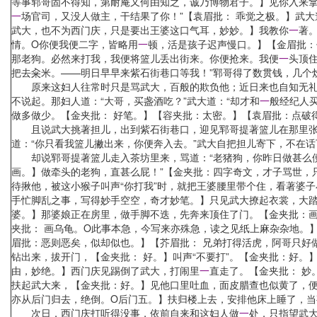
等事郓哥固不得知，第耐庵又何由知之，诚乃博物君子。】见你入来
一
场官司，又没人做主，干结果了你！”【袁眉批： 乖觉之极。】武大
武大，也不为西门庆，只是要出王婆这口气耳，妙妙。】我教你
一
著
情。O你便我便二字，皆略用
一
顿，活是孩子迟声慢口。】【金眉批：
那老狗。必然来打我，我便将篮儿丢出街来。你便抢来。我便
一
头顶
把去籴米。——明日早早来紫石街巷口等我！”郓哥得了数贯钱，几个
原来这妇人往常时只是骂武大，百般的欺负他；近日来也自知无礼，
不说起。那妇人道：“大哥，买盏酒吃？”武大道：“却才和
一
般经纪人
做多做少。【金夹批： 好笔。】【容夹批：太密。】【袁眉批：点破
且说武大挑著担儿，出到紫石街巷口，迎见郓哥提著篮儿在那里张望
道：“你只看我篮儿撇出来，你便奔入去。”武大自把担儿寄下，不在话
却说郓哥提著篮儿走入茶坊里来，骂道：“老猪狗，你昨日做甚么便打
画。】做牵头的老狗，直甚么屁！”【金夹批：四字奇文，才子骂世，
待揪他，被这小猴子叫声“你打我”时，就把王婆腰里带个住，看著婆子
手忙脚乱之事，写得妙手空空，奇才妙笔。】只见武大撩起衣裳，大踏
婆。】那婆娘正在房里，做手脚不迭，先奔来顶住了门。【金夹批：画
夹批： 画乌龟。O此事本急，今写来亦殊急，读之见纸上麻杂杂地。
眉批：恶则恶矣，似却似也。】【芥眉批： 兄弟打得活虎，阿哥只好
钻出来，拔开门，【金夹批： 好。】叫声“不要打”。【金夹批：好
由，妙绝。】西门庆见踢倒了武大，打闹里
一
直走了。【金夹批： 妙
扶起武大来，【金夹批：好。】见他口里吐血，面皮腊查也似黄了，便
亦从后门归去，绝倒。O后门五。】扶归楼上去，安排他床上睡了，当
次日，西门庆打听得没事，依前自来和这妇人做
一
处，只指望武