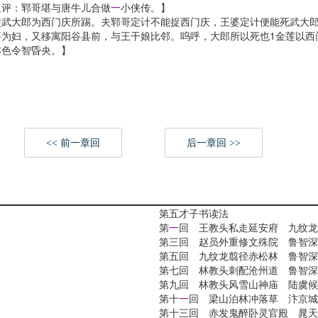
评：郓哥堪与唐牛儿合做
一
小侠传。】
武大郎为西门庆所踢。夫郓哥定计不能捉西门庆，王婆定计便能死武大郎
妇，又移寓阳谷县前，与王干娘比邻。呜呼，大郎所以死也1金莲以西
亦色令智昏央。】
<< 前一章回
后一章回 >>
第五才子书读法
第
一
回 王教头私走延安府 九纹龙
第三回 赵员外重修文殊院 鲁智深
第五回 九纹龙翦径赤松林 鲁智深
第七回 林教头刺配沧州道 鲁智深
第九回 林教头风雪山神庙 陆虞候
第十
一
回 梁山泊林冲落草 汴京城
第十三回 赤发鬼醉卧灵官殿 晁天