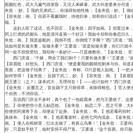
面颜红色，武大几遍气得发昏，又没人来睬著。武大叫老婆来分付道：
夹批： 妙。】我的兄弟武二，你须得知他性格；【金夹批：妙。】倘
【容夹批：画。】你若不看觑我时，待他归来，却和你们说话！”【金
端。】
这妇人听了这话，也不回言，【金夹批：四字如画。】却踅过来
冈上打虎的武都头，他是清河县第
一
个好汉！我如今却和你眷恋日久，
夹批：画。】我是趁船的，我倒不慌，你倒慌了手脚？”西门庆道：“我
说如何是长做夫妻，短做夫妻？”王婆道：“若是短做夫妻，你们只就
同
一
处不担惊受怕，我却有
一
条妙计——只是难教你。”【金夹批： 
西门庆道：“干娘，周全了我们则个！只要长做夫妻！”王婆道：“这
【容眉批：好想头。】西门庆道：“便是要我的眼睛也剜来与你。却是
里面，把这矮子结果了，【金夹批： 奇称。O只是视人如戏。】
一
把
如何管得！【金夹批： 反踢下武二，妙。】【容夹批：画。】【袁眉
观王婆三（之？）谋杀武大，无理何在！】——此计如何？”西门庆道
【金夹批： 反覆言之，皆反踢下文只斩得草，未除得根也。】官人便
个自然，不消你说。”
且说西门庆去不多时，真个包了
一
包砒霜来，把与王婆收了。这婆
也。】你便把些小意儿贴恋他。【金夹批： 贴恋二字，思之可畏，大
你便把药灌将下去，却便走了起身。【金夹批： 奇。】他若毒药转时
条抹布。【金夹批： 奇。】他若毒发时，必然七窍内流血，【金夹批
画。】便入在棺材里，扛出去烧了，有甚么鸟事！”【金夹批： 王婆
好，只是奴手软了，临时安排不得尸首。”王婆道：“这个容易。你只敲