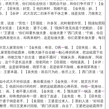
生，求死不死，你们却自去快活！我死自不妨，和你们争不得了！【金
了，【容夹批：好货。】他归来时，我都不提 。【金夹批：妙。】
命。】【余评： 武大言武二归来不肯干休之事，须是实情，乃致害之
里，说道：“苦也！【芥眉批： 许多笑，此时都变作苦。】我须知景阳
冷笑道：【袁夹批： 婆子心狠。】“我倒不曾见你是个把舵的，【容
”王婆道：“你们却要长做夫妻，短做夫妻？”西门庆道：“干娘，你且
待他再差使出去，却再来相约，这是短做夫妻。你们若要长做夫妻，每日
大官人家里却有！”【金夹批：奇语。O再
一
顿。】【容夹批： 画。】
人家里取些砒霜来，却教大娘子自去赎
一
帖心疼的药来，把这砒霜下在
，待敢怎地？自古道：‘嫂叔不通问’；‘初嫁从亲，再嫁由身’。阿叔
去，这个不是长远夫妻，偕老同欢？【容眉批： 咄咄逼真。】【余评：
知好哩。这是斩草除根，萌芽不发；若是斩草不除根，春来萌芽再发！
： 王婆本题。】【袁夹批：前后只为此，收尽上文。】西门庆道：“这
】如今武大不对你说道，教你看活他？【金夹批：不对，犹言岂不对
字北。】他若问你讨药吃时，便把这砒霜调在心疼药里。待他
一
觉身动，
批： 画。】都不要人听得。【金夹批：奇。】预先烧下
一
锅汤，煮著
一
被来，却将煮的抹布
一
揩，都没了血迹，【金夹批：奇。】【容夹批：
个婆子倒是老手。】【袁眉批： 王婆是过来人。】那妇人道：“好却是
心整理，明日五更来讨回报。”西门庆说罢，自去了。王婆把这砒霜用手