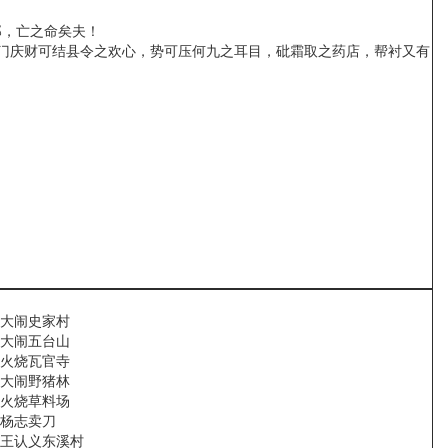
，亡之命矣夫！
门庆财可结县令之欢心，势可压何九之耳目，砒霜取之药店，帮衬又有
大闹史家村
大闹五台山
火烧瓦官寺
大闹野猪林
火烧草料场
杨志卖刀
王认义东溪村