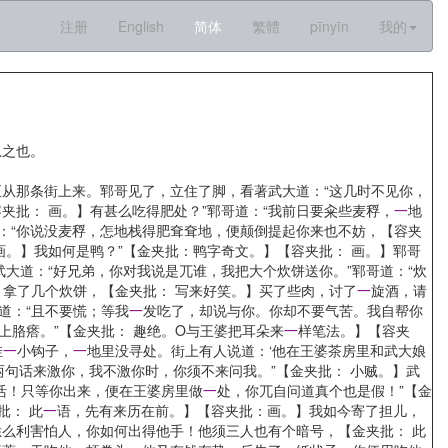
注册
English
简体
繁體
pīnyīn
我的
忽之也。
从那条街上来。郓哥见了，立住了脚，看著武大道：“这几时不见你，
夹批： 画。】有甚么吃得肥处？”郓哥道：“我前日要籴些麦稃，
一
地
道：“你说没麦稃，怎地栈得肥耷耷地，便颠倒提起你来也不妨，【容夹
画。】我如何是鸭？”【金夹批：鸭字奇文。】【容夹批： 画。】郓哥
】武大道：“好兄弟，你对我说是兀谁，我把大个炊饼送你。”郓哥道：“炊
；拿了几个炊饼，【金夹批： 写来好笑。】买了些肉，讨了
一
旋酒，请
道：“且不要慌；等我
一
发吃了，却说与你。你却不要气苦。我自帮你
上胳瘩。”【金夹批： 趣绝。O与王婆把耳朵来
一
样笔法。】【容夹
挂
一
小钩子，
一
地里没寻处。街上有人说道：‘他在王婆茶房里和武大娘
句话来激你，我不激你时，你须不来问我。”【金夹批： 小贼。】武
活！只等你出来，便在王婆房里做
一
处，你兀自问道真个也是假！”【金
批： 此
一
语，先有来历在前。】【容夹批：画。】我如今寄了担儿，
么利害怕人，你如何出得他手！他须三人也有个暗号，【金夹批： 此