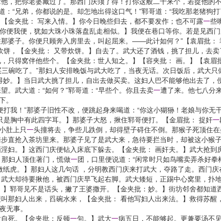
拿他，把你老婆藏过了。那西门庆须了得！打你这般二十来个，若捉他的
道：“兄弟，你都说的是。却怎地出得这口气！”郓哥道：“我吃那老猪狗
。【金夹批： 写来入情。】你今日晚些归去，都不要发作；也不可露
一
些
你便我便，犹如大珠小珠落盘乱走相似。】我便在巷口等你。若是见西门
住那婆子。你便只顾奔入房里去，叫起屈来。——此计如何？”【袁眉批：
炊饼，【金夹批： 又带炊饼。】自去了。武大还了酒钱，挑了担儿，去卖
只得窝伴他些个。【金夹批：世人知之。】【容夹批： 画。】【袁眉
买三碗吃了。”那妇人安排晚饭与武大吃了，当夜无话。次日饭后，武大只
得妙。】当日武大挑了担儿，自出去做买卖。这妇人巴不能够他出去了，
。武大道：“如何？”郓哥道：“早些个。你且去卖
一
遭了来。他七八分
下。
我！”那婆子旧性不改，便跳起身来喝道：“你这小猢狲！老娘与你无干，
只是胸中有此四字耳。】那婆子大怒，揪住郓哥便打。【金眉批： 捉奸
一
小肚上只
一
头撞将去，争些儿跌倒，却得壁子碍住不倒。那猴子死顶住在
步直抢入茶坊里来。那婆子见了是武大来，急待要拦当时，却被这小猴子死
淫妇。】这西门庆便钻入床底下躲去。【金夹批： 画奸夫。】武大抢到房
】那妇人顶住著门，慌做
一
团，口里便说道：“闲常时只如鸟嘴卖弄杀好拳
做纸虎。】那妇人这几句话 ，分明教西门庆来打武大，夺路了走。西门
。】武大却待要揪他，被西门庆早飞起右脚。武大矮短，正踢中心窝里，扑地
。】郓哥见不是话头，撇了王婆撒开。【金夹批：妙。】街坊邻舍都知道
叫那妇人出来，舀碗水来，【金夹批： 看他写妇人出来法。】救得苏醒
夜无事。
大自死。【金夹批：反顿
一
句。】武大
一
病五日，不能够起。更兼要汤不