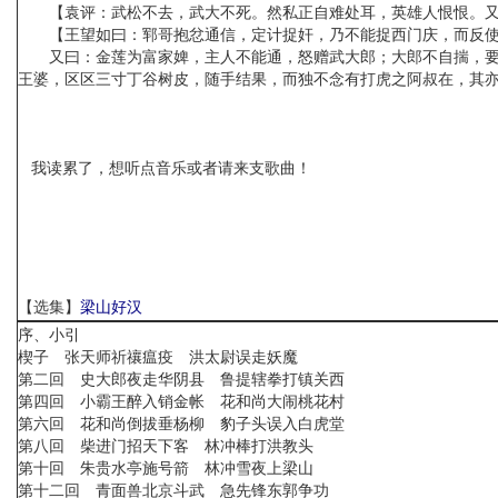
【袁评：武松不去，武大不死。然私正自难处耳，英雄人恨恨。又
【王望如曰：郓哥抱忿通信，定计捉奸，乃不能捉西门庆，而反使
又曰：金莲为富家婢，主人不能通，怒赠武大郎；大郎不自揣，要为
王婆，区区三寸丁谷树皮，随手结果，而独不念有打虎之阿叔在，其
我读累了，想听点音乐或者请来支歌曲！
【选集】
梁山好汉
序、小引
楔子 张天师祈禳瘟疫 洪太尉误走妖魔
第二回 史大郎夜走华阴县 鲁提辖拳打镇关西
第四回 小霸王醉入销金帐 花和尚大闹桃花村
第六回 花和尚倒拔垂杨柳 豹子头误入白虎堂
第八回 柴进门招天下客 林冲棒打洪教头
第十回 朱贵水亭施号箭 林冲雪夜上梁山
第十二回 青面兽北京斗武 急先锋东郭争功