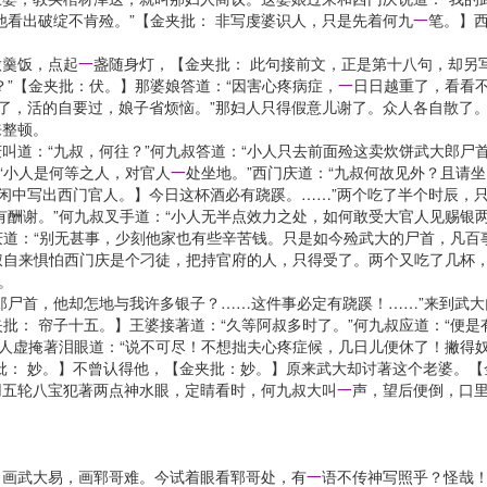
看出破绽不肯殓。”【金夹批： 非写虔婆识人，只是先着何九
一
笔。】西
羹饭，点起
一
盏随身灯，【金夹批： 此句接前文，正是第十八句，却另
？”【金夹批：伏。】那婆娘答道：“因害心疼病症，
一
日日越重了，看看
死了，活的自要过，娘子省烦恼。”那妇人只得假意儿谢了。众人各自散了
来整顿。
：“九叔，何往？”何九叔答道：“小人只去前面殓这卖炊饼武大郎尸首
“小人是何等之人，对官人
一
处坐地。”西门庆道：“九叔何故见外？且请
 闲中写出西门官人。】今日这杯酒必有跷蹊。……”两个吃了半个时辰，
有酬谢。”何九叔叉手道：“小人无半点效力之处，如何敢受大官人见赐银两
庆道：“别无甚事，少刻他家也有些辛苦钱。只是如今殓武大的尸首，凡百
九叔自来惧怕西门庆是个刁徒，把持官府的人，只得受了。两个又吃了几杯
。
尸首，他却怎地与我许多银子？……这件事必定有跷蹊！……”来到武大
夹批： 帘子十五。】王婆接著道：“久等阿叔多时了。”何九叔应道：“便
妇人虚掩著泪眼道：“说不可尽！不想拙夫心疼症候，几日儿便休了！撇得奴
批： 妙。】不曾认得他，【金夹批：妙。】原来武大却讨著这个老婆。【
用五轮八宝犯著两点神水眼，定睛看时，何九叔大叫
一
声，望后便倒，口里
画武大易，画郓哥难。今试着眼看郓哥处，有
一
语不传神写照乎？怪哉