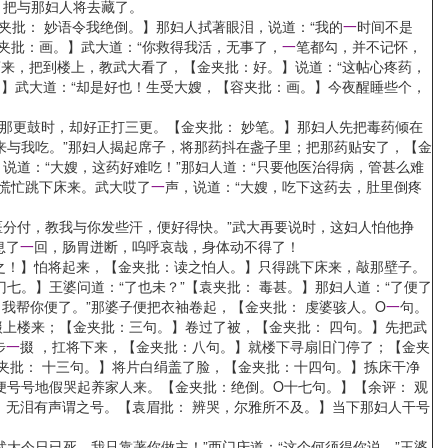
】把与那妇人将去藏了。
夹批： 妙语令我绝倒。】那妇人拭著眼泪，说道：“我的
一
时间不是
夹批：画。】武大道：“你救得我活，无事了，
一
笔都勾，并不记怀，
药来，把到楼上，教武大看了，【金夹批：好。】说道：“这帖心疼药，
。】武大道：“却是好也！生受大嫂，【容夹批：画。】今夜醒睡些个，
那更鼓时，却好正打三更。【金夹批： 妙笔。】那妇人先把毒药倾在
调来与我吃。”那妇人揭起席子，将那药抖在盏子里；把那药贴安了，【金
，说道：“大嫂，这药好难吃！”那妇人道：“只要他医治得病，管甚么难
慌忙跳下床来。武大哎了
一
声，说道：“大嫂，吃下这药去，肚里倒疼
分付，教我与你发些汗，便好得快。”武大再要说时，这妇人怕他挣
息了
一
回，肠胃迸断，呜呼哀哉，身体动不得了！
之！】怕将起来，【金夹批：读之怕人。】只得跳下床来，敲那壁子。
七。】王婆问道：“了也未？”【袁夹批： 毒甚。】那妇人道：“了便了
我帮你便了。”那婆子便把衣袖卷起，【金夹批： 虔婆骇人。O
一
句。
掇上楼来；【金夹批：三句。】卷过了被，【金夹批： 四句。】先把武
步
一
掇 ，扛将下来，【金夹批：八句。】就楼下寻扇旧门停了；【金夹
夹批： 十三句。】将片白绢盖了脸，【金夹批：十四句。】拣床干净
便号号地假哭起养家人来。【金夹批：绝倒。O十七句。】【余评： 观
，无泪有声谓之号。【袁眉批： 辨哭，尔雅所不及。】当下那妇人干号
今日已死，我只靠著你做主！”西门庆道：“这个何须得你说。”王婆