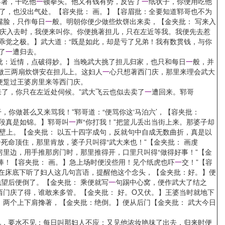
不著，干吃他
一
顿拳头。他又有钱有势，反告了
一
纸状子，你便用吃他
打了，也没出气处。【容夹批： 画。】【容眉批：全要知道郓哥也不为
嘴脸，只作每日
一
般。明朝你便少做些炊饼出来卖，【金夹批： 写来入
庆入去时，我便来叫你。你便挑著担儿，只在左近等我。我便先去惹
 乖觉之极。】武大道：“既是如此，却是亏了兄弟！我有数贯钱，与你
了
一
遭归去。
批：近情，点破得妙。】当晚武大挑了担儿归家，也只和每日
一
般，并
做三两扇炊饼安在担儿上。这妇人
一
心只想著西门庆，那里来理会武大
便踅过王婆房里来等西门庆。
来了，你只在左近处伺候。”武大飞云也似去卖了
一
遭回来。郓哥
你做甚么又来骂我！”郓哥道：“便骂你这‘马泊六’，【容夹批：
段真是如锦。】郓哥叫
一
声“你打我！”把篮儿丢出当街上来。那婆子却
壁上。【金夹批： 以五十四字成句，反就句中自成无数曲折，真是以
命顶住，那里肯放，婆子只叫得“武大来也！”【金夹批： 画虔
里边，用手推那房门时，那里推得开，口里只叫得“做得好事！”【金
棒！【容夹批： 画。】急上场时便没些用！见个纸虎也吓
一
交！”【容
庆在床底下听了妇人这几句言语，提醒他这个念头，【金夹批：好。】便
望后便倒了。【金夹批： 乘便就写
一
句踢中心窝，便作武大了结之
西门庆了得，谁敢来多管。【金夹批： 好。O又伏。】王婆当时就地下
，两个上下肩搀著，【金夹批：绝倒。】便从后门【金夹批： 武大今日
见，要水不见；每日叫那妇人不应；又见他浓妆艳抹了出去，归来时便