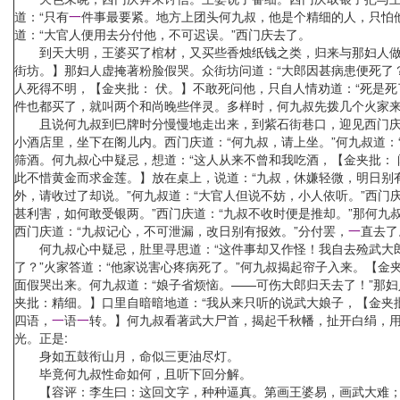
道：“只有
一
件事最要紧。地方上团头何九叔，他是个精细的人，只怕他
道：“大官人便用去分付他，不可迟误。”西门庆去了。
到天大明，王婆买了棺材，又买些香烛纸钱之类，归来与那妇人做
街坊。】那妇人虚掩著粉脸假哭。众街坊问道：“大郎因甚病患便死了
人死得不明，【金夹批： 伏。】不敢死问他，只自人情劝道：“死是
件也都买了，就叫两个和尚晚些伴灵。多样时，何九叔先拨几个火家
且说何九叔到巳牌时分慢慢地走出来，到紫石街巷口，迎见西门庆叫道
小酒店里，坐下在阁儿内。西门庆道：“何九叔，请上坐。”何九叔道：
筛酒。何九叔心中疑忌，想道：“这人从来不曾和我吃酒，【金夹批：
此不惜黄金而求金莲。】放在桌上，说道：“九叔，休嫌轻微，明日别
外，请收过了却说。”何九叔道：“大官人但说不妨，小人依听。”西门
甚利害，如何敢受银两。”西门庆道：“九叔不收时便是推却。”那何
西门庆道：“九叔记心，不可泄漏，改日别有报效。”分付罢，
一
直去了
何九叔心中疑忌，肚里寻思道：“这件事却又作怪！我自去殓武大郎
了？”火家答道：“他家说害心疼病死了。”何九叔揭起帘子入来。【金
面假哭出来。何九叔道：“娘子省烦恼。——可伤大郎归天去了！”那
夹批：精细。】口里自暗暗地道：“我从来只听的说武大娘子，【金夹
四语，
一
语
一
转。】何九叔看著武大尸首，揭起千秋幡，扯开白绢，
光。正是:
身如五鼓衔山月，命似三更油尽灯。
毕竟何九叔性命如何，且听下回分解。
【容评：李生曰：这回文字，种种逼真。第画王婆易，画武大难；