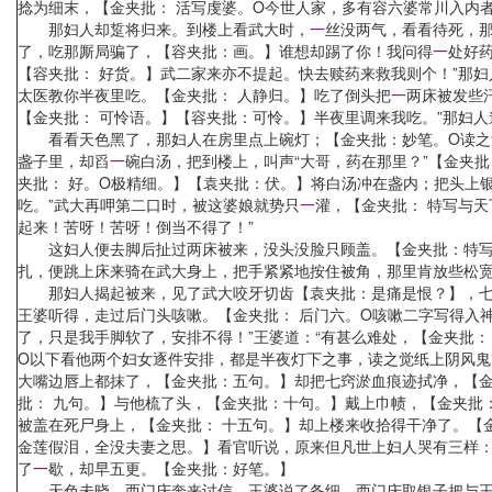
捻为细末，【金夹批： 活写虔婆。O今世人家，多有容六婆常川入内
那妇人却踅将归来。到楼上看武大时，
一
丝没两气，看看待死，那
了，吃那厮局骗了，【容夹批：画。】谁想却踢了你！我问得
一
处好
【容夹批： 好货。】武二家来亦不提起。快去赎药来救我则个！”那
太医教你半夜里吃。【金夹批： 人静归。】吃了倒头把
一
两床被发些
【金夹批： 可怜语。】【容夹批：可怜。】半夜里调来我吃。”那妇人
看看天色黑了，那妇人在房里点上碗灯；【金夹批：妙笔。O读之
盏子里，却舀
一
碗白汤，把到楼上，叫声“大哥，药在那里？”【金夹
夹批： 好。O极精细。】【袁夹批：伏。】将白汤冲在盏内；把头上
吃。”武大再呷第二口时，被这婆娘就势只
一
灌，【金夹批： 特写与
起来！苦呀！苦呀！倒当不得了！”
这妇人便去脚后扯过两床被来，没头没脸只顾盖。【金夹批：特写与天
扎，便跳上床来骑在武大身上，把手紧紧地按住被角，那里肯放些松宽
那妇人揭起被来，见了武大咬牙切齿【袁夹批：是痛是恨？】，七窍
王婆听得，走过后门头咳嗽。【金夹批： 后门六。O咳嗽二字写得入神
了，只是我手脚软了，安排不得！”王婆道：“有甚么难处，【金夹批：
O以下看他两个妇女逐件安排，都是半夜灯下之事，读之觉纸上阴风鬼
大嘴边唇上都抹了，【金夹批：五句。】却把七窍淤血痕迹拭净，【金
批： 九句。】与他梳了头，【金夹批：十句。】戴上巾帻，【金夹批：
被盖在死尸身上，【金夹批： 十五句。】却上楼来收拾得干净了。【
金莲假泪，全没夫妻之思。】看官听说，原来但凡世上妇人哭有三样：
了
一
歇，却早五更。【金夹批：好笔。】
天色未晓，西门庆奔来讨信。王婆说了备细。西门庆取银子把与王婆，