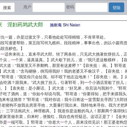
用户
密码
搜索
登陆
庆 淫妇药鸩武大郎
施耐庵 Shi Naian
报仇
一
篇，亦是过接文字，只看他处处写得精细，不肯草草处。
四段写虔婆帮助，第五段写何九瞧科。段段精神，事事出色，勿以小篇而
羯鼓洗秽也。】
，
一
迳奔来街上，直来寻武大郎。转了两条街，只见武大挑著炊饼担儿，正
个尖，
一
个呆，逼真逼真。】武大歇下担儿，道：“我只是这般模样，【容
武大道：“我屋里又不养鹅鸭，那里有这麦稃？”【容夹批： 画。】郓哥
】武大道：“含鸟猢狲，倒骂得我好！我的老婆又不偷汉子，【容夹批： 
来！”郓哥道：“我笑你只会扯我。却不咬下他左边地来！”【容夹批： 画。
会吃酒？跟我来。”武大挑了担儿，引著郓哥，到
一
个小酒店里歇了担儿
画。】【袁夹批：是小厮话。】武大道：“好兄弟，你且说与我则个。”郓哥
子吃了酒肉，道：“你如今却说与我。”郓哥道：“你要得知，把手来摸我头
地来有这胳答？”郓哥道：“我对你说：我今日将这
一
篮雪梨去寻西门大郎
婆老猪狗不放我去房里寻他，大栗暴打我出来。我特地来寻你。我方才把两
夹批： 三字活画武大，神理都具。】我道你是这般的鸟人！那厮两个落得快
王婆家里做衣裳，归来时，便脸红，我自也有些疑忌。这话正是了！【金夹
亦是
一
端可取。】郓哥道：“你老大
一
个人，原来没些见识！那王婆老狗恁