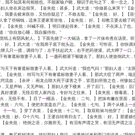
者，我不知其有何相烦也。不能家喻户晓，聊识于此句之下，幸
一
念之。
妇人坐在床边假哭。【金夹批：甚多。】武大道：“你做甚么来哭？”【金
药，我要去赎来医你，又怕你疑忌了，不敢去取。”【金夹批： 好。】【容
妇人拿了些铜钱，迳来王婆家里坐地，【金夹批： 好。】却教王婆去赎了
汗，【金夹批：叫喊不得。】明日便起得来。”【金夹批： 不在床上了也
道：“你自放心睡，我自服侍你。”
觉纸上有阴风射人。】下面先烧了
一
大锅汤，拿了
一
片抹布煮在汤里。听
批： 好。】武大道：“在我席子底下枕头边。【金夹批：可怜语。】你快
银牌儿只
一
搅，调得匀了；左手扶起武大，右手把药便灌。武大呷了
一
口
天下有奢遮标致妻子人看。】
一
盏药都灌下喉咙去了。那妇人便放倒武大，
下有奢遮标致妻子人看。】武大叫道：“我也气闷！”那妇人道：“太医
。【金夹批： 特写与天下有奢遮标致妻子人看。】那武大哎了两声，喘
流血，【余评： 画龙点睛大死于谋害之手，皆恶妇所致之也，何惨如
，又是声响，又无声响。】那妇人便下楼来 ，开了后门。【金夹批：后门
 真好虔婆，无怪后世人家内边，专好与之往来。】【袁夹批：狠毒甚。】
火，无怪不有。】舀了
一
桶汤，【金夹批： 二句。】把抹布撇在里面，
夹批： 六句。】便把衣裳盖在尸上。【金夹批：七句。】两个从楼上
一
 十
一
句。】穿了衣裳，【金夹批：十二句。】取双鞋袜与他穿了；【金
金夹批：妙。O十六句。】王婆自转将归去了。【金夹批： 好。】那婆娘
【金夹批： 绝倒之语，尔雅所无。】有泪有声谓之哭，有泪无声谓之泣
教买棺材津送，就叫那妇人商议。这婆娘过来和西门庆说道：“我的武大