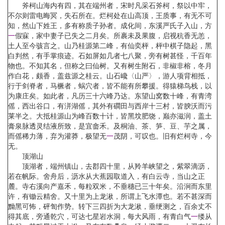
斧柯山海内有四，其在端州者，宋时凡采石斧柯，祭以中牢，
不尔则雷电晦冥，失石所在。烂柯处在山高顶，王质事，有无不可
知，然山下姓王，多有称质子孙者。成化间，东溪严氏子入山，方
一
假寐，家中妻子已失之二月矣。所裹未及果腹，启视秔香无恙，
土人至今骇言之。山乃桂源第二峰，有仙奕枰，枰中棋子隐起，黑
白判然，有手掌痕迹。石如屏如几者七八聚，旁有树甚怪，千百年
物也。不知其名，但称之曰仙树。又有树生附石，非椒非榕，冬月
作白花，颇香，盖兹源之桂云。山石巉〈山严〉，游人项背相抵，
行于剑脊者，马橛者，蜗穴者，皆不能有所攀援。得猿梯鸟栈，以
为康庄矣。如此者，凡历三十六峰乃达。东望山窝数十峰，有青湾
傜，西出谷口，有洴湖傜，其外有磵田与西岸十三村，皆腴沃而污
莱半之。大抵桂源山为峰百数十计，皆黑坟肥饶，巅亦滋润，盖土
膏泉脉透灵结液所致，是宜畲禾。及桐油、茶、笋、豆、芋之属，
而傜稀力薄，弃为灌莽，极望无
一
茂阴，可叹也。旧有烂柯寺，今
无。
顶湖山
顶湖者，端州镇山，去郡四十里，从羚羊峡望之，紫翠滴沥，
若在帆际。舍舟后，沥水从大蕉园取道入，有白云寺，当山之正
麓。寺右溪向产嘉禾，每粒双米，不垂穗已三十年矣。沿涧而东里
许，有锄云精舍。又十里为上龙湫，所谓上飞水潭也。若不甚深而
黝黑可怖，砰訇作势。转下三四折为大龙湫，垂绠测之，百余丈不
得其底，旁通乾穴，可达七星岩水洞，每大风雨，有青白气
一
缕从