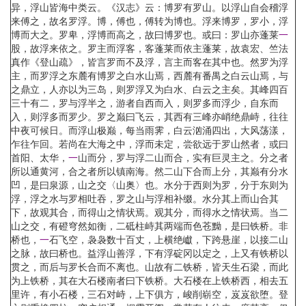
异，浮山皆海中类云。《汉志》云：博罗有罗山。以浮山自会稽浮
来傅之，故名罗浮。博，傅也，傅转为博也。浮来博罗，罗小，浮
博而大之。罗卑，浮博而高之，故曰博罗也。或曰：罗山亦蓬莱
一
股，故浮来依之。罗主而浮客，客蓬莱而依主蓬莱，故袁宏、竺法
真作《登山疏》，皆言罗而不及浮，言主而客在其中也。然罗为浮
主，而罗浮之东麓有博罗之白水山焉，西麓有番禺之白云山焉，与
之鼎立，人亦以为三岛，则罗浮又为白水、白云之主矣。其峰四百
三十有二，罗与浮半之，游者自西而入，则罗多而浮少，自东而
入，则浮多而罗少。罗之巅曰飞云，其西有三峰亦峭绝鼎峙，往往
中夜可候日。而浮山极巅，每当雨霁，白云汹涌四出，大风荡漾，
乍往乍回。若尚在大海之中，浮而未定，尝欲远于罗山然者，或曰
首阳、太华，
一
山而分，罗与浮二山而合，实有巨灵主之。分之者
所以通黄河，合之者所以镇南海。然二山下合而上分，其巅有分水
凹，是曰泉源，山之交〈山奥〉也。水分于西则为罗，分于东则为
浮，浮之水与罗相吐吞，罗之山与浮相补缀。水分其上而山合其
下，故观其合，而得山之情状焉。观其分，而得水之情状焉。当二
山之交，有磴穹然如衡，二砥柱峙其两端而色苍黝，是曰铁桥。非
桥也，
一
石飞空，袅袅数十百丈，上横绝巘，下跨悬崖，以接二山
之脉，故曰桥也。益浮山善浮，下有浮碇冈以定之，上又有铁桥以
贯之，而后与罗长合而不离也。山故有二铁桥，皆天生石梁，而此
为上铁桥，其在大石楼南者曰下铁桥。大石楼在上铁桥西，相去五
里许，有小石楼，三石对峙，上下俱方，峻削崭空，岌岌欲堕。登