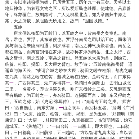
然，夫以南越窃据为雄，已历世五王，历年九十有三矣。天将以土
地归神华，为衣冠文物之区，所以爱斯民也甚厚。使建德、吕嘉善
守，终亦覆亡。故刘鋹时，广人见群星北流，知为举国归中原之
兆，天之所废，虽阻险无所用之。故曰："固国以德。"
五岭
唐李侗以衡阳为五岭门，以五岭之中，皆南岳之奥室也。南
岳，君也。罗浮，其东诸侯也。罗浮分南岳之司以治五岭，而朱明
洞与南岳之朱陵洞相通，则罗浮者，南岳之神气所聚者也。南岳之
都在南岳，而离宫别馆在罗浮，故亦称罗浮为南岳。北之太行，西
岳之臂也。南之五岭，南岳之臂也。然五岭以大庾为首，则始安、
临贺、桂阳、揭阳，又大庾之臂也。故予诗："五岭南拖衡岳臂，迢
遥直与海天长。"或谓台城之峤在大庾，骑田之峤在桂阳，都庞之峤
在九真，萌渚之峤在临贺，越城之峤在始安。是岭有五，而广东得
其
一
，广西得其三，湖广亦得其
一
。然骑田今属阳山，去阳山城北
二里，
一
名黄岑，即古湟溪关也，则广东得岭之二矣。又乳源西五
里有腊岭，为五岭之
一
，亦名骑田。连揭阳而言，则广东又得岭之
三。五岭之称，始《史记·张耳传》，曰："秦南有五岭之戍。"师古
曰："西自衡山，南东穷海，
一
山之限耳，而别标五者。"裴渊《广州
记》曰："大庾、始安、临贺、桂阳、揭阳。是为五岭。"郑德明《南
康记》曰："大庾
一
，桂阳骑田二，九真都庞三，临贺萌渚四，始安
越城五。"《舆地记》："
一
曰台岭，
一
曰塞上，即大庾也。二曰骑
田，三曰都庞，四曰荫渚，五曰越岭。"方以智谓九真太远，当以裴
说为是。王伯厚曰："骑田即郴州腊岭，都庞即道州永明岭，甿渚即