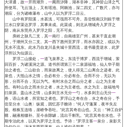
大泽通，故
一
开而潮升，
一
阖而汐降，湖本非神，其神皆山泽之气
所使耳。飞云顶上，又有瑶池、阿耨池，深二四丈，广数尺，亦与
潮应，分为诸峰瀑布，山中人以为罗浮二目云。
山中有罗阳溪，水甚浅，可筏而不可舟。吾尝恨南汉刘鋹于增
江水口穿渠达罗浮，其事未成。此渠成，则北从增城舟入罗浮之
阴，南从东莞舟入罗浮之阳，无不可矣。
庾岭之脉凡二支，其
一
南行，自南雄至广州，甚末干直走潮
州，于潮州又分二支。其
一
西下惠州至罗浮，而水亦因之，或以为
无水不流东。此水乃自龙川县夹城十里西流，道书最贵逆水，此罗
浮所以为仙源云。
罗浮二山接处，
一
道飞泉界之，东流于博罗，西流于增城，萦
回百折，为诸溪涧之源。道书所谓第三十二泉源福地，仙人华子期
治之者也。二山欲合，而泉故离之，使人得见二山离合之迹者。此
泉也，大抵山水之情，合必有分，分必有合。合而不分，无以为
形，分而不合，无以为气。有时水合之而山分之者，山之为主者
也。有时山合之而水分之者，水之为主者也。水之为主，故福地号
曰泉源。盖山水之情，山多则主水无分
一
勺，水多则主山无分
一
卷，语山水者，所宜知之者也。罗浮山之奇在合，水之奇在分，予
尝至分水〈山奥〉纵观，因忆苏子瞻诗："何人守蓬莱，夜半失左
股。根株互连络，崖峤争吞吐。"此言其奇在山也。又云："神工自炉
鞲，融液相缀补。至今余隙罅，流出千斛乳。"此言其奇在水也。子
期专治此水，以其为罗浮之主也。予诗："罗浮主客
一
泉分，泉影天
边似白云。汤沐东西双瀑布，仙人谁似子期君。"