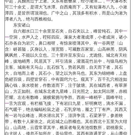
中起，其黝黑过于上湫。又东有数叠泉，经小潴潭二，
一
大瀑布长
可三十余丈，是谓大飞水潭。自西庵而下，又有短瀑布八九，小湫
潭四，是皆所谓顶湖也。广中之山，其顶多有积水，而是山为湫为
潭者八九，绝与西樵相似。
东安诸山
自六都水口三十余里至石夹，自石夹以上，峰皆纯石。其中
一
一
空洞，水声入之，鞺鞳四应。瀑泉大者潴成潭，小者成涧，诸小
石亦各自为岩穴，鼻口相呀，有惊泉喷薄其中。有
一
谷两壁〈山
含〉岈甚隘，仄身以入，渐宽豁，可藏数百家室。山高林黑，阴风
飒飒然，不能以久立也。三十里许至东安山，尤诡怪。城北有天柱
峰，拔地峭秀，民居其下，环引清泉，灌溉花竹丛中，与猿鸟相为
主客。城南有天马山，乱石惊飞，势若风雨，自天而下者，其石
大，自地而上者，其石小，望之以为奔马也。其东为锦鲤峰，上盘
危磴百级，四壁皆穿石，中有圆窍六七。窥其下，百千孔穴相连如
藕心钱，泉水喷射，作数道而下，注于陂塘。其在城西者，有翠屏
山，方正如削。在城东北者九星峰，日光照之，如太阿出匣，赤精
芒耀。左右有数峰，黛横紫拥与争胜。西南
一
峰稍平，圆峰半吐，
一
舌为宫观，有栏楯飞接，下有岩曰九星，轩明爽垲，滴水不漏，
石气暖干，绝去蝙蝠松鼠之迹，石乳穿地，履之丁丁有声。其西又
有
一
岩与众峰连，两水潜出其下，澎湃争流，石梁茅宇，参差映
带，有数十人家依之。此近城之山胜概也。其在西北十五里为大绀
山，山高绝，云霞常罩其半，樵采者每见有池馆数所，碧桃垂实，
白犬吠人，倏忽不知所在，盖仙窟也。其西有路通罗定，从山麓仰