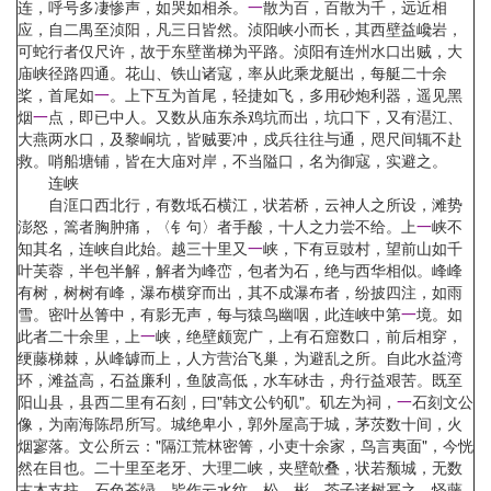
连，呼号多凄惨声，如哭如相杀。
一
散为百，百散为千，远近相
应，自二禺至浈阳，凡三日皆然。浈阳峡小而长，其西壁益巉岩，
可蛇行者仅尺许，故于东壁凿梯为平路。浈阳有连州水口出贼，大
庙峡径路四通。花山、铁山诸寇，率从此乘龙艇出，每艇二十余
桨，首尾如
一
。上下互为首尾，轻捷如飞，多用砂炮利器，遥见黑
烟
一
点，即已中人。又数从庙东杀鸡坑而出，坑口下，又有潖江、
大燕两水口，及黎峒坑，皆贼要冲，戍兵往往与通，咫尺间辄不赴
救。哨船塘铺，皆在大庙对岸，不当隘口，名为御寇，实避之。
连峡
自洭口西北行，有数坻石横江，状若桥，云神人之所设，滩势
澎怒，篙者胸肿痛，〈钅句〉者手酸，十人之力尝不给。上
一
峡不
知其名，连峡自此始。越三十里又
一
峡，下有豆豉村，望前山如千
叶芙蓉，半包半解，解者为峰峦，包者为石，绝与西华相似。峰峰
有树，树树有峰，瀑布横穿而出，其不成瀑布者，纷披四注，如雨
雪。密叶丛箐中，有影无声，每与猿鸟幽咽，此连峡中第
一
境。如
此者二十余里，上
一
峡，绝壁颇宽广，上有石窟数口，前后相穿，
绠藤梯棘，从峰罅而上，人方营治飞巢，为避乱之所。自此水益湾
环，滩益高，石益廉利，鱼陂高低，水车砅击，舟行益艰苦。既至
阳山县，县西二里有石刻，曰"韩文公钓矶"。矶左为祠，
一
石刻文公
像，为南海陈昂所写。城绝卑小，郭外屋高于城，茅茨数十间，火
烟寥落。文公所云："隔江荒林密箐，小吏十余家，鸟言夷面"，今恍
然在目也。二十里至老牙、大理二峡，夹壁欹叠，状若颓城，无数
古木支拄，石色苍绿，皆作云水纹。松、彬、茶子诸树幂之，怪藤