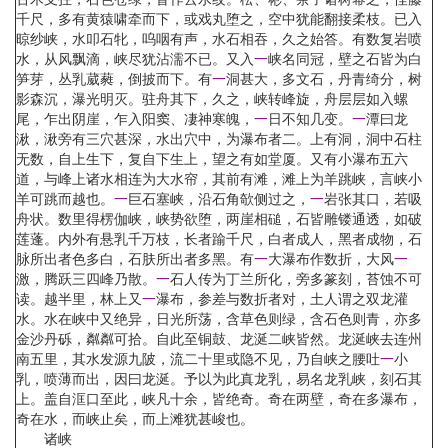
千尺，多有黄猿啸牵而下，或戏丸堕之，空中犹能翻接柔枝。已入
晾纱峡，水叩石牝，呜咽有声，水石相吞，久之始答。有数复岩喷
水，从风飘滴，峡尽犹沾濡不已。又入
一
峡名同冠，壁之石皆为白
笋芽，丛乳葳蕤，倒披而下。有
一
洞甚大，多文石，丹青绮分，树
影森沉，瀑光明灭。驻舟其下，久之，峡转峰旋，舟层层如入螺
尾，乍出阴崖，乍入阳窦、凄神寒魄，
一
日不知几变。
一
潭曰龙
湫，湫旁有三穴甚深，水出穴中，为瀑布者二。上有洞，洞中石柱
无数，自上生下，复自下生上，望之有如堂厦。又有小瀑布五六
道，与峰上诸水相连为大水帘，其前有滩，滩上为羊跳峡，言峡小
羊可跳而越也。
一
巨石塞峡，沿石角欹侧过之，
一
岩张其口，若吸
舟状。数里得楞伽峡，峡势欲堕，两崖相磓，石皆雕镂通透，如破
莲蓬。内外有悬乳千万枝，长者踰千尺，白者成人，黑者成物，石
脉所出者色多白，石肤所出者多黑。有
一
大瀑布作数折，大风
一
激，腾跃三四峰乃散。
一
石人传为丁兰所化，旁多篆刻，苔蚀不可
读。越半里，林上又
一
瀑布，参差与数折者对，土人谓之双龙灌
水。水在峡中又绝异，日光所荡，含草色则绿，含石色则青，亦多
金沙丹砾，粼粼可拾。自此至铜鼓、龙涎二峡皆然。龙涎峡去连州
南五里，其水发源九陂，流二十里或隐不见，乃自峡之腰吐
一
小
乳，喷薄而出，因曰龙涎。予以为此真龙乳，易名龙乳峡，刻石其
上。盖自洭口至此，峡凡十余，皆绝奇。奇在两壁，奇在多瀑布，
奇在水，而峡止矣，而上滩犹甚峻也。
诸峡