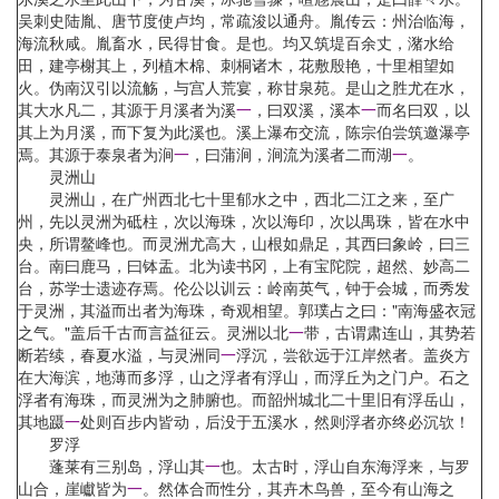
吴刺史陆胤、唐节度使卢均，常疏浚以通舟。胤传云：州治临海，
海流秋咸。胤畜水，民得甘食。是也。均又筑堤百余丈，潴水给
田，建亭榭其上，列植木棉、刺桐诸木，花敷殷艳，十里相望如
火。伪南汉引以流觞，与宫人荒宴，称甘泉苑。是山之胜尤在水，
其大水凡二，其源于月溪者为溪
一
，曰双溪，溪本
一
而名曰双，以
其上为月溪，而下复为此溪也。溪上瀑布交流，陈宗伯尝筑邀瀑亭
焉。其源于泰泉者为涧
一
，曰蒲涧，涧流为溪者二而湖
一
。
灵洲山
灵洲山，在广州西北七十里郁水之中，西北二江之来，至广
州，先以灵洲为砥柱，次以海珠，次以海印，次以禺珠，皆在水中
央，所谓鳌峰也。而灵洲尤高大，山根如鼎足，其西曰象岭，曰三
台。南曰鹿马，曰钵盂。北为读书冈，上有宝陀院，超然、妙高二
台，苏学士遗迹存焉。伦公以训云：岭南英气，钟于会城，而秀发
于灵洲，其溢而出者为海珠，奇观相望。郭璞占之曰："南海盛衣冠
之气。"盖后千古而言益征云。灵洲以北
一
带，古谓肃连山，其势若
断若续，春夏水溢，与灵洲同
一
浮沉，尝欲远于江岸然者。盖炎方
在大海滨，地薄而多浮，山之浮者有浮山，而浮丘为之门户。石之
浮者有海珠，而灵洲为之肺腑也。而韶州城北二十里旧有浮岳山，
其地蹑
一
处则百步内皆动，后没于五溪水，然则浮者亦终必沉欤！
罗浮
蓬莱有三别岛，浮山其
一
也。太古时，浮山自东海浮来，与罗
山合，崖巘皆为
一
。然体合而性分，其卉木鸟兽，至今有山海之