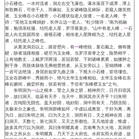
小石楼也。
一
水对流者，洞左右交飞瀑也。瀑水落厓下成潭，潭上
有歌舞石，可坐千人，而麻姑、玉女诸峰隐见林际，若窥人微笑然
者。玉女峰在小石楼旁，小石楼状似老人伛偻，
一
名老人峰。予
诗："笑他玉女峰娟妙，长伴云边
一
老人。"杜少陵诗："南为祝融
客，勉强亲杖屦。结托老人星，罗浮展衰步。"山中有老人峰，
一
石
老人向北箕踞而坐，俯视石楼，相传老人星降精为之，结托老人星
者，结托老人之峰也。
从黄龙洞后以上，路皆壁向，有
一
峰绝锐，童石戴之。侧有微
磴，陟者顶踵相接，磴尽为玉女峰。当罗浮肩脊之交，险势稍平，
上有地数丈，上戴罗浮两顶，若冠若髻。下则诸峰累累，如腰肿之
附于身，而肢体脉络无弗相贯然者。从玉女旁以上，至锦绣峰，有
一
岩可达绝顶，身屈折如穿九曲之珠，下视大小石楼，皆培塿也。
玉女在群峰中，秀丽而小，绝与太华玉女峰相似。太华玉女峰在东
峰右腑间，婉娈怀抱，状若有情，予尝有"东峰襟玉女"之句。
朱明洞为
一
山之根本，譬之人身之脐，精神所穴，日月归宿其
中，故曰洞天。临菑有天齐，当天中，斯洞其亦天齐乎？曰朱明
者，言纯阳无阴也。盖天好阴，地好阳，洞中而有天，乃阴含阳，
太极未分之象也。朱明洞群峰如环，中虚以成奥室，于卦为离，离
为日，故曰朱明之洞。曰为天之主，洞而有日，天之精神在焉，故
曰洞天。天数七，第七洞天，又天之所都也。又凡地皆虚，惟虚，
故多其窍穴以为洞府。其曰朱明耀真者，言南粤为大火地，其洞府
皆火之所从出，朱明耀真，乃天下之火府也。水府实而火府虚，故