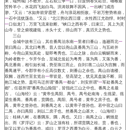
来，端州城门不敢开。左右双江争
一
口，白波倒卷失崧台。咽喉最
苦羚羊小，水花四飞如白鸟。洪涛鼓舞不因风，
一
出峡门成浩
渺。"又云："水如奔箭穿霞壁，舟与浪花相拒敌。千岩万壑势将崩，
一
石中流犹荡击。"又云："北江势比西江缓，水性西江尤劲悍。时时
一
口似龙门，万里飞流束欲断。"峡口之西有亭，曰束江。其上为灵
山寺，登之俯视建瓴，水头十丈，排山而下，真滔天之势也。
三山
会城中故有三山，其在番禺治东南
一
里者曰番山，迤逦而北
一
里曰禺山，其北曰粤秀。昔人尝以尧山及番禺为三山，与五岭并
称。今尧山莫知其处，疑即粤秀也。三山之脉，自白云蜿蜒而来，
为岭者数十，乍开乍合，至城北耸起为粤秀，落为禺，又落为番，
禺北番南，相引如长城，势至珠江而止。自刘凿二山以为宫阙，而
番禺遂平。今郡学有小丘高仅数丈，则番山之余也。禺山自谯楼、
双阙，连西竺至玄览台
一
带皆是。登高望之，犹见其盘旋不断、回
抱三城之势。盖司马迁所谓"番禺
一
都会"，刘安所谓"
一
军处番禺之
都"，任嚣所谓"番禺负山险阻"，皆指此三山之中也。番禺之名最
古，《山海经》云："黄帝生禺阳、禺号。禺号处南海，生徭梁。徭
梁生番禺。番禺者，贲隅也。禺阳、禺号者，黄帝之庶子也。番
禺，黄帝之曾孙也。则番禺之名，以黄帝子曾孙也。若中宿之山曰
二禺，亦曰禺阳，则以二庶子也。然番禺之山甚大，《山海经》
云：桂林八树，在番隅东。隅，禺也。又曰：南禺之山，鹓雏是
出。而《罗浮记》云：罗山之顶有桂，所谓贲隅之桂。贲，番也，
则又以罗山为番禺也。或曰：罗浮之西麓为白云。番禺者，白云之