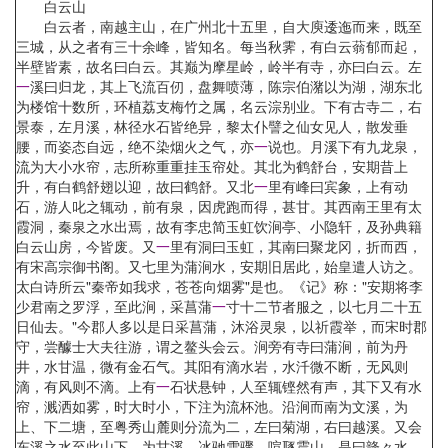
白云山
白云者，南越主山，在广州北十五里，自大庾逶迤而来，既至
三城，从之者有三十余峰，皆知名。每当秋霁，有白云蓊郁而起，
半壁皆素，故名曰白云。其巅为摩星岭，岭半有寺，亦曰白云。左
一
溪曰归龙，其上飞流百仞，盘舞喷薄，陈宗伯潴以为湖，湖东北
为楼馆十数所，环植荔支梅竹之属，名云淙别业。下有古寺二，右
景泰，左月溪，林径水石皆绝异，黎太仆譬之仙女见人，散发垂
腰，而姿态自远，绝不染烟火之气，亦
一
说也。月溪下有九龙泉，
流为大小水帘，志所称重重挂玉帘处。其北为鹤舒台，安期昔上
升，有白鹤舒翅以迎，故曰鹤舒。又北
一
里有峰曰宾象，上有动
石，游人叱之辄动，前有泉，因虎跑而得，甚甘。其西南王里有太
霞洞，秦泉之水出焉，故有李忠简玉虹饮涧亭、小隐轩，及孙典籍
白云山房，今皆废。又
一
里有洞曰玉虹，其南曰聚龙冈，折而西，
有宋高宗御书阁。又七里为蒲涧水，安期旧居此，始皇遣人访之。
太白诗所云"秦帝如我求，苍苍向烟雾"是也。《记》称："安期将李
少君南之罗浮，至此涧，采菖蒲
一
寸十二节者服之，以七月二十五
日仙去。"今郡人多以是日采菖蒲，沐浴灵泉，以祈霞举，而宋时郡
守，尝醵士大夫往游，谓之鳌头会云。涧旁有寺曰蒲涧，前为丹
井，水甘温，微有金石气。其阳有滴水岩，水汘微不断，无风则
滴，有风则不滴。上有
一
石状悬钟，人至辄铿然有声，其下又有水
帘，溅洒如雾，时大时小，下注为流杯池。沿涧而南为文溪，为
上、下二塘，至粤秀山麓则分流为二，左曰菊湖，右曰越溪。又会
东溪之水至此山下，为甘溪，冰驰雪骤，喧豗震山，是曰韸々水。