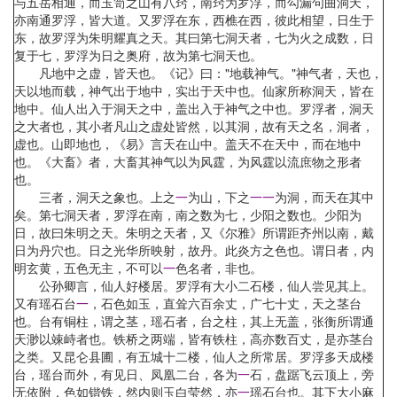
与五岳相通，而玉笥之山有八窍，南窍为罗浮，而勾漏句曲洞天，
亦南通罗浮，皆大道。又罗浮在东，西樵在西，彼此相望，日生于
东，故罗浮为朱明耀真之天。其曰第七洞天者，七为火之成数，日
复于七，罗浮为日之奥府，故为第七洞天也。
凡地中之虚，皆天也。《记》曰："地载神气。"神气者，天也，
天以地而载，神气出于地中，实出于天中也。仙家所称洞天，皆在
地中。仙人出入于洞天之中，盖出入于神气之中也。罗浮者，洞天
之大者也，其小者凡山之虚处皆然，以其洞，故有天之名，洞者，
虚也。山即地也，《易》言天在山中。盖天不在天中，而在地中
也。《大畜》者，大畜其神气以为风霆，为风霆以流庶物之形者
也。
三者，洞天之象也。上之
一
为山，下之
一
一
为洞，而天在其中
矣。第七洞天者，罗浮在南，南之数为七，少阳之数也。少阳为
日，故曰朱明之天。朱明之天者，又《尔雅》所谓距齐州以南，戴
日为丹穴也。日之光华所映射，故丹。此炎方之色也。谓日者，内
明玄黄，五色无主，不可以
一
色名者，非也。
公孙卿言，仙人好楼居。罗浮有大小二石楼，仙人尝见其上。
又有瑶石台
一
，石色如玉，直耸六百余丈，广七十丈，天之茎台
也。台有铜柱，谓之茎，瑶石者，台之柱，其上无盖，张衡所谓通
天渺以竦峙者也。铁桥之两端，皆有铁柱，高亦数百丈，是亦茎台
之类。又昆仑县圃，有五城十二楼，仙人之所常居。罗浮多天成楼
台，瑶台而外，有见日、凤凰二台，各为
一
石，盘踞飞云顶上，旁
无依附，色如锴铁，然内则玉白莹然，亦
一
瑶石台也。其下大小麻