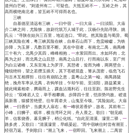
道州白芒岭。"则道州有二，可疑也。大抵五岭不
一
，五岭之外，其
高而横绝南北者，皆五岭不可得而名也。
三峡
自基德至清远有三峡，
一
曰中宿，
一
曰大庙，
一
曰浈阳。大庙
介二峡之间，尤险狭，故尉佗筑万人城于此，汉杨仆先陷寻陕。姚
氏云："寻陕在始兴三百里，地近连口。"即此。然其险盖与蜀异。蜀
三峡其险在滩，粤三峡其险在峡，自皋石山而下，危蛮峻巘，为铁
步障，为玉屏，凡数百里不断。其在中宿者，有南北二禺，南禺峰
三十有六，北禺少其四，峰峰相抱，
一
水萦回而出。水如环肉，北
禺为之好，而北禺之山且憩，南禺之山且行。行而南以东，至广州
为白云诸峰，又东至海上为罗浮。其憩者，耸而为峰，两两壁合，
镵锐绝特，望之若攒玉插天，其下苍磴屈盘，箐从茂密，临危飞石
与古木互相撑拒，往往有崩陷之患，盖粤山之第
一
崄。南禺路陡
绝，挽舟车率从北禺，衣钩笮挂，乍却乍前。至浈阳，路益紧束，
彼此绳索相牵，腾藉而上，踝血沾溉利石，往往至剧。陈岩野先生
诗云："双峰若人立，举手相攀摘。步障四十里，恺崇势均敌。磴道
虽新凿，猿猱苦绝壁。往年罥牵夫，山鬼至今嗅。"其险如此。大庙
峡，
一
曰香炉，当虞夫人庙右，有
一
峰状若香炉，故名。其前有二
小峰，曰狮子、眠羊，横当湾环之间，舟人畏之。歌曰："朝见眠
羊，估客烧香。暮见狮子，梢公化纸。"自此至清溪、濛里二驿，
一
路多虎，又歌曰："清溪濛里，早眠晏起。"而中宿峡往时尝有潮至，
经宿乃返。予则歌曰："潮上飞来，
一
宿即回。飞来潮上，二禺皆