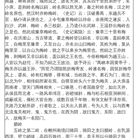
南越，裨将庾胜，城而戍之，故名大庾。其东四十里胜弟所守，名
小庾。是则岭名梅以鋗，岭名庾以胜兄弟，秦之时岭名梅，汉之时
岭名庾也。然汉时亦称梅岭。《史记》云：汉破番禺，东越兵不
至，杨仆请从便击之。上令屯豫章梅岭以待命，余善闻之遂反，入
白沙、武林、梅岭，杀三校尉。上乃遣仆出武林，王温舒出梅岭击
之是也。然此或豫章梅岭也。《史记索隐》云：豫章三十里有梅
岭，在洪崖山，当古驿道。要之梅岭皆以鋗名，非以梅，盖鋗奉其
王，自梅里至豫章，又至台山，亦名台山曰梅岭。其姓为梅，复从
梅里至，以台山为梅岭，犹之乎以皋乡为梅里也。然鋗之王亦姓
梅，则梅岭又非以鋗名，盖以鋗之王名也。今俗称梅岭为越王山，
人皆以为赵佗，不知乃鋗之王故治。故予诗云："禺峡本因黄帝子，
梅关亦以越王孙。"而世乃谓陆凯折梅寄友，岭遂名梅，因筑折梅亭
其上，谬矣。岭有红梅驿，驿有城，当岭路之半。累石为门，南北
以北为中，相传鋗所家在焉。自驿至岭头六十里为梅关，从大庾县
而南者，望关门两峰相夹，
一
口哆悬，行者屈曲穿空，如出天井。
从保昌而北者，
一
路风阜绵亘，岩磴倾斜，梅与松石相亚涧林间，
或蔽或见，偃松大皆合抱，或数百或千年物，有张文献手泽存焉。
关路乃文献所辟，行者歌之，以关出入甚易，号为人关，以与西粤
北流鬼关相对。鬼，鬼方也，在西为阴，故曰鬼方。东阳，故曰
人，故梅关
一
名阳门。
腊岭
五岭之第二岭，在郴州南境曰骑田，骑田之支曰腊岭，在乳源
西境。壁立峭拔，高四百馀仞，周三十里，盖天所以分骑田之险