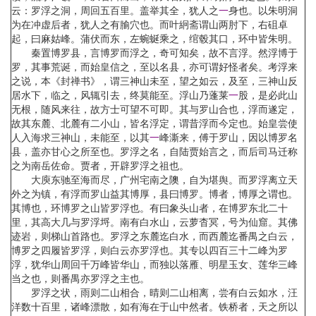
云：罗浮之洞，周回五百里。盖举其全，犹人之
一
身也。以朱明洞
为在冲虚后者，犹人之有腧穴也。而叶絅斋谓山两肘下，右砠卓
起，曰麻姑峰。蒲伏而东，左蜿蜒乘之，绾毂其口，环中皆朱明。
秦置博罗县，言博罗而浮之，奇可知矣，故不言浮。然浮博于
罗，其事荒诞，而始皇信之，至以名县，亦可谓好怪者矣。考浮来
之说，本《封禅书》，谓三神山未至，望之如云，及至，三神山反
居水下，临之，风辄引去，终莫能至。浮山乃蓬莱
一
股，是必此山
无根，随风来往，故方士可望不可即。其与罗山合也，浮而遂定，
故其东麓、北麓有二小山，皆名浮定，谓昔浮而今定也。始皇尝使
人入海求三神山，未能至，以其
一
峰澌来，傅于罗山，因以博罗名
县，盖亦甘心之所至也。罗浮之名，自陆贾始言之，而后司马迁称
之为南岳佐命。贾者，开辟罗浮之祖也。
大庾东驰至海而尽，广州宅南之隩，自为堪舆。而罗浮离立天
外之为镇，有浮而罗山益其博厚，县曰博罗。博者，博厚之谓也。
其博也，环博罗之山皆罗浮也。有曰象头山者，在博罗东北二十
里，其高大几与罗浮埒。南有白水山，云萝杳冥，号为仙窟。其佛
迹岩，则梯山首路也。罗浮之东麓迄白水，而西麓迄番禺之白云，
博罗之四履皆罗浮，则白云亦罗浮也。其专以四百三十二峰为罗
浮，犹华山周回千万峰皆华山，而独以落雁、明星玉女、莲华三峰
当之也，则番禺亦罗浮之主也。
罗浮之状，雨则二山相合，晴则二山相离，尝有白云如水，汪
洋数十百里，诸峰漂散，如有海在于山中然者。铁桥者，天之所以