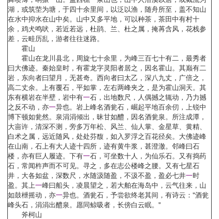
湖，或筑茔为塘，于四十余里间，以泛以渔，随舟所至，盖不知山
在水中抑水在山中矣。山中又多平地，可以种茶，茶田中有村十
余，鸡犬鸣吠，若近若远，杜鹃、兰、杜之属，掩苒含风，花栈参
差，云畦历乱，游者往往迷路。
霍山
霍山在龙川县北，周旋七十余里，为峰三百七十有二，最秀者
曰大佛迹。秦始皇时，有霍龙字灵阳者居之，因名霍山。其巅有二
岩，东向者曰望月，无甚奇。西向者曰太乙，深八九丈，广倍之，
高二丈余。上有覆石，平如掌，左右两峰夹之，是为霍山洞天。其
东有横岩在半壁，岩中有
一
石，出地数尺，人偶撼之辄动，乃力撼
之反不动，亦
一
异也。岩上峰名酒瓮石，崛起平地百余仞，上锐中
博下顿如瓮然。泉涓涓倾出，昧甘如醴，因名酒瓮泉。所注成潭，
大亩许，清深不测，旁多万年松、风兰、仙人掌、金星草、黄精、
白术之属，远近随风，处处芬馥，如入罗浮之百花径矣。大佛迹峰
在山南，石上有大人迹十四所，迹有黄牛浆，甚澄澈。邻峰曰石
楼，亦有巨人履迹。下有
一
石，可坐数十人，为仙乐石。又有捣药
石，常闻杵声而不可见。寻之，多在志公楼峰之腰。又有七星石
井，大各如盆，深数尺，水随汲随盈，不汲不盈，盈必七井
一
时
盈。其上
一
峰曰船头，凌晨望之，若大舶在海岛中，云气往来，山
如鼓枻摇动，亦
一
异也。酒瓮石，予尝欲终老其间，有诗云："酒瓮
峰头石，涓涓出醴泉。愿同鲸吸者，长傍白云眠。"
斧柯山