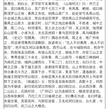
南麓也，则白云、罗浮皆可名番禺也。《山海经注》曰：丹穴之
东，是曰南禺之山，其广四千七百三十里，有凤凰、鹓雏。或曰南
禺谓罗山之南，番禺之东也。则禺山甚广大，处处皆可名禺山也。
今会城之禺山虽没，而自清远至博罗，谓皆禺山之所磅礴焉可也。
番禺之山甚大，故秦汉时，以广州之地总称番禺，不然者，城中之
番、禺二小山，特培塿耳。昔人合之以名广州，其义何居。地理家
众山皆尊，小者为主，夫岂其然耶！番与贲同音潘，禺与嵎通作
隅。《史记》宅隅夷。《列子》隅谷亦作禺。禺之名，惟广州有
之，而说者谓番禺旧读翻容。故谚有云："北人不识番禺，南人不识
盩厔"，然不知又何以读番禺也。西竺山名，在今城隍祠后，然亦平
矣。而南海县治西南，有坡山高五六丈，俯临大市，亦皆三山之支
云。粤秀耸拔三十余丈，旧有番、禺二山前导，今巍然三峰独峙，
为南武之镇。城跨山腰而出，下有二门，左曰大北，右曰小北，中
峰之正脉，落于越王故宫，故都使司署是也。山上有朝台故址，相
传台象北斗为之，圆基千步，平顶三亩，复道飞轩，逶迤曲折。是
南越王朔望升拜以朝汉，自称蛮夷大长老夫臣佗昧死再拜上书皇帝
陛下之处也。《南越志》云：熙安县东南有固冈，高数十丈，冈西
面为羊肠道，尉佗登此望汉而朝宗，故曰朝汉台。台从西历番、禺
二山以上，石路纡回，《广州记》以为直峭百丈，螺道登进是也。
台西有歌舞冈，乃佗三月三日修禊之处，刘叠石为道，名曰呼銮。
夹栽甘菊、芙蓉其间，与群臣游宴，又名此冈曰游台。台久废，今
但曰台冈。此三山之大概也。