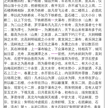
之则重檐四柱，窗户相通，烟霞开阖，常若有人往来。度其高，仅
得山顶十分之四，然俯视沧溟，夜半见日，亦不减飞云之上焉。二
石楼两峰相际，其脊乃铁桥，故凡登飞云者，自二楼而上，必度此
桥，率以此为铁桥矣，不知乃下铁桥也。盖石楼二，以大小分；铁
桥二，以上下分也。下铁桥西有
一
大瀑布，所谓分水〈山奥〉泉
源，为二山之界者。罗浮瀑布凡九百八十有奇，流为长溪者七十有
二，潴为潭七，为神湖
一
，为渊池者六，天下名山未有瀑布多于此
者。最高为分水〈山奥〉之泉源，从二顶而下约三千丈。大则蝴蝶
洞之水帘。次高则明福观之小水帘，黄龙洞之二瀑布，夜乐洞之瀑
布，流杯池之二瀑布，龙王坑之瀑布，东麓之白水，皆以数百仞
计。其在神湖者，上
一
瀑布输之，下众瀑布派之，转相高下，倾泻
如注霤，尤奇，其他渊潭之水，
一
一
皆然。大约水斜则为帘，直则
为布。石壁平则合悬而为布，不平则分落而为帘也。罗浮石壁多
平，故水之为悬布多，而为垂帘者少也。水帘凡二，有大小之名，
自梅花村西行二十余里，及大水帘，冬时水势小，从旁披洒，不及
石上三之
一
。春夏之交，水尽冒出石上，内澎湃而外霏微，乃极穿
云络雨之致。或曰：凡水以山为屏，山以水为障。大水帘在罗山，
所以蔽二石楼。小水帘在浮山，所以蔽蓬莱、夜乐二洞。是山盖有
璇台、瑶室七十二所，多隐于瀑布之中。而朱明洞者，尝有人缒下
至五丈许，下视无底，日月星辰无不备，初有白云，须臾散漫五
色。茅君传谓，其北与句曲洞天相通，中皆大道，可达林屋、岱
宗。甘泉云：朱明在冲虚观后，左倚虾蟆、玉女，右挹麻姑、石
楼，流水氵虢々，从岩口而出，有大石刻曰"朱明洞"者是也。泰泉