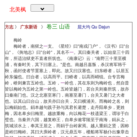
北美枫
卷三 山语
方志
》
广东新语
》
屈大均 Qu Dajun
梅岭
梅岭者，南狱之
一
支。《星经》曰"南戎门户"，《汉书》曰"台
山"，《舆地志》曰"台岭"，其名不
一
。其曰秦关者，以始皇三十四
年，所适治狱吏不直者所筑也。《南康记》云："南野三十里至横
浦，有秦时关，其下曰塞上。"是也。南越吕嘉叛，杀汉将军韩千
秋，函封使者节置塞上，即此。故又曰汉塞也。曰东峤者，以居五
岭东偏也。曰台者，以高而平。曰峤者，以高而峭锐。台专言梅
岭，峤则兼言五岭也。五岭，
一
岭也，其在东则为梅岭也，然自昔
皆以梅岭为五岭之第
一
岭也。五岭皆越门，若台关则秦所筑，故亦
曰秦南门也。汉之北塞至寒门，南塞至暑门，台关又暑门之大者
也。以其山曰台山，故关亦曰台关，又曰横浦关。而梅岭之名，则
以梅鋗始也。鋗本越句践子孙与其君长避楚，走丹阳皋乡，更姓
梅，因名皋乡曰梅里。越故重梅，向以梅花
一
枝遗梁王，谓珍于白
璧也。当秦并六国，越复称王，自皋乡逾零陵至于南海，鋗从之，
筑城浈水上，奉其王居之，而鋗于台岭家焉。越人重鋗之贤，因称
是岭曰梅岭。其曰大庾岭者，汉元鼎五年，楼船将军杨仆出豫章击