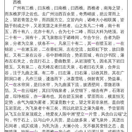
西樵
广州有三樵，曰东樵，曰南樵，曰西樵。西樵者，南海之望，
而东樵罗浮之佐也。去广州治西百余里，奇秀峭拔，挹云霄而上
之，望若青莲之华，而四面方立。立皆内向，诸峰大小相联属，皆
隐于削成之中，又若芙蕖之未开然者。山之东凡二十峰，南十有
五，西十有八，北亦十有八，合为七十二峰，而以大科为绝顶。岩
二十有
一
，洞有十，其飞泉散出于诸峰间，乍合乍分。合者为卧
泉，分者为立泉，状各不
一
。凡泉三十有二，其
一
在喷玉岩，
一
在
锦岩，
一
在漱玉岩，二在垂虹洞。左右交流，如双虹下饮，故曰垂
虹。又有二泉在云谷，谷中群峰回合，势若层城，有白沙书院，瀑
布左右夹之，合流行石上，委曲数里，从岩顶喷飞，因名其下岩曰
喷玉。又有泉二，在天峰左者曰左天泉，右者曰右天泉，合奔云
谷，注于九曲之溪。有二亭，曰左瀑，曰右瀑，以收其胜。其在广
郎洞口者，凡作三级，逶迤而下，冰轰雪吼，倒射青冥，势益暴。
又
一
在水帘洞，是曰水帘，为九曲溪下流，披洒壁间，霏微若珠
箔。又
一
在云端村，其曰泻钱泉者，从空细下，倾击有声，石薄岩
虚，琮琤相应，亦
一
瀑布也。其在碧玉洞者，擘厓而出，横直恒无
定势，余气为烟为雾者，冥濛竟数十丈，望之常若非泉然。盖自喷
玉岩至此，为飞泉者十有三矣，而以此碧玉之瀑为最奇。予尝冒雨
从飞玉台至泉顶观之，绝爱友人陈中洲"壁立
一
片雪，风含白云端"之
句，书于石上，以与山中人共赏。是山故多泉，诸飞泉外，其迸出
石间者，或仄或涌，为乳为汤，大澜小沦，无不极其变怪之态，盘
舞喷薄，响振
一
山。盖西樵
一
泉山也，山中人沿溪以居，或截流为