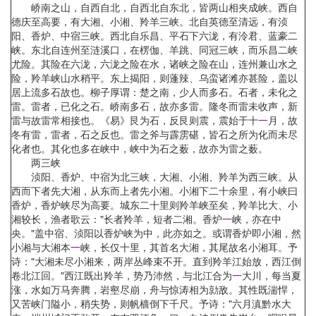
峤南之山，自西自北，自西北自东北，皆两山相夹成峡。西自
德庆至高要，有大湘、小湘、羚羊三峡。北自英德至清远，有浈
阳、香炉、中宿三峡。西北自乐昌、平石下六泷，有泠君、蓝豪二
峡。东北自连州至涟溪口，在楞伽、羊跳、同冠三峡，而乐昌二峡
尤险。其险在六泷，六泷之险在水，诸峡之险在山，连州兼山水之
险，羚羊峡山水稍平。东上揭阳，则蓬辣、乌蛮诸滩亦甚险，盖以
居上流多石故也。柳子厚谓：楚之南，少人而多石。石者，未化之
雷。雷者，已化之石。峤南多石，故亦多雷。隆冬而雷未收声，新
雷与故雷常相接也。《易》艮为石，反艮则震，震始于十
一
月，故
冬有雷，雷者，石之反也。雷之斧与霹雳碪，皆石之所为化而未尽
化者也。其化也多在峡中，峡中为石之薮，故亦为雷之薮。
两三峡
浈阳、香炉、中宿为北三峡，大湘、小湘、羚羊为西三峡。从
西而下者先大湘，从东而上者先小湘。小湘下二十余里，有小峡曰
香炉，香炉峡尽为高要。城东二十里则羚羊峡至矣，羚羊比大、小
湘较长，渔者歌云："长者羚羊，短者二湘。香炉
一
峡，亦在中
央。"盖中宿、浈阳以香炉峡为中，此亦如之。或谓香炉即小湘，然
小湘与大湘本
一
峡，长仅十里，其首名大湘，其尾故名小湘耳。予
诗："大湘未尽小湘来，两岸丛峰束不开。直到羚羊江始放，西江倒
卷北江回。"西江既出羚羊，势乃沛然，与北江合为
一
大川，每当夏
涨，水如万马奔腾，岩壑尽崩，舟与惊涛相为勍敌。其性既湍悍，
又苦峡门隘小，稍失势，则帆樯倒下千尺。予诗："六月滇黔水大