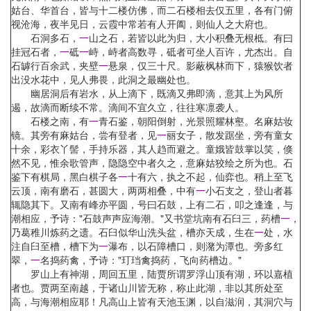
姑台、华首台，皆与十二楼仿佛，而二石楼相去仅五里，各有门俯
视沧海，夜半见日，云霞中常若有人开阖，则仙人之大府也。
石洞多石，
一
山之石，若皆以此为归，大小积叠无根柢。有曰
挂冠石者，
一
砥
一
峙，峙者高数寻，砥者可坐人百许，尤杰出。自
石罅行百余武，夹壁
一
悬泉，仅三十尺。影蔽枫林而下，猿猴饮者
出没水花中，见人弗畏，此洞之最幽处也。
幽居洞后有岩水，从上滴下，既滴又弗即滴，意其上为风所
遏，故滴而断续不常。滴间不宜久立，往往寒凛袭人。
石楼之南，有
一
青石鉴，朝阳倒射，光景照耀林壑。名麻姑妆
镜。其旁有麻姑台，尝有登者，见
一
丽女子，散发踞坐，旁有童女
十余，彩衣丫髻，手持乐器，其人趋而避之。童娥皆鼓掌以笑，倏
然不见，惟余歌管声，隐隐空中者久之，意麻姑狡绘之所为也。石
鉴下有棋局，黑白棋子各
一
十有六，执之不起，仙弈也。稍上至飞
云顶，南有磨石，甚圆大，两两相叠，中有
一
小石支之，登山者暮
辄隐其下。又南有峰亦平圆，号曰石鼓，上有二石，叩之逢逢，与
潮相应，予诗："石鼓声声应海潮。"又书堂坑南有石臼三，药槽
一
，
乃葛稚川炼药之遗。石臼似华山洗头盆，槽亦天成，生在
一
处，水
注自臼至槽，槽下为
一
瀑布，以石障槽口，则潴为潭也。旁多红
翠，
一
名捣药禽，予诗："玎珰禽捣药，飞向药槽边。"
罗山上有神湖，周回五里，陆贾所谓罗浮山顶有湖，环以嘉植
者也。贾两至南越，于诸山川皆无称，称止此湖，非以其所处至
高，与海潮相应耶！凡高山上皆有天池玉渊，以自滋润，其洞穴与