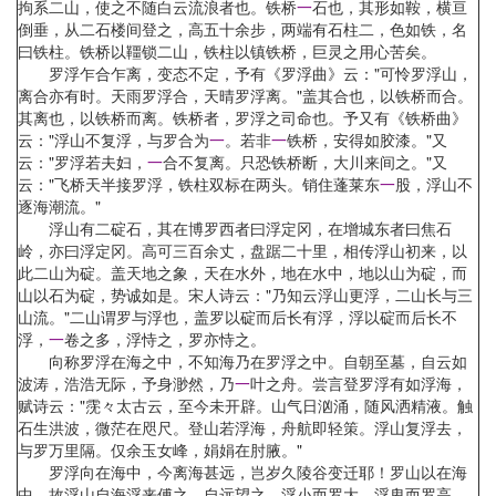
拘系二山，使之不随白云流浪者也。铁桥
一
石也，其形如鞍，横亘
倒垂，从二石楼间登之，高五十余步，两端有石柱二，色如铁，名
曰铁柱。铁桥以韁锁二山，铁柱以镇铁桥，巨灵之用心苦矣。
罗浮乍合乍离，变态不定，予有《罗浮曲》云："可怜罗浮山，
离合亦有时。天雨罗浮合，天晴罗浮离。"盖其合也，以铁桥而合。
其离也，以铁桥而离。铁桥者，罗浮之司命也。予又有《铁桥曲》
云："浮山不复浮，与罗合为
一
。若非
一
铁桥，安得如胶漆。"又
云："罗浮若夫妇，
一
合不复离。只恐铁桥断，大川来间之。"又
云："飞桥天半接罗浮，铁柱双标在两头。销住蓬莱东
一
股，浮山不
逐海潮流。"
浮山有二碇石，其在博罗西者曰浮定冈，在增城东者曰焦石
岭，亦曰浮定冈。高可三百余丈，盘踞二十里，相传浮山初来，以
此二山为碇。盖天地之象，天在水外，地在水中，地以山为碇，而
山以石为碇，势诚如是。宋人诗云："乃知云浮山更浮，二山长与三
山流。"二山谓罗与浮也，盖罗以碇而后长有浮，浮以碇而后长不
浮，
一
卷之多，浮恃之，罗亦恃之。
向称罗浮在海之中，不知海乃在罗浮之中。自朝至墓，自云如
波涛，浩浩无际，予身渺然，乃
一
叶之舟。尝言登罗浮有如浮海，
赋诗云："霃々太古云，至今未开辟。山气日汹涌，随风洒精液。触
石生洪波，微茫在咫尺。登山若浮海，舟航即轻策。浮山复浮去，
与罗万里隔。仅余玉女峰，娟娟在肘腋。"
罗浮向在海中，今离海甚远，岂岁久陵谷变迁耶！罗山以在海
中，故浮山自海浮来傅之。自远望之，浮小而罗大，浮卑而罗高，