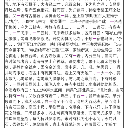
乳，地下有石棋子，大者径二寸，凡百余枚。下为和光洞，安昌期
丹灶在焉，常产五色榴花。折而西，为归猿洞，孙恪妻留玉环之处
也。又
一
岩有古窑器，函黄金蜕
一
具，壁上刻"秦时五百人避难于
此"九字。上即古飞来寺，梁普通年，二帝子自舒州移至此，
一
角遗
于梅关，今为云封寺。粤故有客山二，
一
曰浮，
一
曰逃石。有客寺
二，
一
曰飞来，
一
曰云封。飞来寺颇多题咏，区海目云："客帆山寺
两依依，闻道飞来便欲飞。若使客帆同此寺，不烦
一
宿也能归。"予
和云："潮至胥江力渐微，峡门开处野猿归。空王亦爱禺阳好，飞寺
而今更不飞。"寺后绝壁有"云隐"二字，罗隐所篆，上尝生异云，祷
之辄雨，称云台峰。距古寺数里，又有
一
岩，内分三洞，甚高广。
唐时望气者言：南海有灵山产神草。遣使求之，果于此得金芝数十
茎，锵然作金钱声，因名金芝岩。岩中床、几、瓶、垆悉具，
一
丹
井与海眼通，石盂中有乳英满注。岩上又有天池二，
一
大
一
小，其
水散为北禺诸泉。南禺巅为缥幡岭，与北禺之巅并高。下有钟楼
冈，
一
巨钟旧悬其上，俄飞入水，每寺中伐鼓，水底钟隐隐相应。
今渔者歌有云："山上钟声水底闻，南禺飞落北禺云。"谓此也。由冈
西折有
一
洞，又数百级有岩二，坞三，平台
一
，皆产金粟花。泉分
数道而下，流为花溪，自
一
湾至于五湾，湾尽为百花洲。第五湾上
有奇石三叠，高五十尺，平衍而白，名瑶台。下有花阡，叔子瘗落
花之所也。二禺皆多水，凡山罅辄有流泉迸出。而南禺尤多泉，所
冲啮厓崩堑断，每为桥以便牵挽。宋时有杙阁七十余间，今易以
石，礐路如丝，缭绕峰麓，舟上者百缆纠缠，钩藤罥石，乍断乍