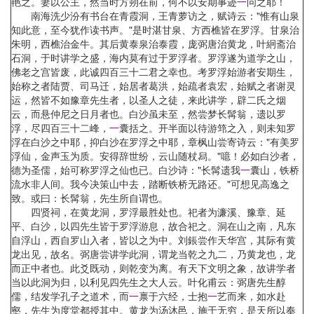
艳之。妻以公主，然当时方朔在前，何不以安期事迹
一
问之耶！
南海洗少汾有书台在青霞洞，王青萝访之，赋诗云："惟有山泉
知此意，至今犹作读书声。"是时湛甘泉、方西樵皆在罗浮。甘泉治
朱明，西樵治金牛。其后黄泰泉治泰霞，庞弼唐治黄龙，叶絅斋治
石洞，于时讲学之盛，海内莫有过于罗浮者。罗浮遂为道学之山，
佛老之宫皆废，此诚四百三十二君之幸也。考罗浮始游者安期生，
始称之者陆贾、司马迁，始居者葛洪，始疏者袁宏，始赋之者谢灵
运，然皆不如豫章先生者，以圣人之徒，来此讲学，辟二氏之烟
云，而悬仲尼之日月者也。白沙虽未至，然尝梦长髯翁，遗以罗
浮，尽四百三十二峰，
一
囊括之。开半面以待游筇之入，则未知罗
浮在白沙之中耶，抑白沙在罗浮之中耶，章枫山尝寄诗云："有美罗
浮仙，金声玉为质。安得辞世纷，云山随杖舄。"噫！必如白沙者，
德为圣儒，始可称罗浮之仙也已。白沙诗："长髯遗我
一
囊山，铁桥
流水非人间。我今决策山中去，踏断铁桥无路还。"可想见高逸之
致。或曰：长髯翁，先生所自谓也。
四贤祠，在黄龙洞，罗浮最胜处也。祀者为濂溪、豫章、延
平、白沙，以四先生皆于罗浮游息，故合祀之。洞在山之南，凡东
自浮山，西自罗山入者，皆以之为中。刘鋹尝作天华宫，其际有黄
龙出见，故名。弼唐尝讲学此洞，谓龙当乾之九二，乃黄龙也，龙
而正中者也。此爻既动，则乾变为离。有天下文明之象，故讲学者
当以此洞为归，以利见四先生之大人云。叶化甫云：弼唐先生醇
儒，结发学孔子之道术，而
一
禀于六经，士抱
一
艺而来，如水赴
壑，先生为度堂都授其中。黄龙为汤沐邑，施于无穷，是天所以奉