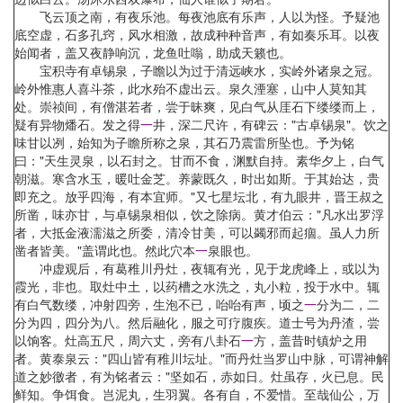
飞云顶之南，有夜乐池。每夜池底有乐声，人以为怪。予疑池
底空虚，石多孔窍，风水相激，故成种种音声，有如奏乐耳。以夜
始闻者，盖又夜静响沉，龙鱼吐嗡，助成天籁也。
宝积寺有卓锡泉，子瞻以为过于清远峡水，实岭外诸泉之冠。
岭外惟惠人喜斗茶，此水殆不虚出云。泉久湮塞，山中人莫知其
处。崇祯间，有僧湛若者，尝于昧爽，见白气从厓石下缕缕而上，
疑有异物燔石。发之得
一
井，深二尺许，有碑云："古卓锡泉"。饮之
味甘以冽，始知为子瞻所称之泉，其石乃震雷所坠也。予为铭
曰："天生灵泉，以石封之。甘而不食，渊默自持。素华夕上，白气
朝滋。寒含水玉，暖吐金芝。养蒙既久，时出如斯。于其始达，贵
即充之。放乎四海，有本宜师。"又七星坛北，有九眼井，晋王叔之
所凿，味亦甘，与卓锡泉相似，饮之除病。黄才伯云："凡水出罗浮
者，大抵金液濡滋之所委，清冷甘美，可以蠲邪而起痼。虽人力所
凿者皆美。"盖谓此也。然此穴本
一
泉眼也。
冲虚观后，有葛稚川丹灶，夜辄有光，见于龙虎峰上，或以为
霞光，非也。取灶中土，以药槽之水洗之，丸小粒，投于水中。辄
有白气数缕，冲射四旁，生泡不已，咍咍有声，顷之
一
分为二，二
分为四，四分为八。然后融化，服之可疗腹疾。道士号为丹渣，尝
以饷客。灶高五尺，周六丈，旁有八卦石
一
方，盖昔时镇炉之用
者。黄泰泉云："四山皆有稚川坛址。"而丹灶当罗山中脉，可谓神解
道之妙徼者，有为铭者云："坚如石，赤如日。灶虽存，火已息。民
鲜知。争饵食。岂泥丸，生羽翼。各有自，不爱惜。至哉仙公，万