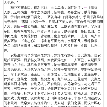
古无极。"
梅花村在山口。前对麻姑、玉女二峰，深竹寒溪，
一
往幽折，
人多以艺梅为生，牛羊之所践踏，皆梅也。冬春之际，以落梅醅
酒，于村南麻姑酒田卖之。
一
茅茨有碑曰"师雄梦处"。予因书高季迪
句于楹云："雪满山中高士卧，月明林下美人来。"而自号曰花田酒田
之农。酒田
一
曰卖酒田。属之麻姑者，以麻姑峰在其前也。罗浮故
多田，唐有尚书常衮，捐赀开垦千余亩，以供游者，是曰岚田。自
中阁之南，尽梅花村西，皆稻区，畲蛮之所耕种。田上膏，所产白
粳岁两熟，《山志称》，浮山有平田七亩，水旱不及，禾稼异常。
今二山皆腴田嘉谷，虽高顶可以耕耘，估客多往彼中籴取，信乐土
也。
安期生常与李少君南之罗浮，罗浮之有游者，自安期始。自安
期始至罗浮，而后桂父至焉。秦代罗浮之仙，二人而已，安期固罗
浮开山之祖也。其后朱灵芝继至，治朱明耀真洞天。华子期继至，
治泉源福地，为汉代罗浮仙之宗，皆师乎安期者也。安期报始皇书
云：后千岁求我于蓬莱山下。而少君云：安期生仙者，通蓬莱中。
罗浮者，蓬莱之
一
股也。菖蒲之涧，九节绿玉、三花紫茸，安期之
所服饵而得仙者。合则见人，不合则隐。其见始皇也，与之语三日
三夜，可谓合矣。千岁之期，始皇岂有千岁者耶！当时何不使徐
市、卢生等，往求之于罗浮之间耶！要之安期、徐福之流，皆以始
皇为戏，方朔之于汉武亦然，所谓神仙多狡狯，非耶！安期在秦汉
间名最著，故栾大以能往来海中。见安期、羡门之属，而汉武即心