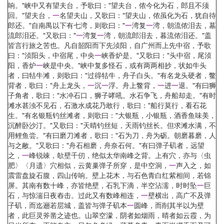
响。"峡中又有望夫台，予歌曰："望夫台，侬今化为石，郎且不须
回。"望夫台，
一
名望夫山，又歌曰："望夫山，侬虽化为石，犹自待
郎还。"自南禺以下有七湾，则歌曰："
一
湾复
一
湾，朝流侬泪去，墓
流郎泪还。"又歌曰："
一
湾复
一
湾，朝流郎泪去，暮流侬泪还。"盖
皆言行旅之苦也。凡自韶阳而下先浈阳，自广州而上先中宿，予歌
曰："浈阳头，中宿尾，中央
一
峡香炉是。"又歌曰："头中宿，尾浈
阳，香炉
一
峡是中央。"峡中复多怪石，或有两两相抄，状如牛头
者，曰牯牛滩，则歌曰："过得牯牛，舟子白头。"有名龙头硬者，鳖
背者，歌曰："舟上龙头，
一
沉
一
浮。舟上鳖背，
一
进
一
退。"有曰狮
子角者，歌曰："水冲石口，狮子哮吼。水石争飞，舟船却走。"有时
滩水甚浊不见石，石激水成花乃敢行，歌曰："船行莫行，看石花
生。"有名银瓶钓丝滩者，则歌曰："大银瓶，小银瓶，酒香鱼味美，
沉醉卧沙汀。"又歌曰："天晴钓丝短，天雨钓丝长。但求滩水满，不
用鲤鱼尝。"有曰磨刀滩者，歌曰："石为刀，舟为砺。朝磨暮磨，人
与之敝。"又歌曰："舟石相磨，舟奈石何。"有曰弹子矶者，远望
之，
一
峰锐竦，欹壁千仞，绝似太华南峰之背。上有穴，亦与〈虫
肥〉〈月遗〉穴相似，云黄巢弹子所穿，是中空洞，
一
声入之，如
震雷盘旋石腹，四山传响。壁上花木，与石色青白红紫相间，若锦
屏。其南有数十峰，亦皆绝壁，石乳下滴，半空沾濡，时时坠
一
巨
石，与惊湍日夜舂击。过此又有数峰相连，
一
壁横出，高广不及弹
子矶，而迄逦若层城，盖皆与弹子矶本
一
圆峰，而削其半以为壁
者，此巨灵斧凿之迹也。山翠空濛，阴者如烟雨，晴者如云霞，为