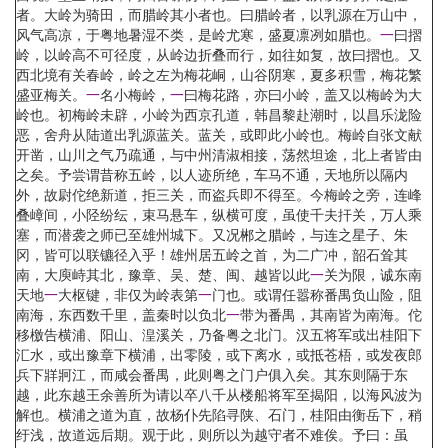
者。大岭为骑田，而腊岭其小者也。曰腊岭者，以乳源在万山中，
风气高凉，于粤地暑湿不类，是岭尤寒，盛夏凛冽如腊也。
一
曰摺
岭，以岭高不可径度，从岭边折叠而行，如往如复，故曰摺也。又
西北境有关春岭，岭之左为梅花峒，山谷阴寒，夏多积雪，梅花繁
盛亚梅关。
一
名小梅岭，
一
曰梅花路，亦曰小岭，盖又以梅岭为大
岭也。初梅岭未辟，小岭为西京孔道，韩昌黎赴潮时，以昌乐泷险
恶，舍舟从陆道出乳源蓝关。蓝关，或即此小岭也。梅岭自张文献
开凿，山川之气乃疏通，与中州清淑相接，荡然坦途，北上者皆由
之矣。予尝谓昔称五岭，以人迹所绝，车马不通，天地所以隔内
外，故尉佗绝新道，拒三关，而盗兵即不得至。今梅岭之旁，连峰
叠嶂间，小陉纷纭，束马悬车，纵横可度，虽使千夫扞关，万人乘
塞，而潜袭之师已至雄州城下。又况郴之腊岭，与连之星子、朱
冈，皆可以联镳径入乎！雄州居五岭之首，为二广冲，韶石耸其
南，大庾峙其北，豫章、吴、楚、闽、越皆以此
一
关为限，诚东南
天地
一
大枢键，非仅为岭表第
一
门也。或谓任嚣称番禺负山险，阻
南海，东西数千里，盖秦时以负北
一
带为番禺，其南皆为南海。佗
移檄告横浦、阳山、湟溪关，乃备粤之北门。汉五将军或出桂阳下
汇水，或出豫章下横浦，出零陵，或下离水，或抵苍梧，或发夜郎
兵下牂牁江，而咸会番禺，此则粤之门户俱入矣。其东则隔于东
越，此东越王余善所为请以卒八千从楼船将军至揭阳，以海风波为
解也。横浦之道为直，故杨仆先陷寻陕、石门，桂阳由衡岳下，稍
纡浅，故道远后期。观于此，则所以为越守者不难俟。予曰：虽