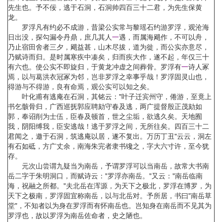
先生也。予不佞，逃于石洞，石洞帅四百三十二君，为先生保黄
龙。
罗浮凡有约必不成游，昔梁公实常与黎瑶石约游罗浮，观沧海
日出没，探勾漏令丹鼎，庶几其人
一
遇，而属海飓作，不可以舟，
乃止宿田舍者三夕，飓益甚，山木尽拔，道为徙，而公实亦意尽，
乃赋诗而归。是时属寒疾中凑矣，归而疾大作，遂不起，年仅三十
有六也。使公实不即旋归，于黄龙冲虚之间葬骨。罗浮有
一
诗人冢
焉，以与葛洪衣冠冢为邻，岂非罗浮之幸事乎哉！罗浮固灵山也，
得游与不得游，良有命焉，观公实可以知之矣。
叶化甫有逃庵在石洞，其铭云："叶子迁宾州守，倦游，至竟上
书乞骸骨归，广西巡抚郭应聘劾守春及逃，两广提督殷正茂劾如
郭，奉诏削为士伍，臣春及顿首，世之尘垢，欲逃久矣。天地囿
我，阴阳缚我，臣安逃哉！逃于罗浮之间，无所往矣。四百三十二
君闻之，邀于石洞，筑逃庵以居，遂不复出。万历丁丑"云云，洞左
有石如砥，方广丈余，南海朱完者隶书镵之，字大六寸许，至今犹
存。
元次山尝谓九疑当为南岳，予谓罗浮可以当南岳，故常大书南
岳二字于朱明洞口，而赋诗云："罗浮亦南岳。"又云："南岳临南
海，祝融之所都。"夫北岳在浑源，为天下之极北，罗浮在博罗，为
天下之极南，罗浮固宜称南岳，以与北岳对。予所居，书曰"南岳草
堂"，不知者以为身在罗浮而有怀南岳也。岂知身在南岳而不见其为
罗浮也，故以罗浮为南岳佐命者，史之陋也。