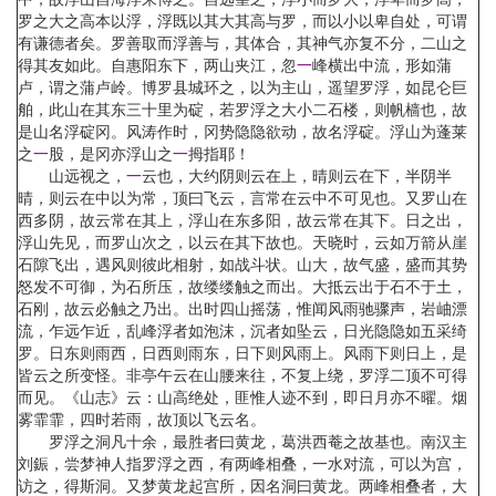
罗之大之高本以浮，浮既以其大其高与罗，而以小以卑自处，可谓
有谦德者矣。罗善取而浮善与，其体合，其神气亦复不分，二山之
得其友如此。自惠阳东下，两山夹江，忽
一
峰横出中流，形如蒲
卢，谓之蒲卢岭。博罗县城环之，以为主山，遥望罗浮，如昆仑巨
舶，此山在其东三十里为碇，若罗浮之大小二石楼，则帆樯也，故
是山名浮碇冈。风涛作时，冈势隐隐欲动，故名浮碇。浮山为蓬莱
之
一
股，是冈亦浮山之
一
拇指耶！
山远视之，
一
云也，大约阴则云在上，晴则云在下，半阴半
晴，则云在中以为常，顶曰飞云，言常在云中不可见也。又罗山在
西多阴，故云常在其上，浮山在东多阳，故云常在其下。日之出，
浮山先见，而罗山次之，以云在其下故也。天晓时，云如万箭从崖
石隙飞出，遇风则彼此相射，如战斗状。山大，故气盛，盛而其势
怒发不可御，为石所压，故缕缕触之而出。大抵云出于石不于土，
石刚，故云必触之乃出。出时四山摇荡，惟闻风雨驰骤声，岩岫漂
流，乍远乍近，乱峰浮者如泡沫，沉者如坠云，日光隐隐如五采绮
罗。日东则雨西，日西则雨东，日下则风雨上。风雨下则日上，是
皆云之所变怪。非亭午云在山腰来往，不复上绕，罗浮二顶不可得
而见。《山志》云：山高绝处，匪惟人迹不到，即日月亦不曜。烟
雾霏霏，四时若雨，故顶以飞云名。
罗浮之洞凡十余，最胜者曰黄龙，葛洪西菴之故基也。南汉主
刘鋠，尝梦神人指罗浮之西，有两峰相叠，
一
水对流，可以为宫，
访之，得斯洞。又梦黄龙起宫所，因名洞曰黄龙。两峰相叠者，大