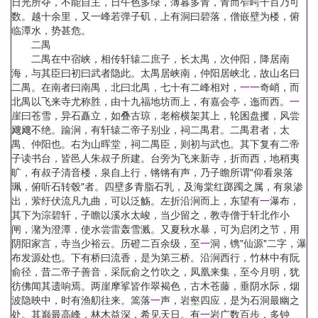
日光所夺，不能自主，日午色多绿，薄暮多青，青而岝崿千百乃可
数。越十余里，又
一
峰若弹子矶，上有洞曰碧落，僧嵌壁为楼，俯
临潭水，势甚危。
二禺
二禺在中宿峡，相传轩辕二庶子，长太禺，次仲阳，降居南
海，与其臣曰初曰武者隐此。太禺居峡南，仲阳居峡北，故山名曰
二禺。在南者曰南禺，北曰北禺，七十有二峰相对，
一
一
奇峭，而
北禺以飞来寺尤称胜，由十九福地坊而上，有嘉会亭，迤而西。
一
崖曰苍雪，异石矗立，如叠古琼，老榕横架其上，轮囷盘攫，风尝
飕飕不绝。踰涧，有轩辕二帝子别业，祠二禺君。二禺君者，太
禺、仲阳也。右为山晖堂，祠二禺臣，则初与武也。其下复有二帝
子读书台，皆邑人朱叔子所建。台旁为飞来新寺，折而西，地稍夷
旷，有叔子清音楼，泉自上行，锵锵有声，乃子瞻所谓"仰看泉落
珮，俯听石转毂"者。四壁多青脂石乳，及海棠红踯躅之属，有泉渗
出，萦纡伏流凡九曲，可以泛觞。左折沿涧而上，东望有
一
瀑布，
其下为淙碧轩，子瞻以溪水太峻，当少留之，教寺僧于轩北作小
闸，潴为澄潭，使水尝雷轰雪溅。又夏秋水暴，可为启闭之节，用
阴阳家言，寺当少裕云。历磴二百余级，至
一
洞，镌"仙源"二字，瀑
布发源处也。下有桥曰流香，是为第三桥。沿涧西行，竹林中有阮
俞径，昔二帝子善音，采阮俞之竹吹之，凤凰来集，至今月明，犹
彷佛闻其遗响焉。两崖摩挲皆作翠褐色，古木苍藤，垂阴水际，烟
波隐映中，时有渔舠往来。篙落
一
声，岩壑四应，是为石洞最幽之
处。其巅最高峰，林木益深，希见天日。有
一
岩广数百步，多钟