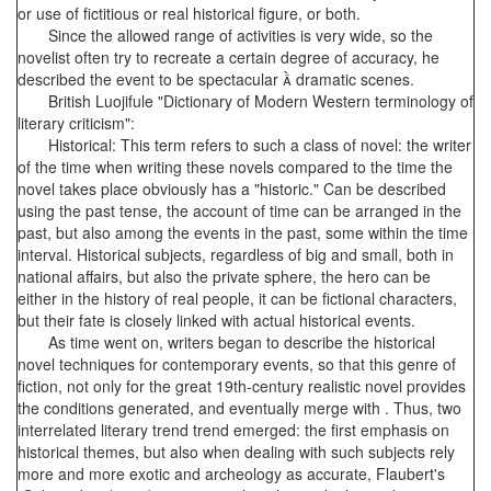
or use of fictitious or real historical figure, or both.
Since the allowed range of activities is very wide, so the
novelist often try to recreate a certain degree of accuracy, he
described the event to be spectacular  dramatic scenes.
British Luojifule "Dictionary of Modern Western terminology of
literary criticism":
Historical: This term refers to such a class of novel: the writer
of the time when writing these novels compared to the time the
novel takes place obviously has a "historic." Can be described
using the past tense, the account of time can be arranged in the
past, but also among the events in the past, some within the time
interval. Historical subjects, regardless of big and small, both in
national affairs, but also the private sphere, the hero can be
either in the history of real people, it can be fictional characters,
but their fate is closely linked with actual historical events.
As time went on, writers began to describe the historical
novel techniques for contemporary events, so that this genre of
fiction, not only for the great 19th-century realistic novel provides
the conditions generated, and eventually merge with . Thus, two
interrelated literary trend trend emerged: the first emphasis on
historical themes, but also when dealing with such subjects rely
more and more exotic and archeology as accurate, Flaubert's