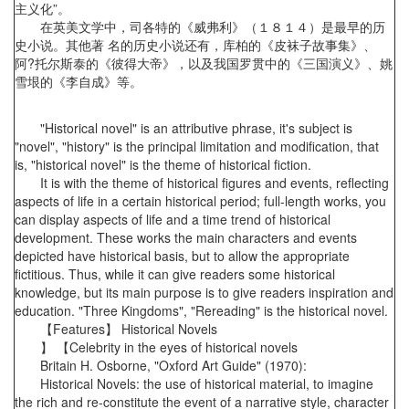
主义化”。
在英美文学中，司各特的《威弗利》（１８１４）是最早的历
史小说。其他著 名的历史小说还有，库柏的《皮袜子故事集》、
阿?托尔斯泰的《彼得大帝》，以及我国罗贯中的《三国演义》、姚
雪垠的《李自成》等。
"Historical novel" is an attributive phrase, it's subject is
"novel", "history" is the principal limitation and modification, that
is, "historical novel" is the theme of historical fiction.
It is with the theme of historical figures and events, reflecting
aspects of life in a certain historical period; full-length works, you
can display aspects of life and a time trend of historical
development. These works the main characters and events
depicted have historical basis, but to allow the appropriate
fictitious. Thus, while it can give readers some historical
knowledge, but its main purpose is to give readers inspiration and
education. "Three Kingdoms", "Rereading" is the historical novel.
【Features】 Historical Novels
】 【Celebrity in the eyes of historical novels
Britain H. Osborne, "Oxford Art Guide" (1970):
Historical Novels: the use of historical material, to imagine
the rich and re-constitute the event of a narrative style, character