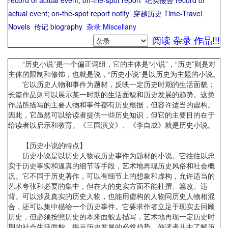
record of actual event; on-the-spot report
纪实报告 record of
actual event; on-the-spot report notify
穿越历史 Time-Travel
Novels
传记 biography
杂录 Miscellany
阅读 杂录 作品!!!
“历史小说”是一个偏正词组，它的主体是“小说”，“历史”则是对
主体的限制和修饰，也就是说，“历史小说”是以历史为主题的小说。
它以历史人物和事件为题材，反映一定历史时期的生活面貌；
长篇作品则可以展示某一时期的生活面貌和历史发展的趋势。这类
作品所描写的主要人物和事件都有历史根据，但容许适当的虚构。
因此，它虽然可以给读者提供一些历史知识，但它的主要目的在于
给读者以启示和教育。《三国演义》、《李自成》就是历史小说。
【历史小说的特点】
历史小说是以历史人物或历史事件为题材的小说。它往往以忠
实于历史事实和逼真的细节等手段，艺术地再现历史风俗和社会概
况。它不同于历史著作，可以有细节上的想象和虚构，允许适当的
艺术夸张和必要的集中，但在大的史实方面不能杜撰、篡改、违
背。可以涉及真实的历史人物，也能用虚构的人物同历史人物相混
合，还可以集中描绘一个历史事件。它要求作者立足于现实去回顾
历史，但必须按照历史的本来面貌去描写，艺术地再现一定历史时
期的社会生活面貌，揭示历史发展的必然趋势，使读者从中了解历