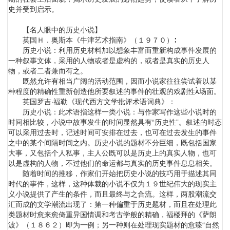
史并受到启示。
【名人眼中的历史小说】
英国Ｈ．奥斯本《牛津艺术指南》（１９７０）∶
历史小说：利用历史材料加以想象丰富而重新构成事件发展的
一种叙事文体，采用的人物或者是虚构的，或者是真实的历史人
物，或者二者兼而有之。
既然允许有相当广阔的活动范围，因而小说家往往尝试着以某
种程度的精确性重新创造他所要叙述的事件的壮观的戏剧性场面。
英国罗吉·福勒《现代西方文学批评术语词典》：
历史小说：此术语指这样一类小说：与作家写作这些小说时的
时间相比较，小说中故事发生的时间显然具有“历史性”。叙述的时态
可以采用过去时，记述时间可安排在过去，也可在过去发生的事件
之中的某个间隔时间之内。历史小说的题材不分巨细，既包括国家
大事，又包括个人私事，主人公既可以是历史上的真实人物，也可
以是虚构的人物，不过他们的命运都与真实的历史事件息息相关。
随着时间的推移，作家们开始把历史小说的技巧用于描述其同
时代的事件，这样，这种体裁的小说不仅为１９世纪伟大的现实主
义小说提供了产生的条件，而且最终与之合流。这样，两股潮流交
汇而成的文学潮流出现了：第一种偏重于历史题材，而且在处理此
类题材时愈来愈倚重异国情调和考古学般的精确，福楼拜的《萨朗
波》（１８６２）即为一例；另一种则在处理现实题材的愈臻“自然