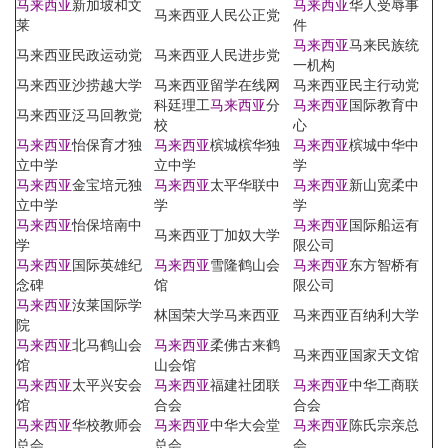
马来西亚
新加坡和文
马来西亚
华人受辱事
马来西亚人民公正党
莱
件
马来西亚
马来民族统
马来西亚民政运动党
马来西亚人民进步党
一机构
马来西亚沙捞越大学
马来西亚留学在线网
马来西亚民主行动党
科廷理工
马来西亚
分
马来西亚
国际教育中
马来西亚泛马回教党
校
心
马来西亚
怡保育才独
马来西亚
槟城槟华独
马来西亚
槟城中华中
立中学
立中学
学
马来西亚
金宝培元独
马来西亚
太平华联中
马来西亚
新山宽柔中
立中学
学
学
马来西亚
怡保培南中
马来西亚
国际船运有
马来西亚丁加奴大学
学
限公司
马来西亚
国际英雄纪
马来西亚
雪隆鹤山会
马来西亚
东方智桥有
念碑
馆
限公司
马来西亚
汝莱国际学
林国荣大学马来西亚
马来西亚百纳利大学
院
马来西亚
北马鹤山会
马来西亚
柔佛古来鹤
马来西亚国家天文馆
馆
山会馆
马来西亚
太平兴安会
马来西亚
福建社团联
马来西亚
中华工商联
馆
合会
合会
马来西亚
华校教师会
马来西亚
中华大会堂
马来西亚
陈氏宗亲总
总会
总会
会