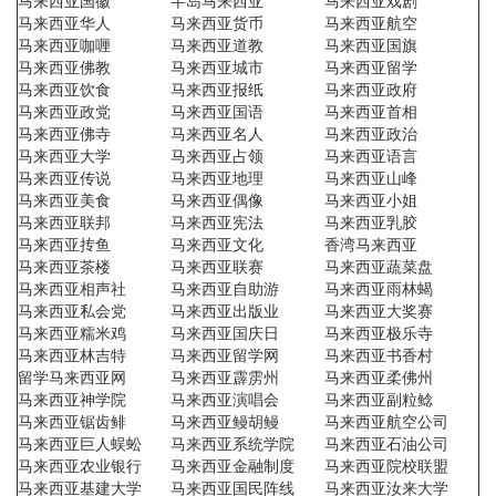
马来西亚国徽
半岛马来西亚
马来西亚戏剧
马来西亚华人
马来西亚货币
马来西亚航空
马来西亚咖喱
马来西亚道教
马来西亚国旗
马来西亚佛教
马来西亚城市
马来西亚留学
马来西亚饮食
马来西亚报纸
马来西亚政府
马来西亚政党
马来西亚国语
马来西亚首相
马来西亚佛寺
马来西亚名人
马来西亚政治
马来西亚大学
马来西亚占领
马来西亚语言
马来西亚传说
马来西亚地理
马来西亚山峰
马来西亚美食
马来西亚偶像
马来西亚小姐
马来西亚联邦
马来西亚宪法
马来西亚乳胶
马来西亚抟鱼
马来西亚文化
香湾马来西亚
马来西亚茶楼
马来西亚联赛
马来西亚蔬菜盘
马来西亚相声社
马来西亚自助游
马来西亚雨林蝎
马来西亚私会党
马来西亚出版业
马来西亚大奖赛
马来西亚糯米鸡
马来西亚国庆日
马来西亚极乐寺
马来西亚林吉特
马来西亚留学网
马来西亚书香村
留学马来西亚网
马来西亚霹雳州
马来西亚柔佛州
马来西亚神学院
马来西亚演唱会
马来西亚副粒鲶
马来西亚锯齿鲱
马来西亚鳗胡鳗
马来西亚航空公司
马来西亚巨人蜈蚣
马来西亚系统学院
马来西亚石油公司
马来西亚农业银行
马来西亚金融制度
马来西亚院校联盟
马来西亚基建大学
马来西亚国民阵线
马来西亚汝来大学