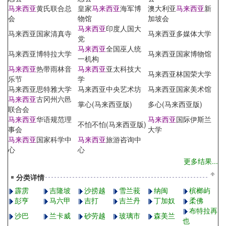
马来西亚
黄氏联合总
皇家
马来西亚
海军博
澳大利亚
马来西亚
新
会
物馆
加坡会
马来西亚
印度人国大
马来西亚国家清真寺
马来西亚多媒体大学
党
马来西亚
全国巫人统
马来西亚博特拉大学
马来西亚国家博物馆
一机构
马来西亚
热带雨林音
马来西亚
亚太科技大
马来西亚林国荣大学
乐节
学
马来西亚思特雅大学
马来西亚中央艺术坊
马来西亚国家美术馆
马来西亚
古冈州六邑
掌心(马来西亚版)
多心(马来西亚版)
联合会
马来西亚
华语规范理
马来西亚
国际伊斯兰
不怕不怕(马来西亚版)
事会
大学
马来西亚
国家科学中
马来西亚
旅游咨询中
心
心
更多结果...
分类详情
霹雳
吉隆坡
沙捞越
雪兰莪
纳闽
槟榔屿
彭亨
马六甲
吉打
吉兰丹
丁加奴
柔佛
布特拉再
沙巴
兰卡威
砂劳越
玻璃市
森美兰
也