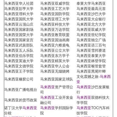
马来西亚华人社团
马来西亚双威学院
泰莱大学马来西亚
马来西亚彭亨大学
马来西亚工艺大学
马来西亚最高元首
马来西亚理科大学
马来西亚国防学院
马来西亚沙巴大学
马来西亚国民大学
马来西亚理工大学
马来西亚大众银行
马来西亚云顶山庄
马来西亚科技大学
马来西亚北方大学
马来西亚国家剧场
马来西亚万达学院
马来西亚双威大学
马来西亚国荣大学
马来西亚教育联盟
马来西亚世纪学院
马来西亚国家皇宫
马来西亚国油画廊
马来西亚独立广场
马来西亚武装部队
马来西亚六椎盾龟
马来西亚语三百句
马来西亚五人乐队
马来西亚公立大学
马来西亚雪邦赛道
马来西亚伯乐学院
马来西亚东方学子
马来西亚泰莱大学
马来西亚英迪大学
马来西亚精英大学
马来西亚林登学院
马来西亚文德学院
马来西亚华人公会
马来西亚喉管套管
马来西亚王子学院
马来西亚无烟烧烤
马来西亚黑尾叶蝉
文化震撼之旅-
马来西
马来西亚橡胶公司
马来西亚国家足球队
亚
马来西亚
资产管理公
马来西亚
沙巴发展银
马来西亚广播电视台
司
行
马来西亚
工业开发金
马来西亚
双德科技大
马来西亚的货币政策
融公司
学学院
诺丁汉大学
马来西亚
马来西亚
学邦国际学
马来西亚
TOC汽车科
分校
院
技学院